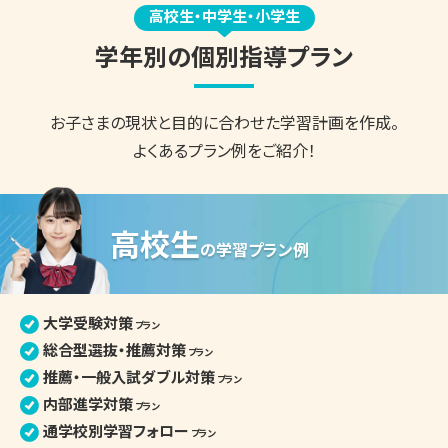
高校生・中学生・小学生
学年別の個別指導プラン
お子さまの現状と目的に合わせた
学習計画を作成。
よくあるプラン例をご紹介！
高校生
の
学習プラン例
大学受験対策
プラン
総合型選抜・推薦対策
プラン
推薦・一般入試ダブル対策
プラン
内部進学対策
プラン
通学校別学習フォロー
プラン