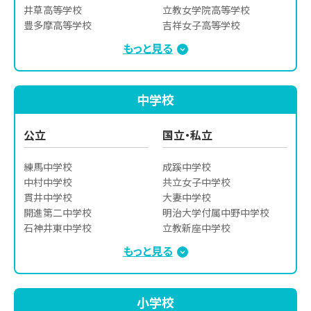
井草高等学校

立教女学院高等学校

豊多摩高等学校

吉祥女子高等学校

石神井高等学校

立教新座高等学校

もっと見る
東久留米総合高等学校

明治大学付属中野高等学校

杉並高等学校

日本大学第二高等学校

武蔵丘高等学校

日本大学豊山高等学校

中学校
大泉桜高等学校

富士見高等学校

農業高等学校

大妻高等学校

東京都立産業技術高等専門
桜華女学院高等学校

公立
国立・私立
学校

宝仙学園高等学校

田無高等学校

麹町学園女子高等学校

練馬中学校

成蹊中学校

保谷高等学校

昭和鉄道高等学校

中村中学校

共立女子中学校

板橋高等学校

杉並学院高等学校

貫井中学校

大妻中学校

豊島高等学校

成立学園高等学校

開進第二中学校

明治大学付属中野中学校

鷺宮高等学校

専修大学附属高等学校

石神井東中学校

立教新座中学校

千早高等学校
文化学園大学杉並高等学校

石神井南中学校

学習院中等科

もっと見る
自由学園高等科

北中野中学校
富士見中学校

豊島学院高等学校

目白研心中学校

聖徳学園高等学校

城西大学附属城西中学校

小学校
東亜学園高等学校

武蔵野女子学院中学校