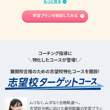
苦手克服 習い事両立
もっと見る
プラン
算数文章題克服
プラン
中学先取り学習
学習プランを相談してみる
プラン
英語検定対策
プラン
小学生の個別指導詳細
コーチング指導に
特化したコースが登場！
難関校合格のための
志望校特化コースを開設！
ムリなく、ムダなく合格軌道へ。
志望校合格に向けた最短距離の学習プラン