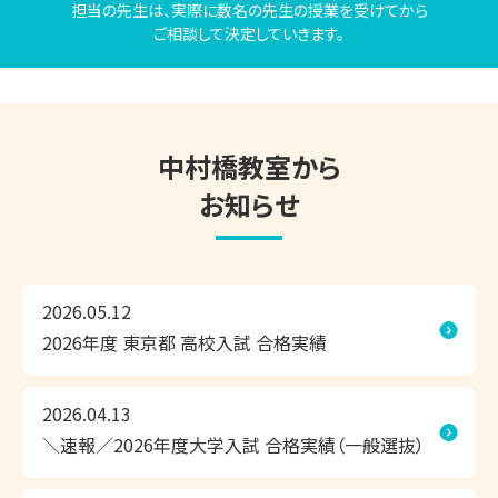
相談したい」など

担当の先生は、実際に数名の先生の授業を受けてから
ご相談して決定していきます。
上記のご相談内容は一例です。

現在の学習状況や志望校・目標をもとに、お子さまにピッタ
リ合った学習方法や学習内容のご提案をいたしますので、お
気軽にお問い合わせください。

中村橋教室から
お知らせ
東京個別指導学院 中村橋教室は、お子さまにピッタリの学
習方法で、効率よくこの夏の成果を実感できる個別指導塾で
す。

2026.05.12
2026年度 東京都 高校入試 合格実績
◎1人ひとりにピッタリの学習計画

◎相性のよい担当講師が、隣できめ細かく指導

◎お子さまに合わせて調整できるスケジュール

2026.04.13
＼速報／2026年度大学入試 合格実績（一般選抜）
無料の学習相談会・受験相談会だけでなく、無料体験授業や