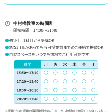
中村橋
教室の時間割
開校時間
14:00～21:40
●
週1回
1科目から受講OK
●
急な用事があっても当日授業前までのご連絡で振替OK
●
自習スペースをいつでも無料でご利用可能です
時間
月
火
水
木
金
土
15:50～17:10
17:20～18:40
18:50～20:10
20:20～21:40
※夏期・冬期・春期の講習期間中は、午前中から時間割を増設しています。くわし