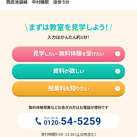
西武池袋線　中村橋駅　徒歩５分
\
/
まずは
教室を見学
しよう！
入力はかんたん約1分！
見学
無料体験
受
したい・
を
けたい
資料
欲
が
しい
授業料
知
を
りたい
無料体験授業などお急ぎの方はお電話が便利です
54-5259
フリーコール
0120-
受付時間9:00~21:00（土日祝含む）