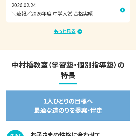
教室見学も承っております。

2026.02.24
ぜひ、中村橋教室まで足を運んでいただき、学習環境などを
＼速報／2026年度 中学入試 合格実績
お確かめください！

もっと見る
2026.01.15
＼速報／2026年度大学入試 合格実績（総合型選
◆◇夏期講習　好評受付中！◇◆　

抜・学校推薦型選抜・内部進学）
▽夏期講習期間

中村橋教室（学習塾・個別指導塾）の
2026年7月14日(火)～8月31日(月)

特長
受講する教科や学習内容、スケジュールもお子さま専用で
す。

1人ひとりの目標へ
苦手な1教科から受講OK！

最適な道のりを提案・伴走
涼しくて集中できる学習環境を整えてお待ちしております。

※期間途中からのスタートも可能です。

お子さまの性格に合わせて
POINT