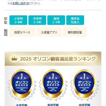
くは
お問い合わせ
ください。
小学校
中学校
高校
既卒生
学年
1~6年
1~3年
1~3年
社会人
施設
自習スペース
入退室アプリ
個別面談室
中学受験
高校受験
大学受験