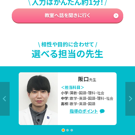
\
/
入力はかんたん約1分！
格・成績アップに向けてがんばっている方が多くいらっしゃる
と思います。

教室へ話を聞きに行く
もし、学習を進める中で「今の勉強方法でいいのかな？」「取
り組む内容は合っている？」「もっと効率のいい勉強方法はな
い？」などのお悩み・ご不安がございましたら、ぜひ東京個別
指導学院 中村橋教室の無料学習相談会をご活用ください。

\ 相性や目的に合わせて /
選べる担当の先生
▼今の時期、よくいただくご相談内容

「部活を引退したので、高校受験に向けて本格的に勉強を始
相場
先生
めたい」

＜担当科目＞
「2学期の定期テストで高得点を取るために、夏休み中にしっ
小学：
算数・国語・理科・社会
中学：
英語・国語
かり対策したい」

高校：
英語・国語
「夏休み中に苦手克服したいけど、なかなか思うように勉強
指導のポイント
が進んでない」　

「志望校合格に向けて、今の勉強の進め方で大丈夫か不安。