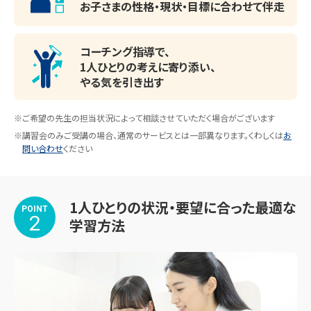
・高等学校：新宿高校、鷺宮高校、武蔵丘高校、立教新座高
お子さまの性格・現状・目標に
合わせて伴走
校、東京学芸大附属国際高校...など

・中学校：中村中学、貫井中学、開進第二中学、都立大泉高校
コーチング指導で、
附属中学、成城中学、富士見中学校、文化学園大学杉並...な
1人ひとりの考えに寄り添い、
ど

やる気を引き出す
・小学校：中村西小学、中村小、練馬第三小、日本女子大学附
属豊明...など
※ご希望の先生の担当状況によって相談させていただく場合がございます
※講習会のみご受講の場合、通常のサービスとは一部異なります。くわしくは
お
問い合わせ
ください
1人ひとりの状況・要望に合った最適な
POINT
2
学習方法