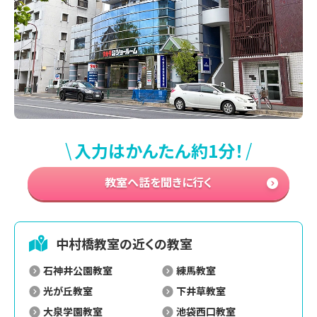
\
/
入力はかんたん約1分！
教室へ話を聞きに行く
中村橋
教室の近くの教室
石神井公園教室
練馬教室
光が丘教室
下井草教室
大泉学園教室
池袋西口教室