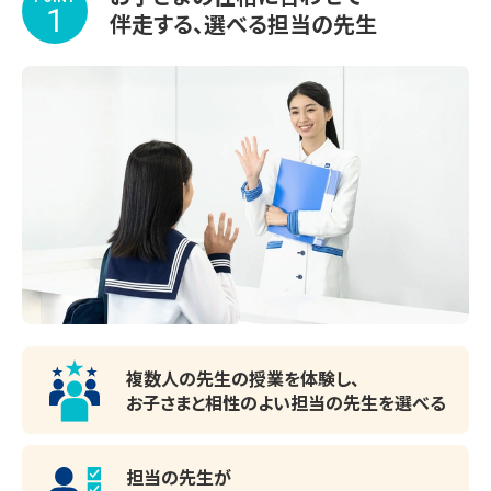
※講習会のみお申し込みいただいた場合、通常のサービス
1
伴走する、選べる担当の先生
内容と一部異なります。詳しくはお問い合わせください。

◆◇◆◇◆◇◆◇◆◇◆◇◆◇◆

教室で何かわからないことがあれば、受付カウン
ターまでお気軽にご相談ください。
【中村橋教室の合格実績】

・大学

国学院大学、芝浦工業大学、独協医科大学

・高等学校

早稲田大学高等学院、法政大学高等学校、都立竹早、都立北
園

・中学校

複数人の先生の授業を体験し、
富士見、日本大学豊山女子、聖学院

お子さまと相性のよい
担当の先生を選べる
【中村橋教室の指導実績】

担当の先生が