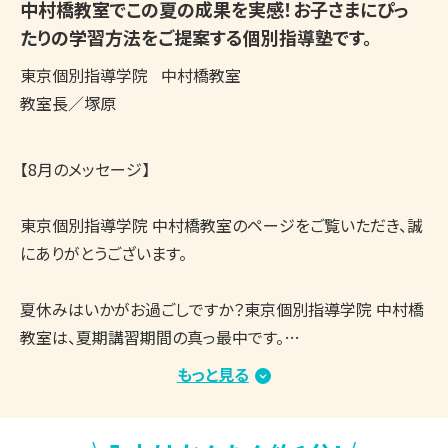
中村橋教室でこの夏の成果を実感！お子さまにぴっ
たりの学習方法をご提案する個別指導塾です。
東京個別指導学院
中村橋教室
教室長／塚原
【8月のメッセージ】

東京個別指導学院 中村橋教室のページをご覧いただき、誠
にありがとうございます。

夏休みはいかがお過ごしですか？東京個別指導学院 中村橋
教室は、夏期講習期間の真っ最中です。

教室内は涼しく、集中して学習できる環境を整えており、生
もっと見る
徒さんたちはしっかりと授業や自習に取り組んでいます。

まとまった学習時間を確保しやすい時期ですので、志望校合