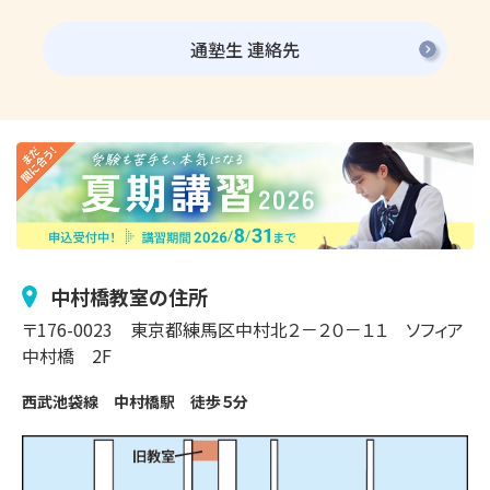
通塾生 連絡先
中村橋
教室の住所
〒
176-0023
東京都練馬区
中村北
２－２０－１１
ソフィア
中村橋 2F
西武池袋線　中村橋駅　徒歩５分