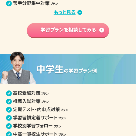
苦手分野集中対策
プラン
定期テスト・評定対策
もっと見る
プラン
小論文・面接対策
プラン
部活との両立
学習プランを相談してみる
プラン
学習内容 基礎固め
プラン
英語資格検定対策
プラン
高校入学準備
プラン
中学生
高校生の個別指導詳細
の
学習プラン例
高校受験対策
プラン
推薦入試対策
プラン
定期テスト・内申点対策
プラン
学習習慣定着サポート
プラン
学校別学習フォロー
プラン
中高一貫校生サポート
プラン