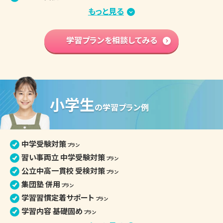
部活との両立
もっと見る
プラン
苦手分野集中対策
プラン
学習内容 基礎固め
学習プランを相談してみる
プラン
英語資格検定対策
プラン
中学入学準備
プラン
高校学習先取り
プラン
小学生
中学生の個別指導詳細
の
学習プラン例
中学受験対策
プラン
習い事両立 中学受験対策
プラン
公立中高一貫校 受検対策
プラン
集団塾 併用
プラン
学習習慣定着サポート
プラン
学習内容 基礎固め
プラン