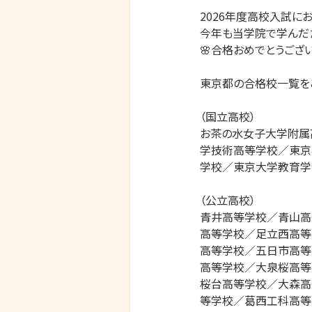
2026年度高校入試に
今年も当学院で学んだた
🌸合格おめでとうございま
東京都の合格校一覧をご紹
（国立高校）

お茶の水女子大学附属
学技術高等学校／東京
学校／東京大学教育学
（公立高校）

青井高等学校／青山高
高等学校／足立西高等
高等学校／五日市高等
高等学校／大泉桜高等
桜台高等学校／大森高
等学校／葛西工科高等