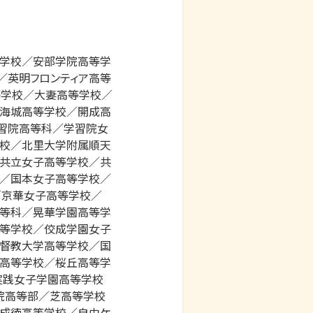
等学校／安部学院高等学
／英明フロンティア高等
等学校／大妻高等学校／
海城高等学校／開成高
習院高等科／学習院女
校／北里大学附属順天
共立女子高等学校／共
／国本女子高等学校／
／京華女子高等学校／
等科／晃華学園高等学
等学校／佼成学園女子
督教大学高等学校／国
高等学校／桜丘高等学
実践女子学園高等学校
院高等部／芝高等学校
成徳高等学校／自由ケ