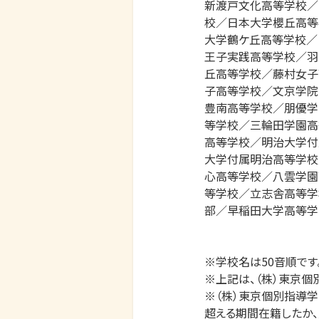
新渡戸文化高等学校／
校／日本大学櫻丘高等
大学鶴ケ丘高等学校／
王子実践高等学校／羽
丘高等学校／藤村女子
子高等学校／文京学院
豊南高等学校／朋優学
等学校／三輪田学園高
高等学校／明治大学付
大学付属明治高等学校
心高等学校／八雲学園
等学校／立志舎高等学
部／早稲田大学高等学
※学校名は50音順です。
※上記は、（株）東京個
※（株）東京個別指導学
超える期間在籍したか、