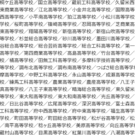
桐ケ丘高等学校／国立高等学校／蔵前工科高等学校／久留米西
東商業高等学校／江北高等学校／小金井北高等学校／国際高等
西高等学校／小平南高等学校／狛江高等学校／小松川高等学校
学校／桜町高等学校／篠崎高等学校／忍岡高等学校／芝商業高
東高等学校／翔陽高等学校／新宿高等学校／新宿山吹高等学校
等学校／杉並総合高等学校／砂川高等学校／墨田川高等学校／
谷総合高等学校／総合芸術高等学校／総合工科高等学校／第一
高等学校／第四商業高等学校／高島高等学校／竹台高等学校／
校／橘高等学校／田無工科高等学校／多摩科学技術高等学校／
等学校／調布北高等学校／調布南高等学校／つばさ総合高等学
摩高等学校／中野工科高等学校／永山高等学校／成瀬高等学校
校／練馬工科高等学校／農業高等学校／農産高等学校／八王子
真高等学校／八王子東高等学校／晴海総合高等学校／東久留米
等学校／東大和高等学校／東大和南高等学校／光丘高等学校／
校／日比谷高等学校／広尾高等学校／深沢高等学校／富士森高
工科高等学校／府中西高等学校／府中東高等学校／福生高等学
学校／町田高等学校／町田総合高等学校／松が谷高等学校／松
／南平高等学校／稔ヶ丘高等学校／美原高等学校／向丘高等学
蔵村山高等学校／目黒高等学校／紅葉川高等学校／八潮高等学