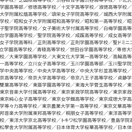
学園高等部／修徳高等学校／十文字高等学校／淑徳高等学校／
大学附属松蔭高等学校／頌栄女子学院高等学校／城西大学附属
学校／昭和女子大学附属昭和高等学校／昭和第一高等学校／昭
子聖学院高等学校／女子美術大学付属高等学校／白梅学園高等
台学園高等学校／聖学院高等学校／成蹊高等学校／成女高等学
女子学院高等科／正則高等学校／正則学園高等学校／聖ドミニ
立学園高等学校／青稜高等学校／世田谷学園高等学校／専修大
校／大東学園高等学校／大東文化大学第一高等学校／高輪高等
一高等学校／立川女子高等学校／玉川学園高等部／玉川聖学院
学中央高等学校／中央大学高等学校／中央大学杉並高等学校／
京高等学校／帝京大学高等学校／帝京八王子高等学校／貞静学
雙葉高等学校／東亜学園高等学校／東海大学菅生高等学校／東
東京音楽大学付属高等学校／東京家政学院高等学校／東京家政
東京純心女子高等学校／東京女学館高等学校／東京成徳大学高
学等々力高等学校／東京農業大学第一高等学校／東京文華高等
邦音楽大学附属東邦高等学校／桐朋女子高等学校／東洋高等学
校／東洋大学京北高等学校／トキワ松学園高等学校／豊島学院
松學舍大学附属高等学校／日本体育大学桜華高等学校／日本体