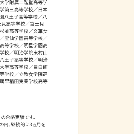
大学附属二階堂高等学
学第三高等学校／日本
園八王子高等学校／八
士見高等学校／富士見
杉並高等学校／文華女
／宝仙学園高等学校／
高等学校／明星学園高
学校／明治学院東村山
八王子高等学校／明治
大学高等学校／目白研
等学校／立教女学院高
属早稲田実業学校高等
の合格実績です。

の内、継続的に3ヵ月を