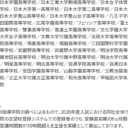
日本学園高等学校／日本工業大学駒場高等学校／日本女子体育
学校／日本大学第一高等学校／日本大学第二高等学校／日本大
日本大学豊山高等学校／日本大学豊山女子高等学校／八王子学
田国際高等学校／広尾学園高等学校／フェリシア高等学校／富
高等学校／雙葉高等学校／普連土学園高等学校／文化学園大学
大学女子高等学校／文教大学付属高等学校／法政大学高等学校
院高等学校／保善高等学校／堀越高等学校／三田国際科学学園
等学校／武蔵野高等学校／武蔵野大学高等学校／明治学院高等
属世田谷高等学校／明治大学付属中野高等学校／明治大学付属
／明星高等学校／明法高等学校／目黒学院高等学校／目黒日本
高等学校／安田学園高等学校／山脇学園高等学校／立教池袋高
校／立正大学付属立正高等学校／和光高等学校／早稲田大学系
院



別指導学院の調べによるもので、2026年度入試における同社全体で
院の志望校登録システムでの登録者のうち、受験直前期の6ヵ月間
受講時間数が30時間超える生徒を実績として算出しております。
