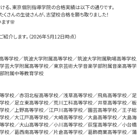
おける、東京個別指導学院の合格実績は以下の通りです。

くさんの生徒さんが、志望校合格を勝ち取りました！

す🌸

介します。（2026年5月12日時点）

高等学校／筑波大学附属高等学校／筑波大学附属駒場高等学校
学芸大学附属高等学校／東京芸術大学音楽学部附属音楽高等学
部附属中等教育学校

等学校／赤羽北桜高等学校／浅草高等学校／飛鳥高等学校／足
学校／足立東高等学校／荒川工科高等学校／井草高等学校／板
学校／上野高等学校／江戸川高等学校／園芸高等学校／王子総
学校／大江戸高等学校／大崎高等学校／大島高等学校／大島海
等学校／大山高等学校／小川高等学校／荻窪高等学校／小台橋
学校／葛西南高等学校／片倉高等学校／葛飾商業高等学校／蒲