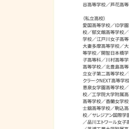
谷高等学校／芦花高等
（私立高校）

愛国高等学校／ID学
校／郁文館高等学校／
学校／江戸川女子高等
大妻多摩高等学校／大
等学校／開智日本橋学
子高等科／川村高等学
高等学校／北豊島高等
立女子第二高等学校／
クラークNEXT高等
恵泉女学園高等学校／
校／工学院大学附属高
高等学校／香蘭女学校
士舘高等学校／駒込高
校／サレジアン国際学
／品川エトワール女子
／芝浦工業大学附属高