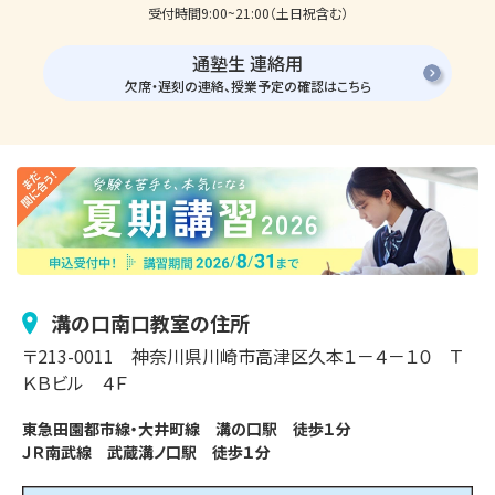
受付時間9:00~21:00（土日祝含む）
通塾生 連絡用
欠席・遅刻の連絡、授業予定の確認はこちら
溝の口南口
教室の住所
〒
213-0011
神奈川県川崎市
高津区久本
１－４－１０
Ｔ
ＫＢビル ４Ｆ
東急田園都市線・大井町線　溝の口駅　徒歩１分

ＪＲ南武線　武蔵溝ノ口駅　徒歩１分