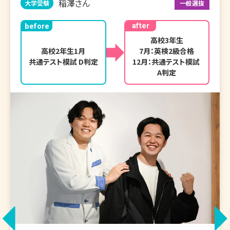
稲澤さん
大学受験
一般選抜
after
before
高校3年生

高校2年生1月

7月：英検2級合格

共通テスト模試 D判定
12月：共通テスト模試 
A判定