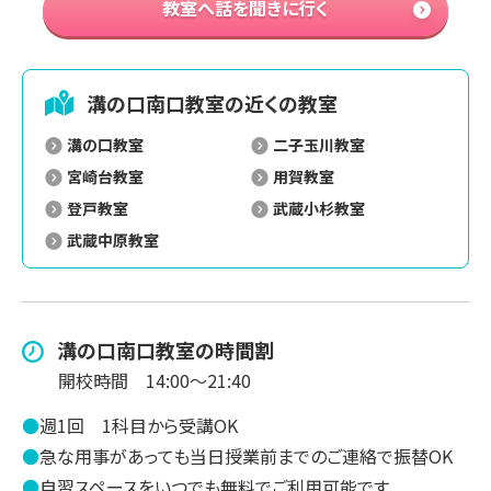
教室へ話を聞きに行く
溝の口南口
教室の近くの教室
溝の口教室
二子玉川教室
宮崎台教室
用賀教室
登戸教室
武蔵小杉教室
武蔵中原教室
溝の口南口
教室の時間割
開校時間
14:00～21:40
●
週1回
1科目から受講OK
●
急な用事があっても当日授業前までのご連絡で振替OK
●
自習スペースをいつでも無料でご利用可能です