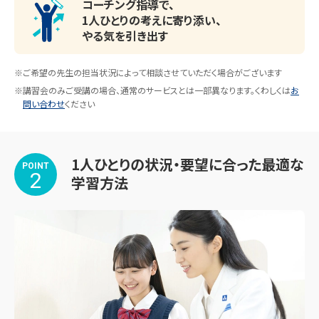
コーチング指導で、
〇高校受験〇

1人ひとりの考えに寄り添い、
・生田高校

やる気を引き出す
・新城高校

・関東国際高校

※ご希望の先生の担当状況によって相談させていただく場合がございます
・国士館高校

※講習会のみご受講の場合、通常のサービスとは一部異なります。くわしくは
お
問い合わせ
ください
・駒場学園高校

・桐蔭学園高校

・東京都市大学附属等々力高校

1人ひとりの状況・要望に合った最適な
POINT
・日本大学高校　　など

2
学習方法
〇中学受験〇

・品川翔英中学校

・東海大学付属高輪台高校中等部

・トキワ松学園中学校　　など