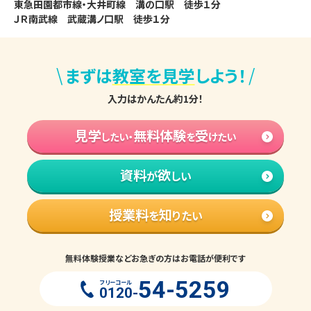
東急田園都市線・大井町線　溝の口駅　徒歩１分

ＪＲ南武線　武蔵溝ノ口駅　徒歩１分
\
/
まずは
教室を見学
しよう！
入力はかんたん約1分！
見学
無料体験
受
したい・
を
けたい
資料
欲
が
しい
授業料
知
を
りたい
無料体験授業などお急ぎの方はお電話が便利です
54-5259
フリーコール
0120-