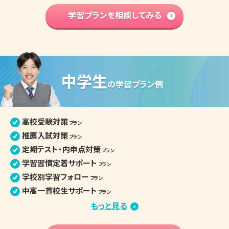
部活との両立
学習プランを相談してみる
プラン
学習内容 基礎固め
プラン
英語資格検定対策
プラン
高校入学準備
プラン
中学生
高校生の個別指導詳細
の
学習プラン例
高校受験対策
プラン
推薦入試対策
プラン
定期テスト・内申点対策
プラン
学習習慣定着サポート
プラン
学校別学習フォロー
プラン
中高一貫校生サポート
プラン
部活との両立
もっと見る
プラン
苦手分野集中対策
プラン