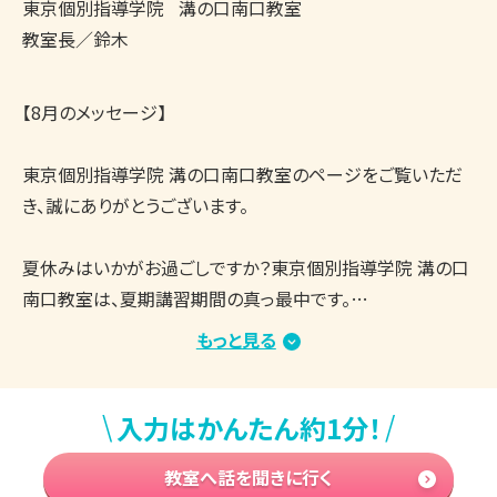
東京個別指導学院
溝の口南口教室
教室長／鈴木
【8月のメッセージ】

東京個別指導学院 溝の口南口教室のページをご覧いただ
き、誠にありがとうございます。

夏休みはいかがお過ごしですか？東京個別指導学院 溝の口
南口教室は、夏期講習期間の真っ最中です。

教室内は涼しく、集中して学習できる環境を整えており、生
もっと見る
徒さんたちはしっかりと授業や自習に取り組んでいます。

まとまった学習時間を確保しやすい時期ですので、志望校合
\
/
入力はかんたん約1分！
格・成績アップに向けてがんばっている方が多くいらっしゃる
と思います。

教室へ話を聞きに行く
もし、学習を進める中で「今の勉強方法でいいのかな？」「取