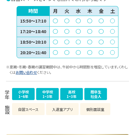
時間
月
火
水
木
金
土
15:50～17:10
17:20～18:40
18:50～20:10
20:20～21:40
※夏期・冬期・春期の講習期間中は、午前中から時間割を増設しています。くわし
くは
お問い合わせ
ください。
小学校
中学校
高校
既卒生
学年
1~6年
1~3年
1~3年
社会人
施設
自習スペース
入退室アプリ
個別面談室