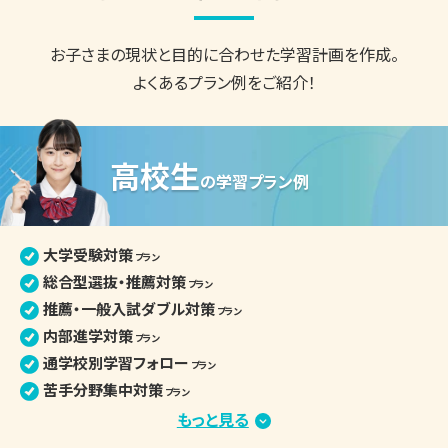
お子さまの現状と目的に合わせた
学習計画を作成。
よくあるプラン例をご紹介！
高校生
の
学習プラン例
大学受験対策
プラン
総合型選抜・推薦対策
プラン
推薦・一般入試ダブル対策
プラン
内部進学対策
プラン
通学校別学習フォロー
プラン
苦手分野集中対策
プラン
定期テスト・評定対策
もっと見る
プラン
小論文・面接対策
プラン