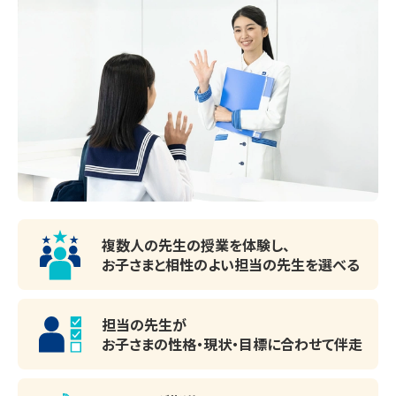
◆◇◆◇◆◇◆◇◆◇◆◇◆◇◆

開放的な受付カウンター。ご質問・ご相談など、ど
🌸合格実績はこちら🌸（2026年4月入学生）

んな小さなことでもお気軽にお声かけください
〇大学受験〇

・早稲田大学創造理工学部

・東京理科大学工学部

・明治大学理工学部

・明治大学政治経済学部

複数人の先生の授業を体験し、
・明治大学商学部

お子さまと相性のよい
担当の先生を選べる
・明治大学農学部

・青山学院大学経営学部

担当の先生が
・法政大学社会学部

お子さまの性格・現状・目標に
合わせて伴走
・法政大学経営学部　など
