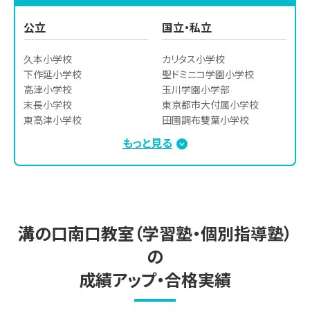
鴎友学園女子高等学校

学校

青稜中学校

日本大学豊山高等学校

平中学校
日本大学中学校

公立
国立・私立
東京農業大学第一高等学校

文教大学付属中学校

立正大学付属立正高等学校

立正中学校

久本小学校

カリタス小学校

駒場学園高等学校

桐光学園中学校

下作延小学校

聖ドミニコ学園小学校

日本工業大学駒場高等学校

洗足学園中学校

高津小学校

玉川学園小学部

自由が丘学園高等学校

和洋九段女子中学校

末長小学校

東京都市大付属小学校

クラーク記念国際高等学校

明治大学付属明治中学校

東高津小学校

田園調布雙葉小学校

トキワ松学園高等学校

山脇学園中学校

新作小学校

洗足学園小学校

もっと見る
日本体育大学荏原高等学校

聖心女子学院

南原小学校

関東学院小学校
下北沢成徳高等学校

東京都市大学付属等々力中
子母口小学校

広尾学園高等学校

学校

向丘小学校

東京工業大学付属科学技術
東京都市大学付属中学校

上作延小学校

高等学校

東京農業大学第一中学校

西梶ヶ谷小学校
武蔵野高等学校

八雲学園中学校

溝の口南口教室（学習塾・個別指導塾）
東海大学付属高輪台高等学
日本女子大学付属中学校
校

の
明治大学付属明治高等学校

成績アップ・合格実績
國學院久我山高等学校

筑波大付属高等学校

大西学園高等学校
