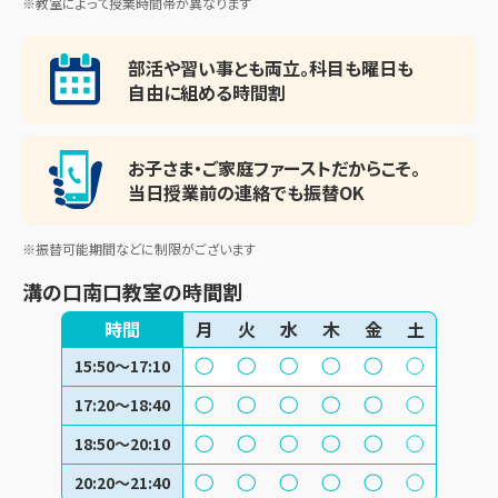
※教室によって授業時間帯が異なります
部活や習い事とも両立。
科目も曜日も
自由に組める時間割
お子さま・ご家庭ファースト
だからこそ。
当日授業前の連絡でも振替OK
※振替可能期間などに制限がございます
溝の口南口教室
の時間割
時間
月
火
水
木
金
土
15:50～17:10
17:20～18:40
18:50～20:10
20:20～21:40