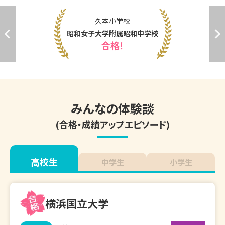
青山大学横浜英和高等学校

向丘小学校
実践女子高等学校

橘学苑高等学校

カラーテスト
品川女子学院高等部

80点⇒100点
サレジオ学院高等学校
みんなの体験談
(合格・成績アップエピソード)
高校生
中学生
小学生
横浜国立大学