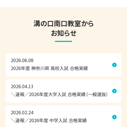
上記のご相談内容は一例です。

現在の学習状況や志望校・目標をもとに、お子さまにピッタ
リ合った学習方法や学習内容のご提案をいたしますので、お
溝の口南口教室から
気軽にお問い合わせください。

お知らせ
東京個別指導学院 溝の口南口教室は、お子さまにピッタリ
の学習方法で、効率よくこの夏の成果を実感できる個別指導
2026.06.08
塾です。

2026年度 神奈川県 高校入試 合格実績
◎1人ひとりにピッタリの学習計画

◎相性のよい担当講師が、隣できめ細かく指導

2026.04.13
◎お子さまに合わせて調整できるスケジュール

＼速報／2026年度大学入試 合格実績（一般選抜）
無料の学習相談会・受験相談会だけでなく、無料体験授業や
2026.02.24
教室見学も承っております。

＼速報／2026年度 中学入試 合格実績
ぜひ、溝の口南口教室まで足を運んでいただき、学習環境な