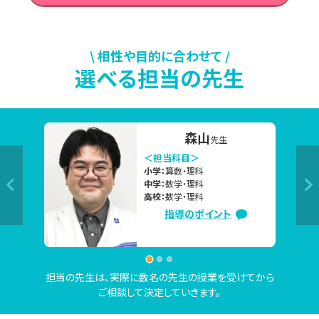
り組む内容は合っている？」「もっと効率のいい勉強方法はな
い？」などのお悩み・ご不安がございましたら、ぜひ東京個別
指導学院 溝の口南口教室の無料学習相談会をご活用くださ
\ 相性や目的に合わせて /
選べる担当の先生
い。

▼今の時期、よくいただくご相談内容

濱本
先生
「部活を引退したので、高校受験に向けて本格的に勉強を始
＜担当科目＞
めたい」

小学：
算数・国語・社会
中学：
数学・英語・国語・社会
「2学期の定期テストで高得点を取るために、夏休み中にしっ
高校：
数学・英語・国語・社会
かり対策したい」

指導のポイント
「夏休み中に苦手克服したいけど、なかなか思うように勉強
が進んでない」　

「志望校合格に向けて、今の勉強の進め方で大丈夫か不安。
担当の先生は、実際に数名の先生の授業を受けてから
相談したい」など

ご相談して決定していきます。