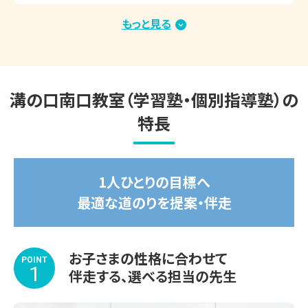
どをお確かめください！

もっと見る
2026.01.15
＼速報／2026年度大学入試 合格実績（総合型選
抜・学校推薦型選抜・内部進学）
◆◇夏期講習　好評受付中！◇◆　

溝の口南口教室（学習塾・個別指導塾）の
▽夏期講習期間

特長
2026年7月14日(火)～8月31日(月)

受講する教科や学習内容、スケジュールもお子さま専用で
1人ひとりの目標へ
す。

最適な道のりを提案・伴走
苦手な1教科から受講OK！

涼しくて集中できる学習環境を整えてお待ちしております。

お子さまの性格に合わせて
※期間途中からのスタートも可能です。

POINT
1
伴走する、選べる担当の先生
※講習会のみお申し込みいただいた場合、通常のサービス
内容と一部異なります。詳しくはお問い合わせください。
