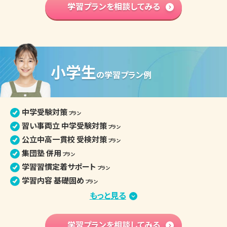
学習内容 基礎固め
学習プランを相談してみる
プラン
英語資格検定対策
プラン
中学入学準備
プラン
高校学習先取り
プラン
小学生
中学生の個別指導詳細
の
学習プラン例
中学受験対策
プラン
習い事両立 中学受験対策
プラン
公立中高一貫校 受検対策
プラン
集団塾 併用
プラン
学習習慣定着サポート
プラン
学習内容 基礎固め
プラン
苦手克服 習い事両立
もっと見る
プラン
算数文章題克服
プラン
中学先取り学習
学習プランを相談してみる
プラン