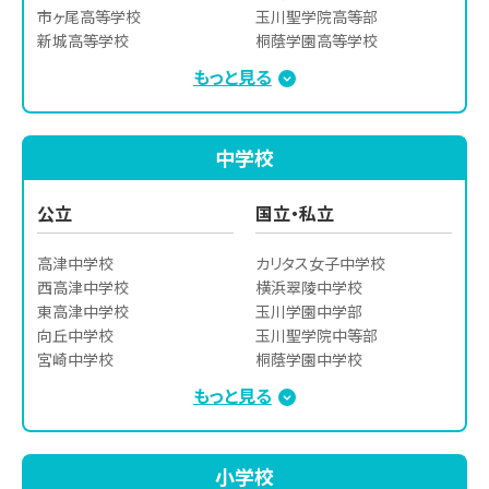
市ヶ尾高等学校

玉川聖学院高等部

新城高等学校

桐蔭学園高等学校

橘高等学校

桐光学園高等学校

もっと見る
高津高等学校

駒澤大学高等学校

生田高等学校

香蘭女学校高等科

元石川高等学校

昭和女子大学附属昭和高等
中学校
住吉高等学校

学校

麻生高等学校

世田谷学園高等学校

生田東高等学校

聖セシリア女子高等学校

公立
国立・私立
川崎高等学校

青稜高等学校

川崎北高等学校

洗足学園高等学校

高津中学校

カリタス女子中学校

百合ヶ丘高等学校

東京高等学校

西高津中学校

横浜翠陵中学校

港北高等学校

東京都市大学等々力高等学
東高津中学校

玉川学園中学部

横浜市立桜丘高等学校

校

向丘中学校

玉川聖学院中等部　

川崎市立川崎高等学校

東京都市大学付属高等学校

宮崎中学校

桐蔭学園中学校

神奈川総合高等学校
日本大学高等学校

稲田中学校

昭和女子大学附属昭和中学
もっと見る
文教大学付属高等学校

西中原中学校

校　

朋優学院高等学校

菅生中学校

世田谷学園中学校

法政大学第二高等学校

橘中学校

聖セシリア女子中学校

小学校
多摩大目黒高等学校

川崎市川崎高等学校附属中
聖ドミニコ学園中学校
