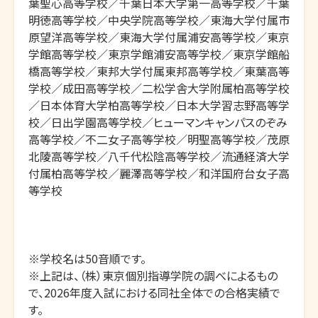
葉聖心高等学校／千葉日本大学第一高等学校／千葉
明徳高等学校／中央学院高等学校／東海大学付属市
原望洋高等学校／東海大学付属浦安高等学校／東京
学館高等学校／東京学館浦安高等学校／東京学館船
橋高等学校／東邦大学付属東邦高等学校／東葉高等
学校／成田高等学校／二松学舎大学附属柏高等学校
／日本体育大学柏高等学校／日本大学習志野高等学
校／日出学園高等学校／ヒューマンキャンパスのぞみ
高等学校／不二女子高等学校／明聖高等学校／茂原
北陵高等学校／八千代松陰高等学校／流通経済大学
付属柏高等学校／麗澤高等学校／和洋国府台女子高
等学校

※学校名は50音順です。

※上記は、（株）東京個別指導学院の調べによるもの
で、2026年度入試における同社全体での合格実績で
す。
