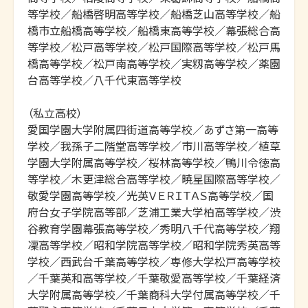
等学校／船橋啓明高等学校／船橋芝山高等学校／船
橋市立船橋高等学校／船橋東高等学校／幕張総合高
等学校／松戸高等学校／松戸国際高等学校／松戸馬
橋高等学校／松戸南高等学校／実籾高等学校／薬園
台高等学校／八千代東高等学校

（私立高校）

愛国学園大学附属四街道高等学校／あずさ第一高等
学校／我孫子二階堂高等学校／市川高等学校／植草
学園大学附属高等学校／桜林高等学校／鴨川令徳高
等学校／木更津総合高等学校／暁星国際高等学校／
敬愛学園高等学校／光英ＶＥＲＩＴＡＳ高等学校／国
府台女子学院高等部／芝浦工業大学柏高等学校／渋
谷教育学園幕張高等学校／秀明八千代高等学校／翔
凜高等学校／昭和学院高等学校／昭和学院秀英高等
学校／西武台千葉高等学校／専修大学松戸高等学校
／千葉英和高等学校／千葉敬愛高等学校／千葉経済
大学附属高等学校／千葉商科大学付属高等学校／千