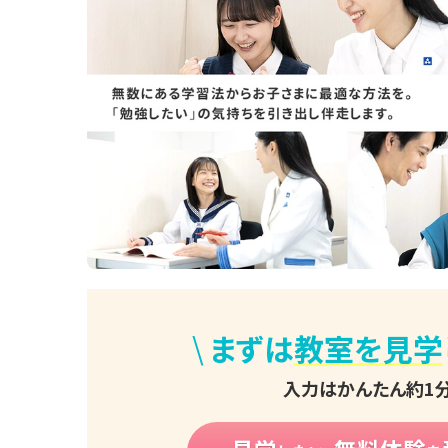
\
まずは
教室を見学
入力はかんたん約1分