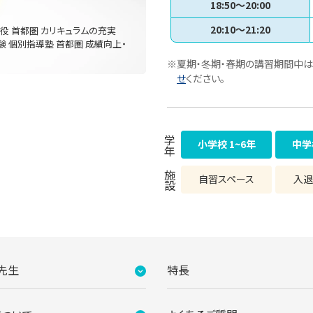
18:50〜20:00
20:10〜21:20
現役 首都圏 カリキュラムの充実
験 個別指導塾 首都圏 成績向上・
※夏期・冬期・春期の講習期間中は
せ
ください。
学年
小学校 1~6年
中学
施設
自習スペース
入退
先生
特長