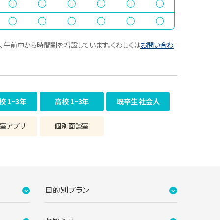
、午前中から時間割を増設しています。くわしくは
お問い合わ
校 1~3年
高校 1~3年
既卒生 社会人
室アプリ
個別面談室
目的別プラン