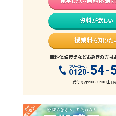
見学
無料体験
したい・
を
資料
欲
が
しい
授業料
知
を
りた
無料体験授業などお急ぎの方は
54-
フリーコール
0120-
受付時間9:00~21:00（土