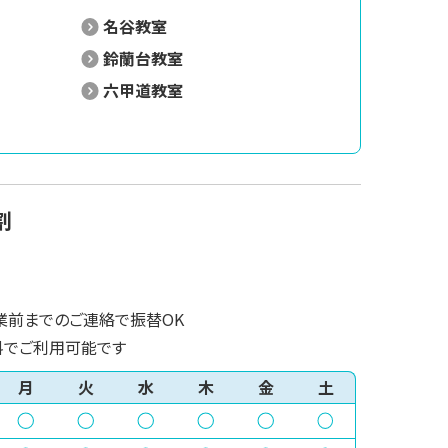
名谷教室
鈴蘭台教室
六甲道教室
割
業前までのご連絡で振替OK
料でご利用可能です
月
火
水
木
金
土