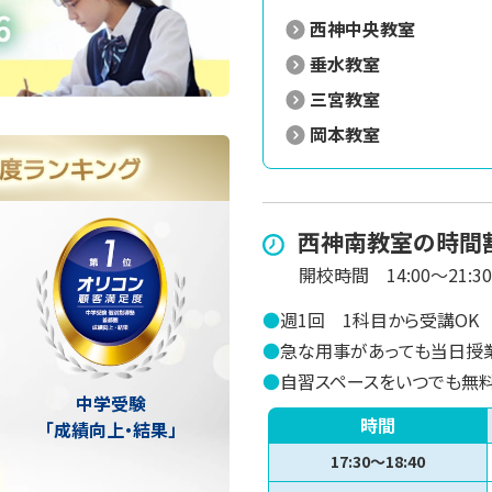
西神中央教室
垂水教室
三宮教室
岡本教室
西神南
教室の時間
開校時間
14:00～21:30
●
週1回
1科目から受講OK
●
急な用事があっても当日授
●
自習スペースをいつでも無
中学受験
時間
「成績向上・結果」
17:30〜18:40