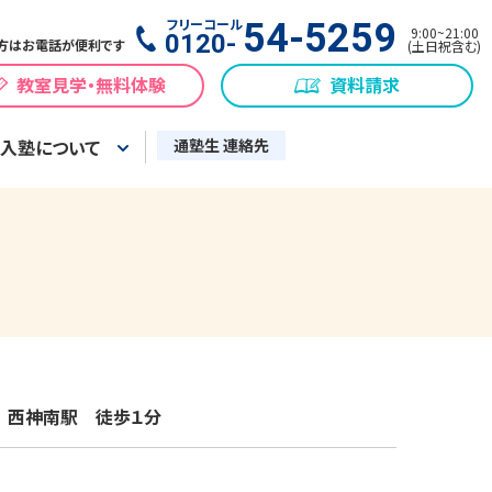
フリーコール
54-5259
9:00
~
21:00
0120-
方はお電話が便利です
(
土日祝含む
)
教室見学・無料体験
資料請求
入塾について
通塾生 連絡先
　西神南駅　徒歩１分