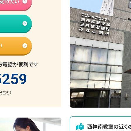
受
けたい
い
お電話が便利です
5259
日祝含む）
西神南
教室の近く