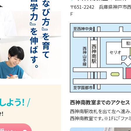
〒
651-2242
兵庫県神戸市
Ｆ
/
しよう！
西神南
教室までのアクセス
西神南駅改札を出て左へ進み、
！
西神南教室です。※1Fに「ファ