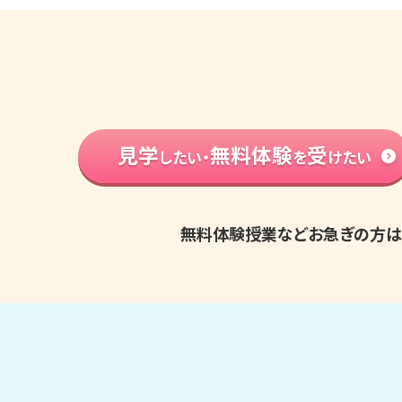
見学
無料体験
受
したい・
を
けたい
無料体験授業などお急ぎの方は