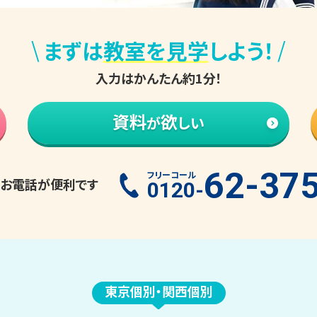
\
/
まずは
教室を見学
しよう！
入力はかんたん約1分！
資料
欲
が
しい
62-37
フリーコール
お電話が便利です
0120-
東京個別・関西個別