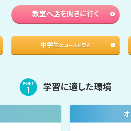
教室へ話を聞きに行く
中学生
のコースを見る
学習に適した環境
POINT
1
オ