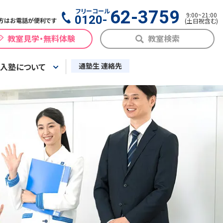
フリーコール
62-3759
9:00
~
21:00
0120-
方はお電話が便利です
(
土日祝含む
)
教室見学・無料体験
教室検索
入塾について
通塾生 連絡先