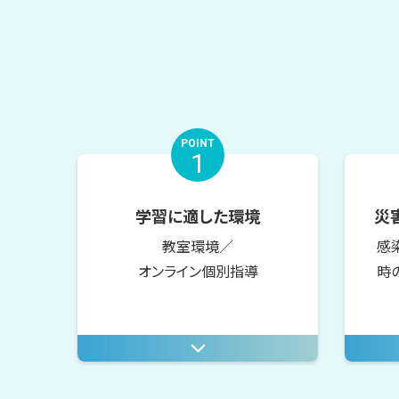
POINT
1
学習に適した環境
災
教室環境／
感
オンライン個別指導
時