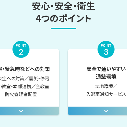
安心・安全・衛生
4つのポイント
POINT
POINT
2
3
害・緊急時などへの対策
安全で通いやすい
通塾環境
染症への対策／震災・停電
立地環境／
の教室・本部連携／全教室
入退室通知サービス
防火管理者配置