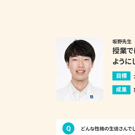
坂野
先生
授業で
ように
目標
成果
Q
どんな性格の生徒さんで