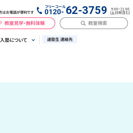
フリーコール
62-3759
9:00
~
21:00
0120-
方はお電話が便利です
(
土日祝含む
)
教室見学・無料体験
教室検索
入塾について
通塾生 連絡先