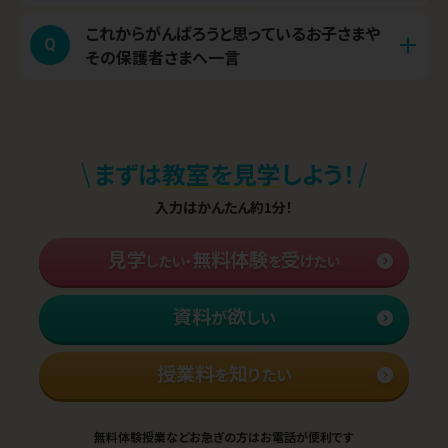
す。選んでいただけたという事実が、「この生徒さ
多忙な中でも学習を継続できるよう、週・日単位
んのために全力を尽くそう」という強い覚悟とモ
これからがんばろうと思っているお子さまや
本番で1点でも多く得点できる「合格力」の養成で
で無理のない演習量を一緒に設定し、常に伴走
Q
A
その保護者さまへ一言
チベーションにつながります。この信頼関係が、指
す。解き方を丸暗記させるのではなく、どのような
しました。
導の質をさらに高めてくれます。
問題にも対応できる思考力と、粘り強く部分点を
私自身の経験からも、身近に目標となるロールモ
A
取りにいく記述力を育むことを常に意識していま
デルがいることで学習意欲は大きく変わると感じ
す。
\
/
まずは
教室を見学
しよう！
ています。私たち講師がその存在となれるよう全
力でサポートします。ぜひ一度、教室へ話を聞き
入力はかんたん約1分！
に来てください。
見学
無料体験
受
したい・
を
けたい
資料
欲
が
しい
授業料
知
を
りたい
無料体験授業などお急ぎの方はお電話が便利です