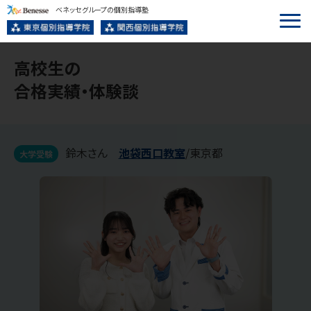
ベネッセグループの個別指導塾
高校生
の
合格実績・体験談
鈴木さん
池袋西口
教室
/
東京都
大学受験