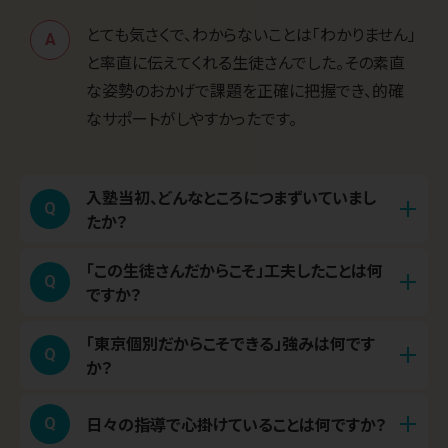
とても気さくで、わからないことは「わかりません」
A
と率直に伝えてくれる生徒さんでした。その素直
な姿勢のおかげで課題を正確に把握でき、的確
なサポートがしやすかったです。
入塾当初、どんなところにつまずいていまし
Q
たか？
「この生徒さんだからこそ」工夫したことは何
学校の授業のスピードに圧倒され、解法をただ暗
Q
A
ですか？
記することすら追いついていない状態でした。問
題を見ても、どこに注目し、どのように解き進めれ
「東京個別だからこそできる」強みは何です
東京大学合格という高い目標を見据え、単に正
Q
A
ばよいのか分からず困っている様子が印象的でし
か？
解へ導くだけでなく、正解した問題についても「な
た。
ぜその解法が最適なのか」を言語化させ、思考の
生徒自身が講師を選べる「選べる先生制度」で
日々の指導で心掛けていることは何ですか？
Q
A
再現性を高める指導を徹底しました。弓道部で