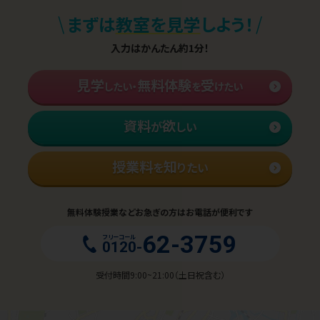
切です。継続することは決して簡単ではありませ
ることを心がけています。
\
/
まずは
教室を見学
しよう！
んが、その努力は必ず本物の力に変わります。私
たちと一緒に、最後まで諦めずに目標に向かって
入力はかんたん約1分！
がんばりましょう！
見学
無料体験
受
したい・
を
けたい
資料
欲
が
しい
授業料
知
を
りたい
無料体験授業などお急ぎの方はお電話が便利です
62-3759
フリーコール
0120-
受付時間9:00~21:00（土日祝含む）