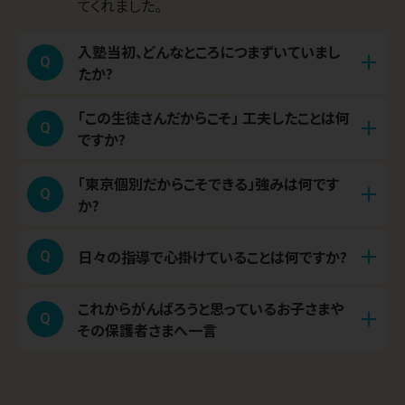
てくれました。
入塾当初、どんなところにつまずいていまし
Q
たか?
「この生徒さんだからこそ」 工夫したことは何
数学においては、基礎はしっかりとしていました
Q
A
ですか?
が、応用することが苦手だったり、規則性に気付く
ことが苦手なポイントでした。英語においては、英
「東京個別だからこそできる」強みは何です
九大数学を解くうえで、正確な計算力を鍛えるこ
Q
A
作文を書く習慣があまりなく、些細な文法ミスが
か?
とと、問題の流れや背景を意識できるようになる
重なってしまっているところが課題でした。
ことが大事になってくるため、学校で使っている問
担当講師が学習カリキュラムを作成するので、苦
日々の指導で心掛けていることは何ですか?
Q
A
題集を完成させることを意識しました。英語は、
手分野の復習に注力するなど、その生徒さんに合
単語がしっかりと身についていたため、訳と英作
わせた授業展開ができる点が大きな強みだと思
これからがんばろうと思っているお子さまや
生徒さんに応じて授業を変えることと、その生徒
文に多くの時間を割きました。点数を引かれない
Q
A
その保護者さまへ一言
います。
さんが苦手としている分野に少しでもアプローチ
正確な訳をするために、訳の吟味を一緒に行いま
をかけて苦手意識を緩和させること、コミュニケ
した。九大特有の、表やグラフを説明させる問題
受験勉強は、日々の着実な積み重ねが何より大
A
ーションを取って授業に集中しやすい環境を整え
もあるため、その対策もしっかりと実施しました。