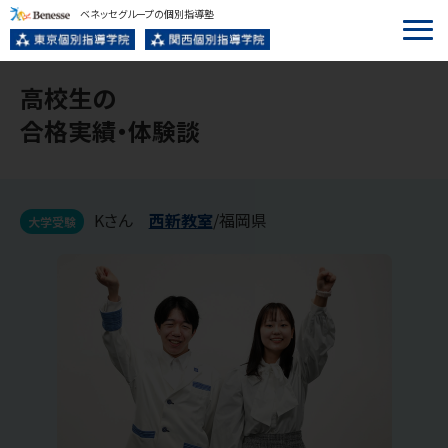
ベネッセグループの個別指導塾
高校生
の
合格実績・体験談
Kさん
西新
教室
/
福岡県
大学受験