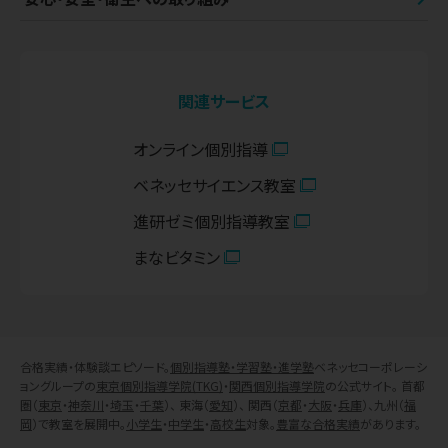
関連サービス
オンライン個別指導
ベネッセサイエンス教室
進研ゼミ個別指導教室
まなビタミン
合格実績・体験談エピソード。
個別指導塾・学習塾・進学塾
ベネッセコーポレーシ
ョングループの
東京個別指導学院(TKG)
・
関西個別指導学院
の公式サイト。 首都
圏（
東京
・
神奈川
・
埼玉
・
千葉
）、 東海（
愛知
）、 関西（
京都
・
大阪
・
兵庫
）、九州（
福
岡
）で教室を展開中。
小学生
・
中学生
・
高校生
対象。
豊富な合格実績
があります。