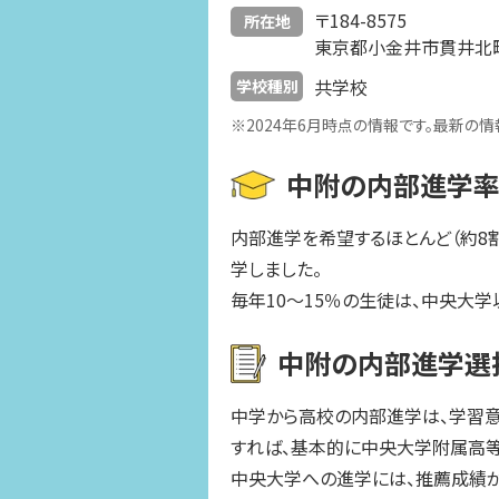
〒184-8575
所在地
東京都小金井市貫井北町3
共学校
学校種別
※2024年6月時点の情報です。最新の
中附の内部進学
内部進学を希望するほとんど（約8割
学しました。
毎年10～15％の生徒は、中央大
中附の内部進学選
中学から高校の内部進学は、学習
すれば、基本的に中央大学附属高等
中央大学への進学には、推薦成績が