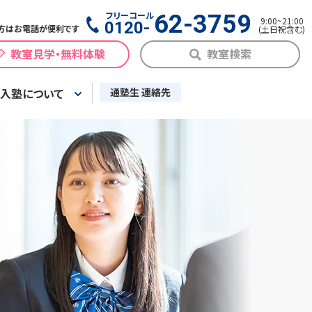
フリーコール
62-3759
9:00
~
21:00
0120-
方はお電話が便利です
(
土日祝含む
)
教室見学・無料体験
教室検索
入塾について
通塾生 連絡先