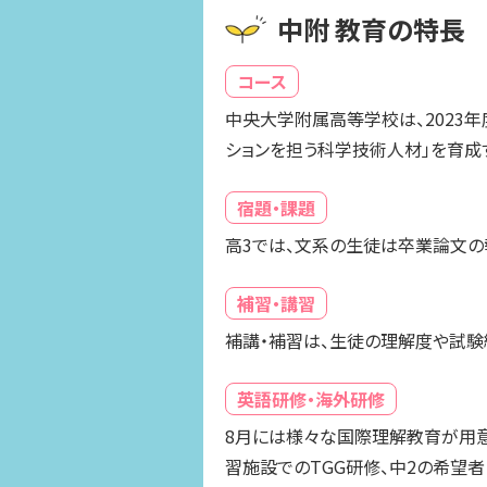
中附 教育の特長
コース
中央大学附属高等学校は、2023年
ションを担う科学技術人材」を育成
宿題・課題
高3では、文系の生徒は卒業論文の
補習・講習
補講・補習は、生徒の理解度や試験
英語研修・海外研修
8月には様々な国際理解教育が用意さ
習施設でのTGG研修、中2の希望