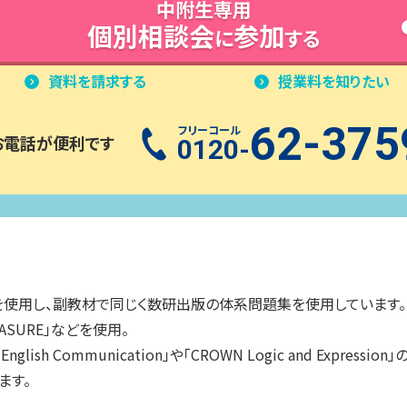
中附
生専用
個別相談会
参加
に
する
資料を請求する
授業料を知りたい
62-375
フリーコール
お電話が便利です
0120-
使用し、副教材で同じく数研出版の体系問題集を使用しています。英語
EASURE」などを使用。
sh Communication」や「CROWN Logic and Expression」
ます。