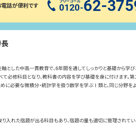
62-375
フリーコール
お電話が便利です
0120-
特長
を軸とした中高一貫教育で、6年間を通してしっかりと基礎から学びます
て必修科目となり、教科書の内容を学び基礎を身に付けます。第二
ために必要な微積分・統計学を扱う数学を学ぶⅠ類と、同じ分野を
り入れた宿題が出る科目もあり、宿題の量も適切に管理されてい