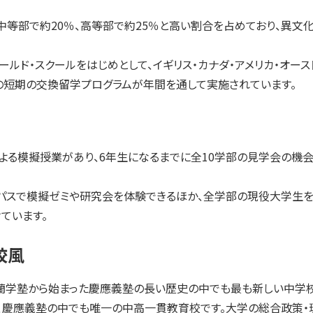
等部で約20％、高等部で約25％と高い割合を占めており、異文
ールド・スクールをはじめとして、イギリス・カナダ・アメリカ・オース
との短期の交換留学プログラムが年間を通して実施されています。
による模擬授業があり、6年生になるまでに全10学部の見学会の機
パスで模擬ゼミや研究会を体験できるほか、全学部の現役大学生を
ています。
校風
た蘭学塾から始まった慶應義塾の長い歴史の中でも最も新しい中学校
、慶應義塾の中でも唯一の中高一貫教育校です。大学の総合政策・