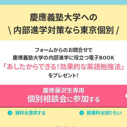
慶應義塾大学への
\ 内部進学対策なら東京個別 /
フォームからのお問合せで
慶應義塾
大学の内部進学に
役立つ電子BOOK
「あしたからできる！効果的な英語勉強法」
をプレゼント！
慶應藤沢
生専用
個別相談会
参加
に
する
資料を請求する
授業料を知りたい