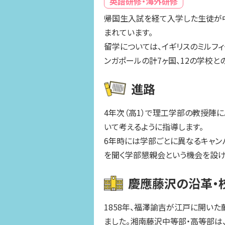
英語研修・海外研修
帰国生入試を経て入学した生徒が中
まれています。
留学については、イギリスのミルフィ
ンガポールの計7ヶ国、12の学校
進路
4年次（高1）で理工学部の教授陣
いて考えるように指導します。
6年時には学部ごとに異なるキャン
を聞く学部懇親会という機会を設け
慶應藤沢の沿革・
1858年、福澤諭吉が江戸に開い
ました。湘南藤沢中等部・高等部は