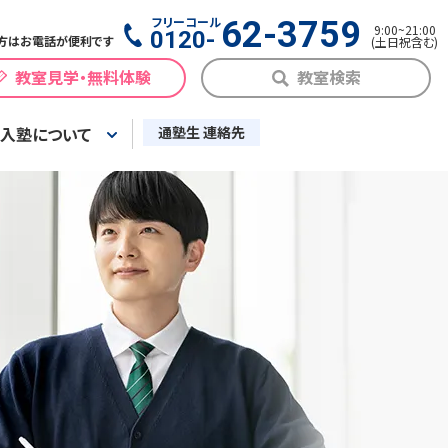
フリーコール
62-3759
9:00
~
21:00
0120-
方はお電話が便利です
(
土日祝含む
)
教室見学・無料体験
教室検索
入塾について
通塾生 連絡先