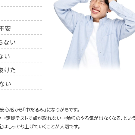
不安
らない
ない
抜けた
ない
安心感から「中だるみ」になりがちです。
→定期テストで点が取れない→勉強のやる気が出なくなる、という
定はしっかり上げていくことが大切です。