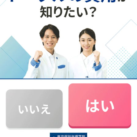
ゼロ塾ガイド
（
【2026年最新】個別指導塾おすすめ
合う塾がわかる
）
を
ホーム画面に加しよう！
以下の手順で、スマホのホーム画面にアイコンが追
加されます。
今後はアイコンをタップするだけで、簡単に「まな
ビタミン」へアクセスできるので、ぜひお試しくだ
さい。