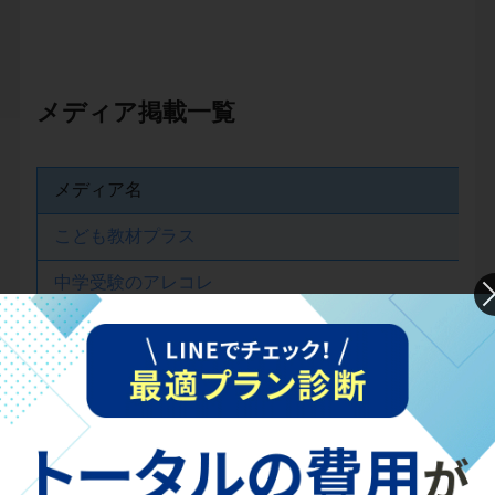
メディア掲載一覧
メディア名
こども教材プラス
中学受験のアレコレ
サクキミ英語
（
サクフリ株式会社運営
)
賢い子に育てる環境作り
StudySearch（スタディサーチ）
アメ塾
（
インタビュー！「やればできるという自信」