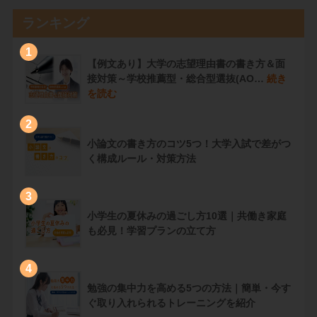
ランキング
1
【例文あり】大学の志望理由書の書き方＆面
接対策～学校推薦型・総合型選抜(AO…
続き
を読む
2
小論文の書き方のコツ5つ！大学入試で差がつ
く構成ルール・対策方法
3
小学生の夏休みの過ごし方10選｜共働き家庭
も必見！学習プランの立て方
4
勉強の集中力を高める5つの方法｜簡単・今す
ぐ取り入れられるトレーニングを紹介