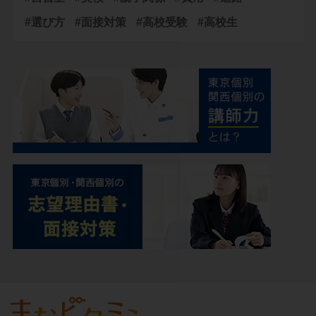
#選び方
#面接対策
#高校受験
#高校生