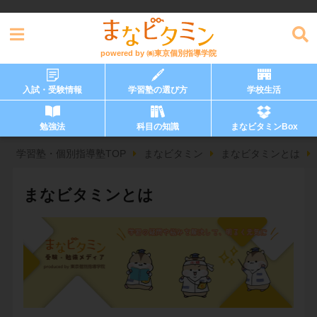
powered by
㈱東京個別指導学院
入試・受験情報
学習塾の選び方
学校生活
勉強法
科目の知識
まなビタミンBox
学習塾・個別指導塾TOP
まなビタミン
まなビタミンとは
まなビタミンとは