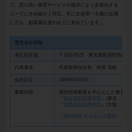
ア。質の高い教育サービスの提供により多様化する
ニーズにきめ細かく対応。常に生徒第一主義の立場
に立ち、顧客満足度の向上に努めています。
運営会社情報
本社所在地
〒163-0525 東京都新宿区西新
代表者名
代表取締役社長 松尾 茂樹
会社設立
1985年8月3日
事業内容
個別指導教育を中心とした教育事
「
東京個別指導学院
」(東京、神
「
関西個別指導学院
」(大阪、京
「
Benesse サイエンス教室
」（東