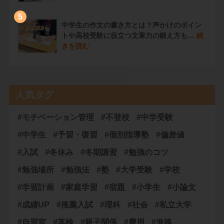
5
中学生の作文の書き方とは？声かけのポイン
トや高校受験に役立つ文章力の鍛え方も…
続
きを読む
人気タグ
#モチベーション管理
#不登校
#中学受験
#中学生
#予習・復習
#個別指導塾
#偏差値
#入試
#冬休み
#冬期講習
#勉強のコツ
#勉強場所
#勉強法
#塾
#大学受験
#学校
#学習計画
#家庭学習
#宿題
#小学生
#小論文
#成績UP
#推薦入試
#理科
#社会
#私立大学
#自習室
#英検
#親子関係
#費用
#進路