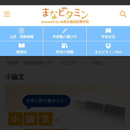
powered by
㈱東京個別指導学院
入試・受験情報
学習塾の選び方
学校生活
勉強法
科目の知識
まなビタミンBox
学習塾・個別指導塾TOP
まなビタミン
小論文
小論文