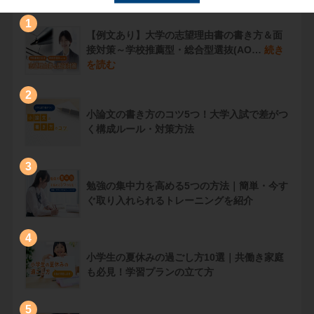
1
【例文あり】大学の志望理由書の書き方＆面
接対策～学校推薦型・総合型選抜(AO…
続き
を読む
2
小論文の書き方のコツ5つ！大学入試で差がつ
く構成ルール・対策方法
3
勉強の集中力を高める5つの方法｜簡単・今す
ぐ取り入れられるトレーニングを紹介
4
小学生の夏休みの過ごし方10選｜共働き家庭
も必見！学習プランの立て方
5