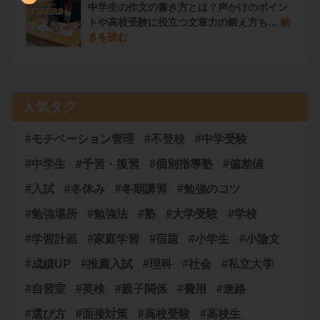
中学生の作文の書き方とは？声かけのポイン
トや高校受験に役立つ文章力の鍛え方も…
続
きを読む
人気タグ
#モチベーション管理
#不登校
#中学受験
#中学生
#予習・復習
#個別指導塾
#偏差値
#入試
#冬休み
#冬期講習
#勉強のコツ
#勉強場所
#勉強法
#塾
#大学受験
#学校
#学習計画
#家庭学習
#宿題
#小学生
#小論文
#成績UP
#推薦入試
#理科
#社会
#私立大学
#自習室
#英検
#親子関係
#費用
#進路
#選び方
#面接対策
#高校受験
#高校生