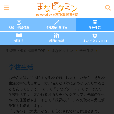
powered by
㈱東京個別指導学院
入試・受験情報
学習塾の選び方
学校生活
勉強法
科目の知識
まなビタミンBox
学習塾・個別指導塾TOP
まなビタミン
学校生活
学校生活
お子さまは大半の時間を学校で過ごします。だからこそ学校
生活の中で成長する一方、悩んだり壁にぶつかったりするこ
ともあるでしょう。 そこで『まなビタミン』では、そんな
学校生活でよく聞かれるお悩みをピックアップ。先輩の学生
やその保護者さま、そして「教育のプロ」への取材を元に解
決案をお伝えします。
「うちの子は大丈夫かな」と心配されている保護者さま、