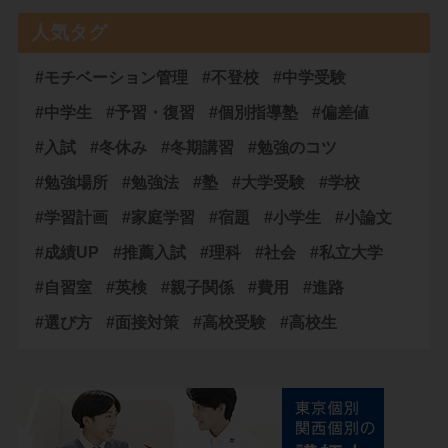
人気タグ
#モチベーション管理
#不登校
#中学受験
#中学生
#予習・復習
#個別指導塾
#偏差値
#入試
#冬休み
#冬期講習
#勉強のコツ
#勉強場所
#勉強法
#塾
#大学受験
#学校
#学習計画
#家庭学習
#宿題
#小学生
#小論文
#成績UP
#推薦入試
#理科
#社会
#私立大学
#自習室
#英検
#親子関係
#費用
#進路
#選び方
#面接対策
#高校受験
#高校生