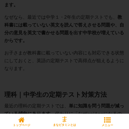
ます。
なぜなら、最近では中学１・2年生の定期テストでも、
教
科書には載っていない英文を読んで答えさせる問題や、自
分の意見を英文で書かせる問題を出す中学校が増えている
からです。
お子さまが教科書に載っていない内容にも対応できる状態
にしておくと、英語の定期テストで高得点が狙えるように
なります。
理科｜中学生の定期テスト対策方法
最近の理科の定期テストでは、
単に知識を問う問題が減っ
ている傾向にあります。
代わりに「なぜ○○は○○になるの
か説明しなさい」「このケースの場合はどのようにすれば
まなビタミンとは
トップページ
メニュー