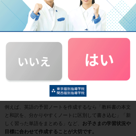
に合わせて、最適な学習計画を提案してくれます。
お子さまの学習状況に合わせた学習
東京個別・関西個別の定期テ
②予習ノートを作る
次に、「
予習ノート
」を作成していきます。予習ノートは
本人が見やすいように作ることが大切ですが、後で書き加
えられるように余白を持たせる工夫をしましょう。
例えば、英語の予習ノートを作成するなら「教科書の本文
と和訳を、分かりやすくノートに区別して書き込む」「新
しく習った単語をまとめる」など、
お子さまの学習状況や
目標に合わせて作成することが大切です。