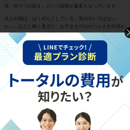
安・抑うつの訴え」という回答が最多となっています。
大人の側は、ばくぜんとしている、気のせいではない
か……などと軽く見ずに、お子さまの心のつらさを日頃か
ら受け止めることが大切です。
これとは全く別で、成長期特有の身体の不調から登校でき
なくなるケースもあります。代表的なものが起立性調節障
害です。
起立性調節障害は、自律神経の乱れによって立ち上がった
時などに脳や体への血流が低下してしまう病気で、思春期
のお子さまに多く見られます。
お子さまの体調が悪かったり、登校できなかったりすると
不安になると思いますが、お子さまを責めることのないよ
うにしましょう。保護者さまもひとりで抱え込まず、学校
や適切な機関とつながって、周囲に相談をしながらお子さ