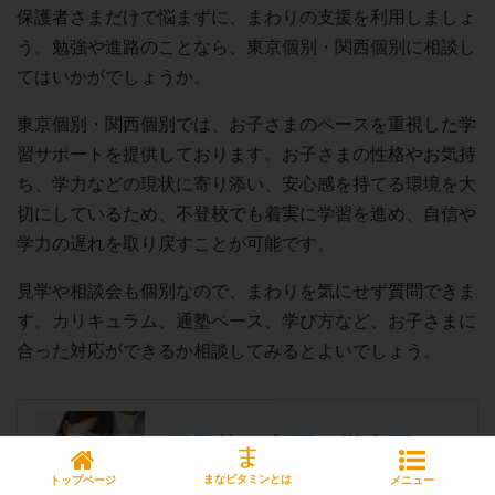
保護者さまだけで悩まずに、まわりの支援を利用しましょ
う。勉強や進路のことなら、東京個別・関西個別に相談し
てはいかがでしょうか。
東京個別・関西個別では、お子さまのペースを重視した学
習サポートを提供しております。お子さまの性格やお気持
ち、学力などの現状に寄り添い、安心感を持てる環境を大
切にしているため、不登校でも着実に学習を進め、自信や
学力の遅れを取り戻すことが可能です。
見学や相談会も個別なので、まわりを気にせず質問できま
す。カリキュラム、通塾ペース、学び方など、お子さまに
合った対応ができるか相談してみるとよいでしょう。
不登校で心配な学力面も
個別指導で徹底サポート
まなビタミンとは
トップページ
メニュー