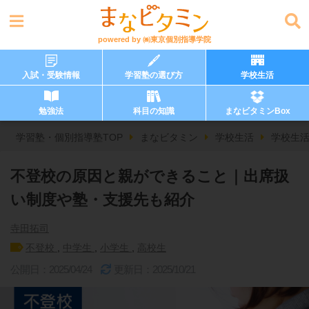
powered by
㈱東京個別指導学院
入試・受験情報
学習塾の選び方
学校生活
勉強法
科目の知識
まなビタミンBox
学習塾・個別指導塾TOP
まなビタミン
学校生活
学校生
不登校の原因と親ができること｜出席扱
い制度や塾・支援先も紹介
寺田拓司
不登校
,
中学生
,
小学生
,
高校生
公開日：2025/04/24
更新日：2025/10/21