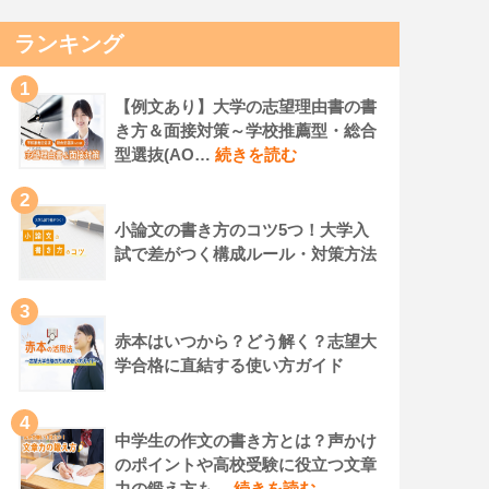
ランキング
1
【例文あり】大学の志望理由書の書
き方＆面接対策～学校推薦型・総合
型選抜(AO…
続きを読む
2
小論文の書き方のコツ5つ！大学入
試で差がつく構成ルール・対策方法
3
赤本はいつから？どう解く？志望大
学合格に直結する使い方ガイド
4
中学生の作文の書き方とは？声かけ
のポイントや高校受験に役立つ文章
力の鍛え方も…
続きを読む