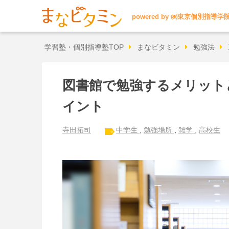
powered by
㈱東京個別指導学
学習塾・個別指導塾TOP
まなビタミン
勉強法
図書館で勉強するメリット
イント
寺田拓司
中学生
,
勉強場所
,
雑学
,
高校生