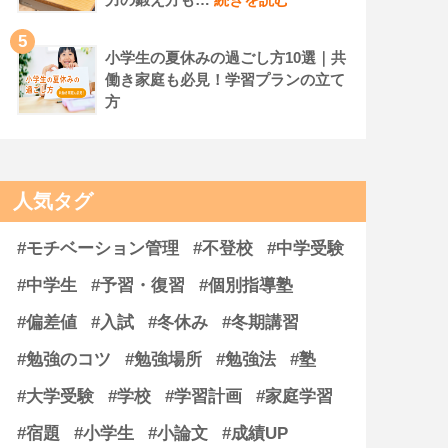
5
小学生の夏休みの過ごし方10選｜共
働き家庭も必見！学習プランの立て
方
人気タグ
#モチベーション管理
#不登校
#中学受験
#中学生
#予習・復習
#個別指導塾
#偏差値
#入試
#冬休み
#冬期講習
#勉強のコツ
#勉強場所
#勉強法
#塾
#大学受験
#学校
#学習計画
#家庭学習
#宿題
#小学生
#小論文
#成績UP