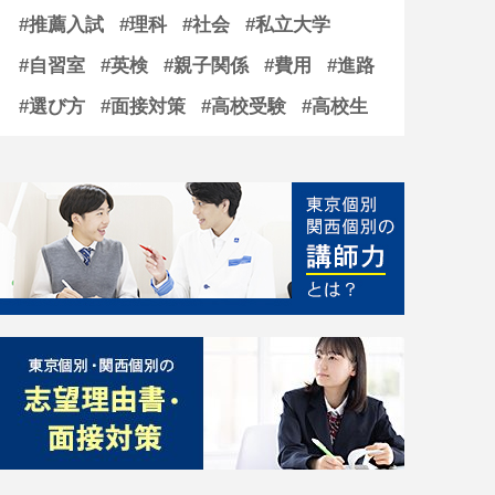
#推薦入試
#理科
#社会
#私立大学
#自習室
#英検
#親子関係
#費用
#進路
#選び方
#面接対策
#高校受験
#高校生