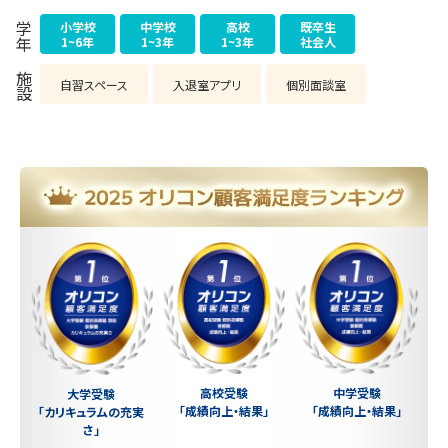
小学校
中学校
高校
既卒生
学年
1~6年
1~3年
1~3年
社会人
施設
自習スペース
入退室アプリ
個別面談室
中学受験
高校受験
大学受験
「成績向上・結果」
「成績向上・結果」
「カリキュラムの充実
さ」