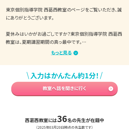
東京個別指導学院 西葛西教室のページをご覧いただき、誠
にありがとうございます。

夏休みはいかがお過ごしですか？東京個別指導学院 西葛西
教室は、夏期講習期間の真っ最中です。

教室内は涼しく、集中して学習できる環境を整えており、生
もっと見る
徒さんたちはしっかりと授業や自習に取り組んでいます。

まとまった学習時間を確保しやすい時期ですので、志望校合
\
/
入力はかんたん約1分！
格・成績アップに向けてがんばっている方が多くいらっしゃる
と思います。

教室へ話を聞きに行く
もし、学習を進める中で「今の勉強方法でいいのかな？」「取
り組む内容は合っている？」「もっと効率のいい勉強方法はな
い？」などのお悩み・ご不安がございましたら、ぜひ東京個別
指導学院 西葛西教室の無料学習相談会をご活用ください。

36
西葛西
教室には
名の先生が在籍中
（2025年03月20日時点の先生数です）