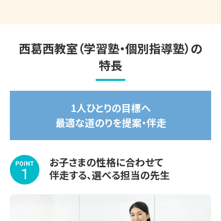
▽夏期講習期間

＼速報／2026年度大学入試 合格実績（総合型選
2026年7月14日(火)～8月31日(月)

抜・学校推薦型選抜・内部進学）
受講する教科や学習内容、スケジュールもお子さま専用で
西葛西教室（学習塾・個別指導塾）の
開放的な受付カウンター。ご質問・ご相談など、ど
す。

特長
んな小さなことでもお気軽にお声かけください
苦手な1教科から受講OK！

涼しくて集中できる学習環境を整えてお待ちしております。

1人ひとりの目標へ
※期間途中からのスタートも可能です。

最適な道のりを提案・伴走
※講習会のみお申し込みいただいた場合、通常のサービス
内容と一部異なります。詳しくはお問い合わせください。

お子さまの性格に合わせて
POINT
◆◇◆◇◆◇◆◇◆◇◆◇◆◇◆

1
伴走する、選べる担当の先生
🌸合格実績はこちら🌸（2026年4月入学生）
