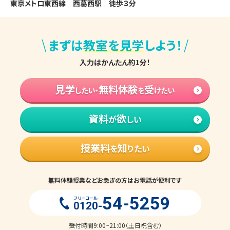
東京メトロ東西線　西葛西駅　徒歩３分
\
/
まずは
教室を見学
しよう！
入力はかんたん約1分！
見学
無料体験
受
したい・
を
けたい
資料
欲
が
しい
授業料
知
を
りたい
無料体験授業などお急ぎの方はお電話が便利です
54-5259
フリーコール
0120-
受付時間9:00~21:00（土日祝含む）