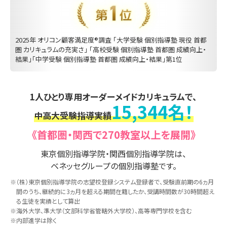
2025年 オリコン顧客満足度®調査 「大学受験 個別指導塾 現役 首都
圏 カリキュラムの充実さ」 「高校受験 個別指導塾 首都圏 成績向上・
結果」「中学受験 個別指導塾 首都圏 成績向上・結果」第1位
1人ひとり専用オーダーメイドカリキュラムで、
15,344名！
中高大受験指導実績
《首都圏・関西で270教室以上を展開》
東京個別指導学院・関西個別指導学院は、
ベネッセグループの個別指導塾です。
※（株）東京個別指導学院の志望校登録システム登録者で、受験直前期の6ヵ月
間のうち、継続的に3ヵ月を超える期間在籍したか、受講時間数が30時間超え
る生徒を実績として算出
※海外大学、準大学（文部科学省管轄外大学校）、高等専門学校を含む
※内部進学は除く