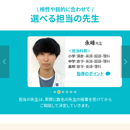
▼今の時期、よくいただくご相談内容

\ 相性や目的に合わせて /
選べる担当の先生
「部活を引退したので、高校受験に向けて本格的に勉強を始
めたい」

「2学期の定期テストで高得点を取るために、夏休み中にしっ
かり対策したい」

永峰
先生
「夏休み中に苦手克服したいけど、なかなか思うように勉強
＜担当科目＞
小学：
算数・英語・国語・理科
が進んでない」　

中学：
数学・英語・国語・理科
「志望校合格に向けて、今の勉強の進め方で大丈夫か不安。
高校：
数学・英語・理科
指導のポイント
相談したい」など

上記のご相談内容は一例です。

現在の学習状況や志望校・目標をもとに、お子さまにピッタ
担当の先生は、実際に数名の先生の授業を受けてから
ご相談して決定していきます。
リ合った学習方法や学習内容のご提案をいたしますので、お
気軽にお問い合わせください。
