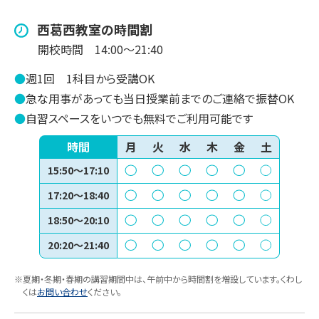
西葛西
教室の時間割
開校時間
14:00～21:40
●
週1回
1科目から受講OK
●
急な用事があっても当日授業前までのご連絡で振替OK
●
自習スペースをいつでも無料でご利用可能です
時間
月
火
水
木
金
土
15:50～17:10
17:20～18:40
18:50～20:10
20:20～21:40
※夏期・冬期・春期の講習期間中は、午前中から時間割を増設しています。くわし
くは
お問い合わせ
ください。