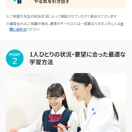
やる気を引き出す
竹早、小松川、城東、三田、東、紅葉川、中央大学中央など

・中学校

※ご希望の先生の担当状況によって相談させていただく場合がございます
神田女子、和洋九段、広尾学園小石川、目白研心、聖学院、専
※講習会のみご受講の場合、通常のサービスとは一部異なります。くわしくは
お
修大学松戸など

問い合わせ
ください
【指導実績】

・高等学校

1人ひとりの状況・要望に合った最適な
POINT
竹早、小松川、城東、東、紅葉川、深川など

2
学習方法
・中学校

西葛西、清新第一、清新第二、葛西第二、葛西第三、開智日本
橋学園、聖学院、お茶の水女子大学附属、山脇学園、小岩第
三、小石川中等教育学校

など

・小学校

西葛西、清新第一、第五葛西、臨海、新田など
