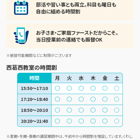
部活や習い事とも両立。
科目も曜日も
自由に組める時間割
お子さま・ご家庭ファースト
だからこそ。
当日授業前の連絡でも振替OK
※振替可能期間などに制限がございます
西葛西教室
の時間割
時間
月
火
水
木
金
土
15:50～17:10
17:20～18:40
18:50～20:10
20:20～21:40
※夏期・冬期・春期の講習期間中は、午前中から時間割を増設しています。くわし