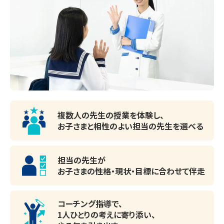
以下、一部ですが合格校を掲載いたします。※順不同

東京学館浦安高等学校、正則学園高等学校、東洋女子高等
学校

開智所沢中等教育学校、玉川大学（指定校）、東洋大学、日本
大学（指定校、総合型）、

明治大学（内部進学）、帝京平成大学（総合型）、亜細亜大学
（総合型）

武蔵野大学（指定校）、駒澤大学（指定校）などなど・・・・

複数人の先生の授業を体験し、
お子さまと相性のよい
担当の先生を選べる
☆随時更新中☆【成果・実績例】

担当の先生が
・大学

お子さまの性格・現状・目標に
合わせて伴走
東京学芸、筑波、千葉、早稲田、青山学院、法政、日本、専修、
武蔵野、駒澤、東京家政、昭和女子など

コーチング指導で、
・高等学校

1人ひとりの考えに寄り添い、