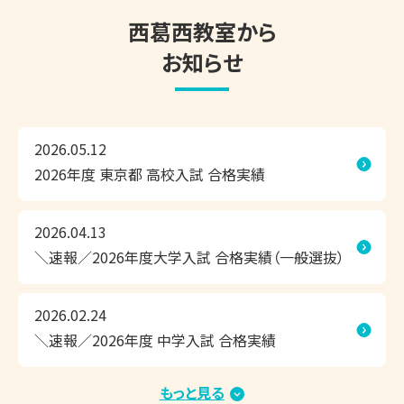
東京個別指導学院 西葛西教室は、お子さまにピッタリの学
西葛西教室から
習方法で、効率よくこの夏の成果を実感できる個別指導塾で
す。

お知らせ
◎1人ひとりにピッタリの学習計画

◎相性のよい担当講師が、隣できめ細かく指導

2026.05.12
◎お子さまに合わせて調整できるスケジュール

2026年度 東京都 高校入試 合格実績
無料の学習相談会・受験相談会だけでなく、無料体験授業や
教室見学も承っております。

2026.04.13
ぜひ、西葛西教室まで足を運んでいただき、学習環境などを
＼速報／2026年度大学入試 合格実績（一般選抜）
お確かめください！

2026.02.24
＼速報／2026年度 中学入試 合格実績
◆◇夏期講習　好評受付中！◇◆　

もっと見る
2026.01.15