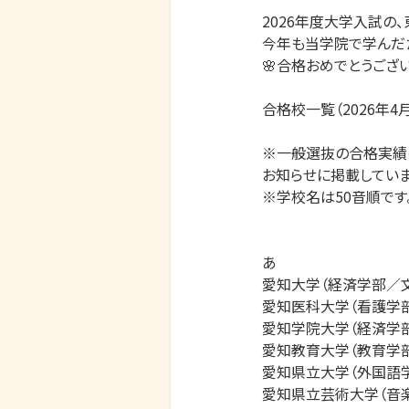
2026年度大学入試の、東京個別指導学院・関西個別指導学院の合格実績は以下の通りです。
今年も当学院で学んだたくさんの生徒さんが、志望校合格を勝ち取りました！
🌸合格おめでとうございます🌸

合格校一覧（2026年4月13日時点）

※一般選抜の合格実績のみ掲載しています。総合型選抜・学校推薦型選抜・内部進学の合格実績については別のお知らせに掲載しています。
※学校名は50音順です。


あ
愛知大学（経済学部／文学部／法学部）
愛知医科大学（看護学部）
愛知学院大学（経済学部／歯学部／心理学部／文学部／法学部／薬学部）
愛知教育大学（教育学部）
愛知県立大学（外国語学部／看護学部）
愛知県立芸術大学（音楽学部／美術学部）
愛知工業大学（工学部）
愛知淑徳大学（建築学部／食健康科学部／人間情報学部／ビジネス学部）
青山学院大学（教育人間科学部／経営学部／経済学部／国際政治経済学部／社会情報学部／総合文化政策学部／地球社会共生学部／文学部／法学部／理工学部）
秋田大学（医学部／情報データ科学部／総合環境理工学部）
旭川医科大学（医学部）
麻布大学（獣医学部／生命・環境科学部）
亜細亜大学（経営学部／経済学部／健康スポーツ科学部／国際関係学部／社会学部／法学部）
跡見学園女子大学（観光コミュニティ学部／心理学部／文学部／マネジメント学部）
石川県立大学（生物資源環境学部）
石巻専修大学（理工学部）
茨城大学（工学部／人文社会科学部／理学部）
医療創生大学（国際看護学部）
岩手大学（農学部）
岩手医科大学（看護学部）
宇都宮大学（工学部／地域デザイン科学部／農学部）
浦和大学（社会学部）
江戸川大学（メディアコミュニケーション学部）
愛媛大学（医学部／工学部／法文学部）
追手門学院大学（経営学部／国際学部／社会学部／心理学部／地域創造学部／文学部／法学部／理工学部）
桜美林大学（教育探究科学群／グローバル・コミュニケーション学群／芸術文化学群／健康福祉学群／航空・マネジメント学群／ビジネスマネジメント学群／リベラルアーツ学群）
大分大学（理工学部）
大阪大学（医学部／外国語学部／基礎工学部／工学部／人間科学部／文学部）
大阪大谷大学（薬学部）
大阪音楽大学（音楽学部）
大阪学院大学（経営学部／法学部）
大阪教育大学（教育学部）
大阪経済大学（経営学部／経済学部／情報社会学部）
大阪経済法科大学（経営学部／経済学部／法学部）
大阪芸術大学（芸術学部）
大阪工業大学（工学部／情報科学部／ロボティクス＆デザイン工学部）
大阪公立大学（医学部／看護学部／経済学部／現代システム科学域／商学部／生活科学部／文学部／理学部）
大阪国際大学（国際教養学部／人間科学部）
大阪産業大学（経営学部／経済学部／国際学部）
大阪商業大学（総合経営学部）
大阪信愛学院大学（看護学部）
大阪成蹊大学（看護学部／経営学部／データサイエンス学部）
大阪電気通信大学（建築・デザイン学部／工学部／総合情報学部）
大阪人間科学大学（心理学部）
大谷大学（教育学部／文学部）
大妻女子大学（家政学部／社会情報学部／データサイエンス学部／人間共生学部／比較文化学部／文学部）
大手前大学（経営学部／健康栄養学部／現代社会学部／建築＆芸術学部／国際日本学部）
岡山大学（工学部）
岡山県立大学（保健福祉学部）
岡山理科大学（獣医学部／生命科学部）
沖縄県立芸術大学（美術工芸学部）
お茶の水女子大学（共創工学部／生活科学部／文教育学部／理学部）
帯広畜産大学（畜産学部）

か
開智国際大学（教育学部）
嘉悦大学（経営経済学部）
学習院大学（経済学部／国際社会科学部／国際文化交流学部／文学部／法学部／理学部）
鹿児島大学（医学部／工学部／水産学部／農学部）
神奈川大学（外国語学部／化学生命学部／経営学部／経済学部／建築学部／工学部／国際日本学部／情報学部／人間科学部／法学部／理学部）
神奈川県立保健福祉大学（保健福祉学部）
神奈川工科大学（健康医療科学部／工学部／情報学部）
神奈川歯科大学（歯学部）
金沢大学（医薬保健学域／人間社会学域／理工学域）
金沢医科大学（医学部）
金沢工業大学（情報理工学部）
鹿屋体育大学（体育学部）
鎌倉女子大学（家政学部／教育学部）
川崎医療福祉大学（医療福祉学部）
川崎市立看護大学（看護学部）
関西大学（外国語学部／化学生命工学部／環境都市工学部／経済学部／システム理工学部／社会学部／商学部／政策創造学部／総合情報学部／人間健康学部／ビジネスデータサイエンス学部／文学部／法学部）
関西医科大学（医学部／看護学部）
関西医療大学（保健看護学部）
関西外国語大学（英語キャリア学部／英語国際学部／外国語学部／国際共生学部）
関西国際大学（教育学部／経営学部／情報学部）
関西学院大学（教育学部／経済学部／建築学部／工学部／国際学部／社会学部／商学部／神学部／生命環境学部／総合政策学部／人間福祉学部／文学部／法学部／理学部）
神田外語大学（外国語学部／グローバル・リベラルアーツ学部）
関東学院大学（栄養学部／看護学部／教育学部／経営学部／経済学部／建築・環境学部／国際文化学部／社会学部／情報学部／人間共生学部／法学部／理工学部）
畿央大学（教育学部／健康科学部）
北九州市立大学（経済学部／国際環境工学部）
北里大学（医学部／医療衛生学部／海洋生命科学部／看護学部／健康科学部／獣医学部／未来工学部／薬学部／理学部）
北見工業大学（工学部）
吉備国際大学（農学部）
岐阜大学（応用生物科学部／工学部）
岐阜医療科学大学（保健科学部）
九州大学（教育学部／共創学部／工学部／農学部／文学部／法学部）
九州共立大学（経済学部／スポーツ学部）
九州国際大学（現代ビジネス学部／法学部）
九州産業大学（経済学部／芸術学部／建築都市工学部／国際文化学部／商学部／生命科学部／地域共創学部／人間科学部／理工学部）
九州情報大学（経営情報学部）
京都大学（医学部／農学部／文学部）
京都教育大学（教育学部）
京都芸術大学（芸術学部）
京都工芸繊維大学（工芸科学部）
京都産業大学（外国語学部／経営学部／経済学部