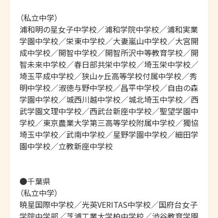
（私立中学）

浦和明の星女子中学校／浦和学院中学校／浦和実業
学園中学校／栄東中学校／大妻嵐山中学校／大宮開
成中学校／開智中学校／開智所沢中等教育学校／開
智未来中学校／春日部共栄中学校／埼玉栄中学校／
埼玉平成中学校／狭山ヶ丘高等学校付属中学校／秀
明中学校／淑徳与野中学校／昌平中学校／自由の森
学園中学校／城西川越中学校／城北埼玉中学校／西
武学園文理中学校／西武台新座中学校／聖望学園中
学校／東京農業大学第三高等学校附属中学校／獨協
埼玉中学校／武南中学校／星野学園中学校／細田学
園中学校／立教新座中学校

●千葉県

（私立中学）

暁星国際中学校／光英VERITAS中学校／国府台女子
学院中学部／芝浦工業大学柏中学校／渋谷教育学園