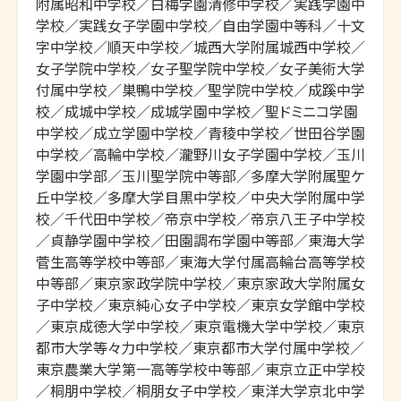
附属昭和中学校／白梅学園清修中学校／実践学園中
学校／実践女子学園中学校／自由学園中等科／十文
字中学校／順天中学校／城西大学附属城西中学校／
女子学院中学校／女子聖学院中学校／女子美術大学
付属中学校／巣鴨中学校／聖学院中学校／成蹊中学
校／成城中学校／成城学園中学校／聖ドミニコ学園
中学校／成立学園中学校／青稜中学校／世田谷学園
中学校／高輪中学校／瀧野川女子学園中学校／玉川
学園中学部／玉川聖学院中等部／多摩大学附属聖ケ
丘中学校／多摩大学目黒中学校／中央大学附属中学
校／千代田中学校／帝京中学校／帝京八王子中学校
／貞静学園中学校／田園調布学園中等部／東海大学
菅生高等学校中等部／東海大学付属高輪台高等学校
中等部／東京家政学院中学校／東京家政大学附属女
子中学校／東京純心女子中学校／東京女学館中学校
／東京成徳大学中学校／東京電機大学中学校／東京
都市大学等々力中学校／東京都市大学付属中学校／
東京農業大学第一高等学校中等部／東京立正中学校
／桐朋中学校／桐朋女子中学校／東洋大学京北中学