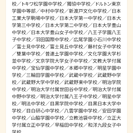
校／トキワ松学園中学校／獨協中学校／ドルトン東京
学園中等部／中村中学校／新渡戸文化中学校／日本
工業大学駒場中学校／日本大学第一中学校／日本大
学第三中学校／日本大学第二中学校／日本大学豊山
中学校／日本大学豊山女子中学校／八王子学園八王
子中学校／羽田国際中学校／広尾学園小石川中学校
／富士見中学校／富士見丘中学校／藤村女子中学校
／雙葉中学校／普連土学園中学校／文化学園大学杉
並中学校／文京学院大学女子中学校／文教大学付属
中学校／宝仙学園中学校／本郷中学校／明星学園中
学校／三輪田学園中学校／武蔵中学校／武蔵野中学
校／武蔵野大学中学校／武蔵野東中学校／明治学院
中学校／明治大学付属世田谷中学校／明治大学付属
中野中学校／明治大学付属八王子中学校／明星中学
校／明法中学校／目黒学院中学校／目黒日本大学中
学校／目白研心中学校／八雲学園中学校／安田学園
中学校／山脇学園中学校／立教池袋中学校／立正大
学付属立正中学校／早稲田中学校／和洋九段女子中
学校
