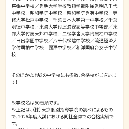
幕張中学校／秀明大学学校教師学部附属秀明八千代
中学校／昭和学院中学校／昭和学院秀英中学校／専
修大学松戸中学校／千葉日本大学第一中学校／千葉
明徳中学校／東海大学付属浦安高等学校中等部／東
邦大学付属東邦中学校／二松学舎大学附属柏中学校
／日出学園中学校／八千代松陰中学校／流通経済大
学付属柏中学校／麗澤中学校／和洋国府台女子中学
校

そのほかの地域の中学校にも多数、合格校がございま
す！

※学校名は50音順です。

※上記は、（株）東京個別指導学院の調べによるもの
で、2026年度入試における同社全体での合格実績で
す。
