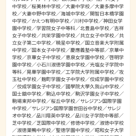
中学校／桜美林中学校／大妻中学校／大妻多摩中学
校／大妻中野中学校／海城中学校／開智日本橋学園
中学校／かえつ有明中学校／川村中学校／神田女学
園中学校／学習院女子中等科／北豊島中学校／吉祥
女子中学校／共栄学園中学校／共立女子中学校／共
立女子第二中学校／暁星中学校／国立音楽大学附属
中学校／国本女子中学校／慶應義塾中等部／京華中
学校／京華女子中学校／恵泉女学園中学校／啓明学
園中学校／小石川淑徳学園中学校／光塩女子学院中
等科／晃華学園中学校／工学院大学附属中学校／攻
玉社中学校／麹町学園女子中学校／佼成学園中学校
／佼成学園女子中学校／國學院大學久我山中学校／
国士舘中学校／駒込中学校／駒沢学園女子中学校／
駒場東邦中学校／桜丘中学校／サレジアン国際学園
中学校／サレジアン国際学園世田谷中学校／サレジ
オ中学校／品川翔英中学校／品川女子学院中等部／
芝中学校／芝国際中学校／修徳中学校／淑徳中学校
／淑徳巣鴨中学校／聖徳学園中学校／昭和女子大学