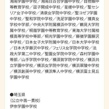
湘南学園中学校／湘南白百合学園中学校／自修館中
等教育学校／逗子開成中学校／星槎中学校／聖セシ
リア女子中学校／清泉女学院中学校／聖ヨゼフ学園
中学校／聖和学院中学校／洗足学園中学校／捜真女
学校中学部／中央大学附属横浜中学校／鶴見大学附
属中学校／桐蔭学園中等教育学校／東海大学付属相
模高等学校中等部／桐光学園中学校／藤嶺学園藤沢
中学校／日本女子大学附属中学校／日本大学中学校
／日本大学藤沢中学校／フェリス女学院中学校／法
政大学第二中学校／聖園女学院中学校／森村学園中
等部／山手学院中学校／横須賀学院中学校／横浜共
立学園中学校／横浜女学院中学校／横浜翠陵中学校
／横浜創英中学校／横浜隼人中学校／横浜富士見丘
学園中学校

●埼玉県

（公立中高一貫校）

伊奈学園中学校
