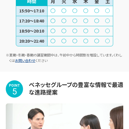
時間
月
火
水
木
金
土
15:50～17:10
17:20～18:40
18:50～20:10
20:20～21:40
※夏期・冬期・春期の講習期間中は、午前中から時間割を増設しています。くわし
くは
お問い合わせ
ください
ベネッセグループの豊富な情報で最適
POINT
5
な進路提案