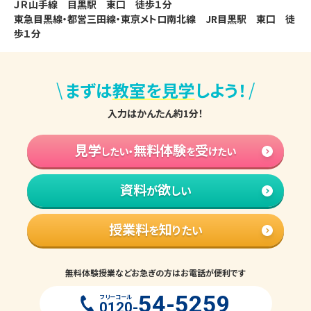
ＪＲ山手線　目黒駅　東口　徒歩１分

東急目黒線・都営三田線・東京メトロ南北線　JR目黒駅　東口　徒
歩１分
\
/
まずは
教室を見学
しよう！
入力はかんたん約1分！
見学
無料体験
受
したい・
を
けたい
資料
欲
が
しい
授業料
知
を
りたい
無料体験授業などお急ぎの方はお電話が便利です
54-5259
フリーコール
0120-