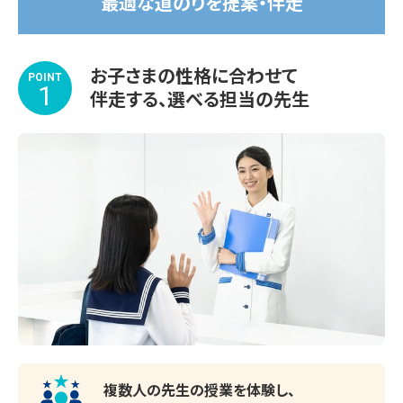
最適な道のりを提案・伴走
無料の学習相談会・受験相談会だけでなく、無料体験授業や
教室見学も承っております。

お子さまの性格に合わせて
POINT
1
ぜひ、目黒教室まで足を運んでいただき、学習環境などをお
伴走する、選べる担当の先生
確かめください！

◆◇夏期講習　好評受付中！◇◆　

▽夏期講習期間

2026年7月14日(火)～8月31日(月)

受講する教科や学習内容、スケジュールもお子さま専用で
す。

苦手な1教科から受講OK！

複数人の先生の授業を体験し、
涼しくて集中できる学習環境を整えてお待ちしております。
