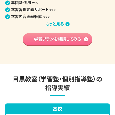
集団塾 併用
プラン
学習習慣定着サポート
プラン
学習内容 基礎固め
プラン
苦手克服 習い事両立
もっと見る
プラン
算数文章題克服
プラン
中学先取り学習
学習プランを相談してみる
プラン
英語検定対策
プラン
小学生の個別指導詳細
目黒教室（学習塾・個別指導塾）の
指導実績
高校