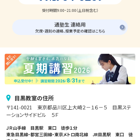
受付時間9:00~21:00（土日祝含む）
通塾生 連絡用
欠席・遅刻の連絡、授業予定の確認はこちら
目黒
教室の住所
〒
141-0021
東京都品川区
上大崎
２－１６－５
目黒ステ
ーションサイドビル ５Ｆ
ＪＲ山手線　目黒駅　東口　徒歩１分

東急目黒線・都営三田線・東京メトロ南北線　JR目黒駅　東口　徒