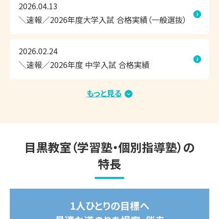
2026.04.13
が進んでない」　

＼速報／2026年度大学入試 合格実績（一般選抜）
「志望校合格に向けて、今の勉強の進め方で大丈夫か不安。
相談したい」など

2026.02.24
＼速報／2026年度 中学入試 合格実績
上記のご相談内容は一例です。

現在の学習状況や志望校・目標をもとに、お子さまにピッタ
リ合った学習方法や学習内容のご提案をいたしますので、お
もっと見る
2026.01.15
気軽にお問い合わせください。

＼速報／2026年度大学入試 合格実績（総合型選
抜・学校推薦型選抜・内部進学）
東京個別指導学院 目黒教室は、お子さまにぴったりの学習
目黒教室（学習塾・個別指導塾）の
方法で、効率よくこの夏の成果を実感できる個別指導塾で
す。

特長
◎1人ひとりにぴったりの学習計画

◎相性のよい担当講師が、隣できめ細かく指導

1人ひとりの目標へ
◎お子さまに合わせて調整できるスケジュール
