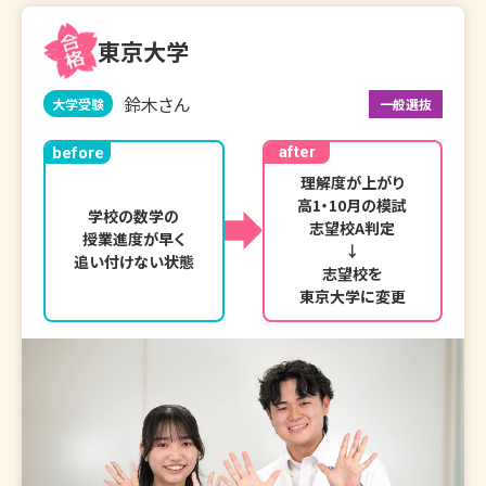
東京大学
鈴木さん
大学受験
一般選抜
after
before
理解度が上がり

高1・10月の模試

学校の数学の

志望校A判定

授業進度が早く

↓

追い付けない状態
志望校を

東京大学に変更