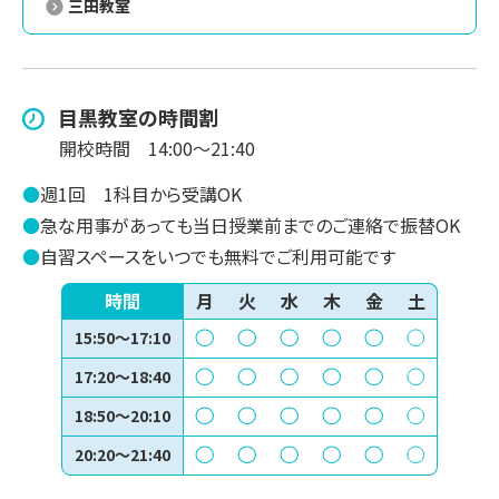
三田教室
目黒
教室の時間割
開校時間
14:00～21:40
●
週1回
1科目から受講OK
●
急な用事があっても当日授業前までのご連絡で振替OK
●
自習スペースをいつでも無料でご利用可能です
時間
月
火
水
木
金
土
15:50～17:10
17:20～18:40
18:50～20:10
20:20～21:40