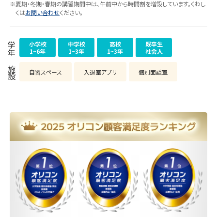
※夏期・冬期・春期の講習期間中は、午前中から時間割を増設しています。くわし
くは
お問い合わせ
ください。
小学校
中学校
高校
既卒生
学年
1~6年
1~3年
1~3年
社会人
施設
自習スペース
入退室アプリ
個別面談室