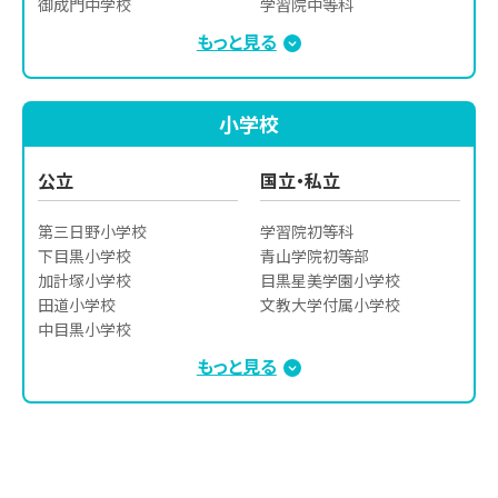
御成門中学校

学習院中等科

正則高等学校

荏原第一中学校

京華中学校

もっと見る
聖心女子学院高等科

城南中学校

香蘭女学校中等科

青山学院高等部

原宿外苑中学校

麹町学園女子中学校

多摩大学目黒高等学校

豊葉の杜中学校

国士舘中学校

小学校
東京高等学校

三田中学校

国立東京大学教育学部附属
東京女子学園高等学校

青山中学校

中等教育学校

東京都市大学等々力高等学
高松中学校

三輪田学園中学校

公立
国立・私立
校

東山中学校
実践女子学園中学校

東洋英和女学院高等部

女子聖学院中学校

第三日野小学校

学習院初等科

二松學舍大学附属高等学校

女子美術大学付属中学校

下目黒小学校

青山学院初等部

日出高等学校

昭和女子大学附属昭和中学
加計塚小学校

目黒星美学園小学校

日本女子大学附属高等学校

校

田道小学校

文教大学付属小学校
日本大学第二高等学校

清泉インターナショナル

中目黒小学校

日本大学櫻丘高等学校

清明学園中学校

芝小学校

もっと見る
八雲学園高等学校

聖ドミニコ学園中学校

港南小学校

文京学院大学女子高等学校

聖心女子学院中等科

芝浦小学校

朋優学院高等学校

西町インターナショナル　

烏森小学校

堀越高等学校

多摩大学目黒中学校

白金小学校

明治学院高等学校

大妻中野中学校

高輪台小学校

明治大学付属中野高等学校

田園調布学園中等部
