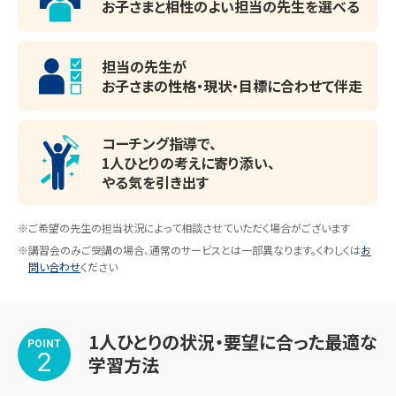
お子さまと相性のよい
担当の先生を選べる
※期間途中からのスタートも可能です。

担当の先生が
※講習会のみお申し込みいただいた場合、通常のサービス
お子さまの性格・現状・目標に
合わせて伴走
内容と一部異なります。詳しくはお問い合わせください。

教室で何かわからないことがあれば、受付カウン
ターまでお気軽にご相談ください。
◆◇◆◇◆◇◆◇◆◇◆◇◆◇◆

コーチング指導で、
1人ひとりの考えに寄り添い、
やる気を引き出す
※ご希望の先生の担当状況によって相談させていただく場合がございます
＜目黒教室の主な指導実績校＞

※講習会のみご受講の場合、通常のサービスとは一部異なります。くわしくは
お
■高等学校：慶応義塾高等学校・慶応義塾女子高等学校・目
問い合わせ
ください
黒日本大学高等学校・品川女子学院高等部　など

■中学校：目黒区立大鳥中学校・品川区立日野学園後期課
1人ひとりの状況・要望に合った最適な
程・田園調布学園中等部・巣鴨中学校　など

POINT
2
学習方法
■小学校：目黒区立不動小学校・目黒区立田道小学校・品川
区立第三日野小学校・東京女学館小学校　など
