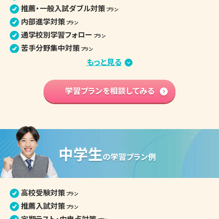
推薦・一般入試ダブル対策
プラン
内部進学対策
プラン
通学校別学習フォロー
プラン
苦手分野集中対策
プラン
定期テスト・評定対策
もっと見る
プラン
小論文・面接対策
プラン
部活との両立
学習プランを相談してみる
プラン
学習内容 基礎固め
プラン
英語資格検定対策
プラン
高校入学準備
プラン
中学生
高校生の個別指導詳細
の
学習プラン例
高校受験対策
プラン
推薦入試対策
プラン
定期テスト・内申点対策