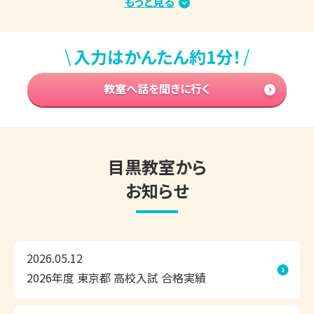
もっと見る
徒さんたちはしっかりと授業や自習に取り組んでいます。

まとまった学習時間を確保しやすい時期ですので、志望校合
\
/
入力はかんたん約1分！
格・成績アップに向けてがんばっている方が多くいらっしゃる
と思います。

教室へ話を聞きに行く
もし、学習を進める中で「今の勉強方法でいいのかな？」「取
り組む内容は合っている？」「もっと効率のいい勉強方法はな
い？」などのお悩み・ご不安がございましたら、ぜひ東京個別
指導学院 目黒教室の無料学習相談会をご活用ください。

目黒教室から
お知らせ
▼今の時期、よくいただくご相談内容

「部活を引退したので、高校受験に向けて本格的に勉強を始
めたい」

2026.05.12
「2学期の定期テストで高得点を取るために、夏休み中にしっ
2026年度 東京都 高校入試 合格実績
かり対策したい」

「夏休み中に苦手克服したいけど、なかなか思うように勉強