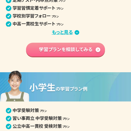
プラン
学習習慣定着サポート
プラン
学校別学習フォロー
プラン
中高一貫校生サポート
プラン
部活との両立
もっと見る
プラン
苦手分野集中対策
プラン
学習内容 基礎固め
学習プランを相談してみる
プラン
英語資格検定対策
プラン
中学入学準備
プラン
高校学習先取り
プラン
小学生
中学生の個別指導詳細
の
学習プラン例
中学受験対策
プラン
習い事両立 中学受験対策
プラン
公立中高一貫校 受検対策
プラン