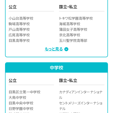
公立
国立・私立
小山台高等学校

トキワ松学園高等学校

駒場高等学校

海城高等学校

戸山高等学校

蒲田女子高等学校

広尾高等学校

京北高等学校

目黒高等学校

玉川聖学院高等部

新宿山吹高等学校

桐蔭学園高等学校

もっと見る
つばさ総合高等学校

駒場学園高等学校

芸術高等学校
慶應義塾高等学校

慶應義塾女子高等学校

中学校
佼成学園高等学校

麹町学園女子高等学校

実践女子学園高等学校

公立
国立・私立
順天高等学校

昭和第一高等学校

目黒区立第一中学校

カナディアンインターナショナ
世田谷学園高等学校

大鳥中学校

ル

成城学園高等学校

目黒中央中学校

セントメリーズインターナショ
成城高等学校

日野学園中学校

ナル

正則学園高等学校
