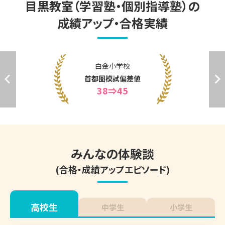
長谷戸小学校

目黒教室（学習塾・個別指導塾）の
國學院高等学校

田園調布雙葉中学校

油面小学校

頌栄女子学院高等学校
成績アップ・合格実績
東京都市大学等々力中学校

御殿山小学校
東京都市大学付属中学校

東京立正中学校

目黒星美学園中学校

立正中学校

目黒区立公立中学校
雙葉中学校

都立国際高等学校
獨協中学校
合格！
みんなの体験談
(合格・成績アップエピソード)
高校生
中学生
小学生