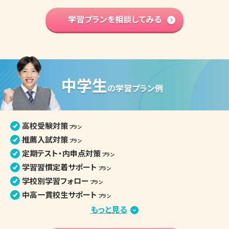
小論文・面接対策
プラン
部活との両立
学習プランを相談してみる
プラン
学習内容 基礎固め
プラン
英語資格検定対策
プラン
高校入学準備
プラン
中学生
高校生の個別指導詳細
の
学習プラン例
高校受験対策
プラン
推薦入試対策
プラン
定期テスト・内申点対策
プラン
学習習慣定着サポート
プラン
学校別学習フォロー
プラン
中高一貫校生サポート
プラン
部活との両立
もっと見る
プラン
苦手分野集中対策
プラン