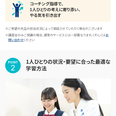
公立若葉小学校、公立東台小学校、公立烏山小学校、公立緑
コーチング指導で、
ヶ丘小学校、公立滝坂小学校、公立千歳小学校、私立桐朋小
1人ひとりの考えに寄り添い、
やる気を引き出す
学校、私立晃華学園小学校・・・
※ご希望の先生の担当状況によって相談させていただく場合がございます
※講習会のみご受講の場合、通常のサービスとは一部異なります。くわしくは
お
問い合わせ
ください
1人ひとりの状況・要望に合った最適な
POINT
2
学習方法