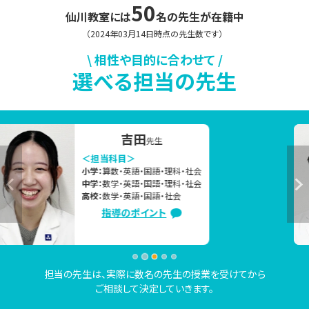
指導学院 仙川教室の無料学習相談会をご活用ください。

50
仙川
教室には
名の先生が在籍中
（2024年03月14日時点の先生数です）
▼今の時期、よくいただくご相談内容

\ 相性や目的に合わせて /
選べる担当の先生
「部活を引退したので、高校受験に向けて本格的に勉強を始
めたい」

「2学期の定期テストで高得点を取るために、夏休み中にしっ
かり対策したい」

高橋
先生
「夏休み中に苦手克服したいけど、なかなか思うように勉強
＜担当科目＞
小学：
算数・英語・国語・理科・社会
が進んでない」　

中学：
数学・英語・国語・理科・社会
「志望校合格に向けて、今の勉強の進め方で大丈夫か不安。
高校：
数学・英語・国語
指導のポイント
相談したい」など

上記のご相談内容は一例です。

現在の学習状況や志望校・目標をもとに、お子さまにピッタ
担当の先生は、実際に数名の先生の授業を受けてから
ご相談して決定していきます。
リ合った学習方法や学習内容のご提案をいたしますので、お