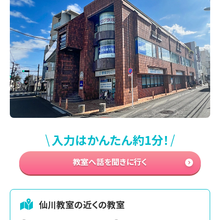
\
/
入力はかんたん約1分！
教室へ話を聞きに行く
仙川
教室の近くの教室