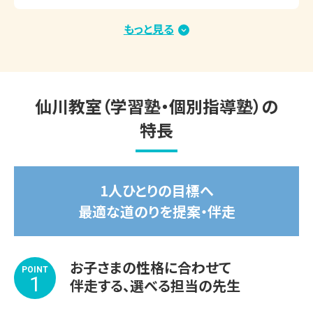
◆◇夏期講習　好評受付中！◇◆　

もっと見る
2026.01.15
▽夏期講習期間

＼速報／2026年度大学入試 合格実績（総合型選
2026年7月14日(火)～8月31日(月)

抜・学校推薦型選抜・内部進学）
受講する教科や学習内容、スケジュールもお子さま専用で
仙川教室（学習塾・個別指導塾）の
す。

特長
苦手な1教科から受講OK！

涼しくて集中できる学習環境を整えてお待ちしております。

1人ひとりの目標へ
※期間途中からのスタートも可能です。

最適な道のりを提案・伴走
※講習会のみお申し込みいただいた場合、通常のサービス
内容と一部異なります。詳しくはお問い合わせください。

お子さまの性格に合わせて
POINT
◆◇◆◇◆◇◆◇◆◇◆◇◆◇◆

1
伴走する、選べる担当の先生