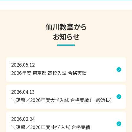
気軽にお問い合わせください。

東京個別指導学院 仙川教室は、お子さまにピッタリの学習
仙川教室から
方法で、効率よくこの夏の成果を実感できる個別指導塾で
す。

お知らせ
◎1人ひとりにピッタリの学習計画

◎相性のよい担当講師が、隣できめ細かく指導

2026.05.12
◎お子さまに合わせて調整できるスケジュール

2026年度 東京都 高校入試 合格実績
無料の学習相談会・受験相談会だけでなく、無料体験授業や
教室見学も承っております。

2026.04.13
ぜひ、仙川教室まで足を運んでいただき、学習環境などをお
＼速報／2026年度大学入試 合格実績（一般選抜）
確かめください！

2026.02.24
＼速報／2026年度 中学入試 合格実績