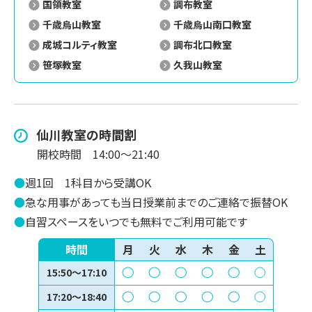
国領教室
調布教室
千歳烏山教室
千歳烏山南口教室
成城コルティ教室
調布北口教室
笹塚教室
久我山教室
仙川
教室の時間割
開校時間
14:00～21:40
●
週1回
1科目から受講OK
●
急な用事があっても当日授業前までのご連絡で振替OK
●
自習スペースをいつでも無料でご利用可能です
時間
月
火
水
木
金
土
15:50～17:10
17:20～18:40