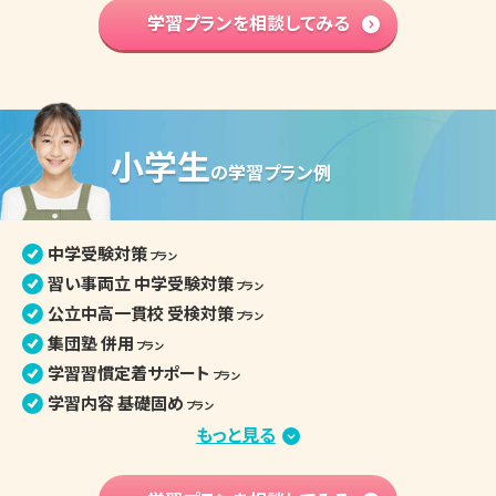
学習内容 基礎固め
学習プランを相談してみる
プラン
英語資格検定対策
プラン
中学入学準備
プラン
高校学習先取り
プラン
小学生
中学生の個別指導詳細
の
学習プラン例
中学受験対策
プラン
習い事両立 中学受験対策
プラン
公立中高一貫校 受検対策
プラン
集団塾 併用
プラン
学習習慣定着サポート
プラン
学習内容 基礎固め
プラン
苦手克服 習い事両立
もっと見る
プラン
算数文章題克服
プラン
中学先取り学習
プラン