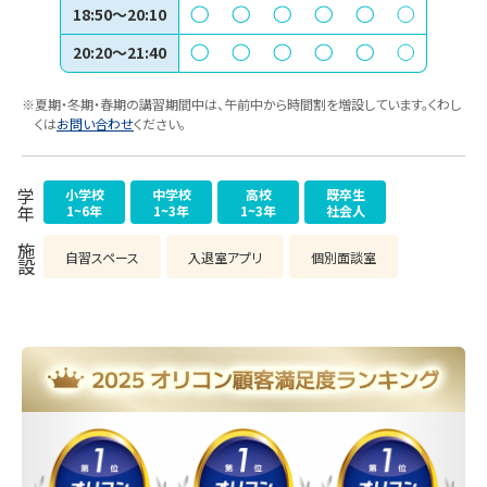
18:50～20:10
20:20～21:40
※夏期・冬期・春期の講習期間中は、午前中から時間割を増設しています。くわし
くは
お問い合わせ
ください。
小学校
中学校
高校
既卒生
学年
1~6年
1~3年
1~3年
社会人
施設
自習スペース
入退室アプリ
個別面談室