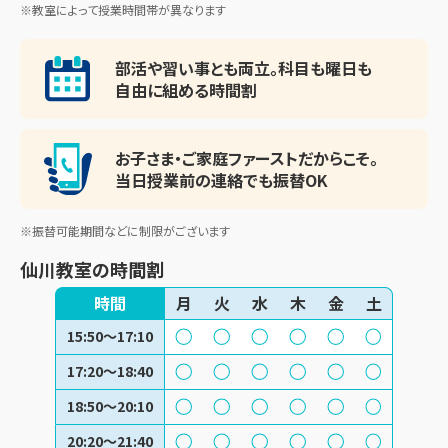
※教室によって授業時間帯が異なります
部活や習い事とも両立。
科目も曜日も
自由に組める時間割
お子さま・ご家庭ファースト
だからこそ。
当日授業前の連絡でも振替OK
※振替可能期間などに制限がございます
仙川教室
の時間割
時間
月
火
水
木
金
土
15:50～17:10
17:20～18:40
18:50～20:10
20:20～21:40