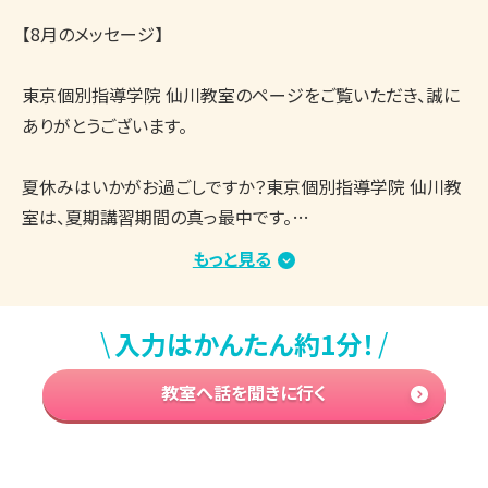
【8月のメッセージ】

東京個別指導学院 仙川教室のページをご覧いただき、誠に
ありがとうございます。

夏休みはいかがお過ごしですか？東京個別指導学院 仙川教
室は、夏期講習期間の真っ最中です。

教室内は涼しく、集中して学習できる環境を整えており、生
もっと見る
徒さんたちはしっかりと授業や自習に取り組んでいます。

まとまった学習時間を確保しやすい時期ですので、志望校合
\
/
入力はかんたん約1分！
格・成績アップに向けてがんばっている方が多くいらっしゃる
と思います。

教室へ話を聞きに行く
もし、学習を進める中で「今の勉強方法でいいのかな？」「取
り組む内容は合っている？」「もっと効率のいい勉強方法はな
い？」などのお悩み・ご不安がございましたら、ぜひ東京個別