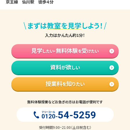
京王線　仙川駅　徒歩４分
\
/
まずは
教室を見学
しよう！
入力はかんたん約1分！
見学
無料体験
受
したい・
を
けたい
資料
欲
が
しい
授業料
知
を
りたい
無料体験授業などお急ぎの方はお電話が便利です
54-5259
フリーコール
0120-
受付時間9:00~21:00（土日祝含む）