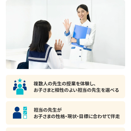
【2025年度　指導実績】

・高等学校

自習席は全21席あります！好きな時に好きな時間
公立神代高等学校、公立芦花高等学校、公立調布南高等学
だけ使うことができます！
校、公立三鷹中等教育学校、私立大成高等学校、私立桐朋女
子高等学校、私立日本大学櫻丘高等学校（他、同大学系列
校）・・・

・中学校

調布市立第四・六・八中学校、調布市立神代中学校、三鷹市
複数人の先生の授業を体験し、
お子さまと相性のよい
担当の先生を選べる
立第五中学校、世田谷区立上祖師谷中学校、私立晃華学園
中学校、私立日本工業大学駒場中学校、私立桐朋女子中学
校、私立佼成学園中学校・・・

担当の先生が
お子さまの性格・現状・目標に
合わせて伴走
・小学校
