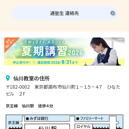
通塾生 連絡先
仙川
教室の住所
〒
182-0002
東京都調布市
仙川町
１－１５－４７
ひなた
ビル ２Ｆ
京王線　仙川駅　徒歩４分