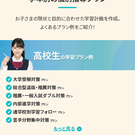
お子さまの現状と目的に合わせた
学習計画を作成。
よくあるプラン例をご紹介！
高校生
の
学習プラン例
大学受験対策
プラン
総合型選抜・推薦対策
プラン
推薦・一般入試ダブル対策
プラン
内部進学対策
プラン
通学校別学習フォロー
プラン
苦手分野集中対策
プラン
定期テスト・評定対策
もっと見る
プラン