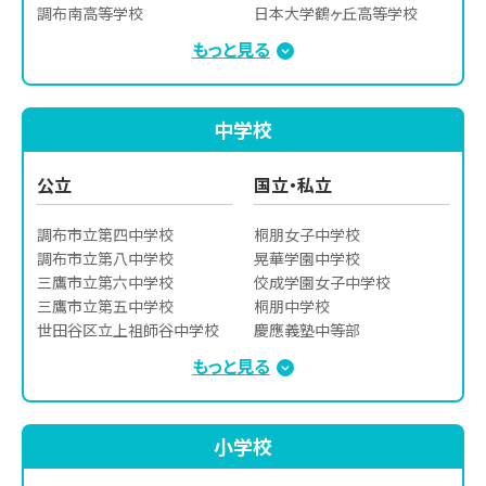
調布南高等学校

日本大学鶴ヶ丘高等学校

芦花高等学校

日本大学櫻丘高等学校

もっと見る
杉並高等学校

日本大学第三高等学校

府中東高等学校

多摩大学附属聖ヶ丘高等学校

永山高等学校

ドルトン東京学園高等部

中学校
三鷹中等教育学校
慶應義塾高等学校

国際基督教大学高等学校

サレジオ工業高等専門学校

公立
国立・私立
東洋大学京北高等学校

明治大学付属明治高等学校

調布市立第四中学校

桐朋女子中学校

成城学園高等学校

調布市立第八中学校

晃華学園中学校

駒沢学園女子高等学校

三鷹市立第六中学校

佼成学園女子中学校

目黒日本大学高等学校
三鷹市立第五中学校

桐朋中学校

世田谷区立上祖師谷中学校

慶應義塾中等部

世田谷区立千歳中学校

明星中学校

もっと見る
三鷹中等教育学校

成城中学校

狛江市立狛江第一中学校

成城学園中学校

狛江市立狛江第四中学校
日本工業大学駒場中学校

小学校
開智日本橋学園中学校