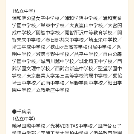
（私立中学）

浦和明の星女子中学校／浦和学院中学校／浦和実業
学園中学校／栄東中学校／大妻嵐山中学校／大宮開
成中学校／開智中学校／開智所沢中等教育学校／開
智未来中学校／春日部共栄中学校／埼玉栄中学校／
埼玉平成中学校／狭山ヶ丘高等学校付属中学校／秀
明中学校／淑徳与野中学校／昌平中学校／自由の森
学園中学校／城西川越中学校／城北埼玉中学校／西
武学園文理中学校／西武台新座中学校／聖望学園中
学校／東京農業大学第三高等学校附属中学校／獨協
埼玉中学校／武南中学校／星野学園中学校／細田学
園中学校／立教新座中学校

●千葉県

（私立中学）

暁星国際中学校／光英VERITAS中学校／国府台女子
学院中学部／芝浦工業大学柏中学校／渋谷教育学園