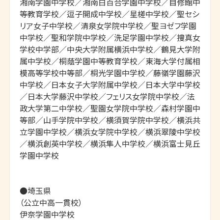
湘南学園中学校／湘南白百合学園中学校／自修館中
等教育学校／逗子開成中学校／星槎中学校／聖セシ
リア女子中学校／清泉女学院中学校／聖ヨゼフ学園
中学校／聖和学院中学校／洗足学園中学校／捜真女
学校中学部／中央大学附属横浜中学校／鶴見大学附
属中学校／桐蔭学園中等教育学校／東海大学付属相
模高等学校中等部／桐光学園中学校／藤嶺学園藤沢
中学校／日本女子大学附属中学校／日本大学中学校
／日本大学藤沢中学校／フェリス女学院中学校／法
政大学第二中学校／聖園女学院中学校／森村学園中
等部／山手学院中学校／横須賀学院中学校／横浜共
立学園中学校／横浜女学院中学校／横浜翠陵中学校
／横浜創英中学校／横浜隼人中学校／横浜富士見丘
学園中学校

●埼玉県

（公立中高一貫校）

伊奈学園中学校
