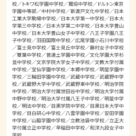
校／トキワ松学園中学校／獨協中学校／ドルトン東京
学園中等部／中村中学校／新渡戸文化中学校／日本
工業大学駒場中学校／日本大学第一中学校／日本大
学第三中学校／日本大学第二中学校／日本大学豊山
中学校／日本大学豊山女子中学校／八王子学園八王
子中学校／羽田国際中学校／広尾学園小石川中学校
／富士見中学校／富士見丘中学校／藤村女子中学校
／雙葉中学校／普連土学園中学校／文化学園大学杉
並中学校／文京学院大学女子中学校／文教大学付属
中学校／宝仙学園中学校／本郷中学校／明星学園中
学校／三輪田学園中学校／武蔵中学校／武蔵野中学
校／武蔵野大学中学校／武蔵野東中学校／明治学院
中学校／明治大学付属世田谷中学校／明治大学付属
中野中学校／明治大学付属八王子中学校／明星中学
校／明法中学校／目黒学院中学校／目黒日本大学中
学校／目白研心中学校／八雲学園中学校／安田学園
中学校／山脇学園中学校／立教池袋中学校／立正大
学付属立正中学校／早稲田中学校／和洋九段女子中
学校
