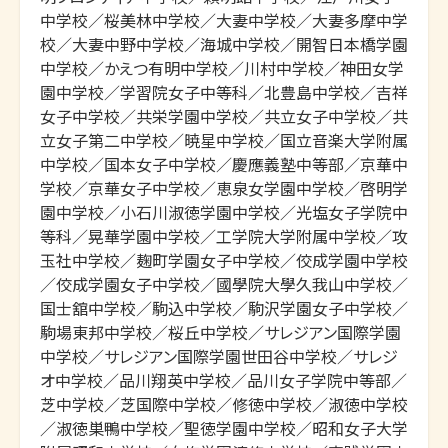
中学校／桜美林中学校／大妻中学校／大妻多摩中学
校／大妻中野中学校／海城中学校／開智日本橋学園
中学校／かえつ有明中学校／川村中学校／神田女学
園中学校／学習院女子中等科／北豊島中学校／吉祥
女子中学校／共栄学園中学校／共立女子中学校／共
立女子第二中学校／暁星中学校／国立音楽大学附属
中学校／国本女子中学校／慶應義塾中等部／京華中
学校／京華女子中学校／恵泉女学園中学校／啓明学
園中学校／小石川淑徳学園中学校／光塩女子学院中
等科／晃華学園中学校／工学院大学附属中学校／攻
玉社中学校／麹町学園女子中学校／佼成学園中学校
／佼成学園女子中学校／國學院大學久我山中学校／
国士舘中学校／駒込中学校／駒沢学園女子中学校／
駒場東邦中学校／桜丘中学校／サレジアン国際学園
中学校／サレジアン国際学園世田谷中学校／サレジ
オ中学校／品川翔英中学校／品川女子学院中等部／
芝中学校／芝国際中学校／修徳中学校／淑徳中学校
／淑徳巣鴨中学校／聖徳学園中学校／昭和女子大学