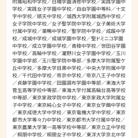
附属昭和中学校／白梅学園清修中学校／実践学園中
学校／実践女子学園中学校／自由学園中等科／十文
字中学校／順天中学校／城西大学附属城西中学校／
女子学院中学校／女子聖学院中学校／女子美術大学
付属中学校／巣鴨中学校／聖学院中学校／成蹊中学
校／成城中学校／成城学園中学校／聖ドミニコ学園
中学校／成立学園中学校／青稜中学校／世田谷学園
中学校／高輪中学校／瀧野川女子学園中学校／玉川
学園中学部／玉川聖学院中等部／多摩大学附属聖ケ
丘中学校／多摩大学目黒中学校／中央大学附属中学
校／千代田中学校／帝京中学校／帝京八王子中学校
／貞静学園中学校／田園調布学園中等部／東海大学
菅生高等学校中等部／東海大学付属高輪台高等学校
中等部／東京家政学院中学校／東京家政大学附属女
子中学校／東京純心女子中学校／東京女学館中学校
／東京成徳大学中学校／東京電機大学中学校／東京
都市大学等々力中学校／東京都市大学付属中学校／
東京農業大学第一高等学校中等部／東京立正中学校
／桐朋中学校／桐朋女子中学校／東洋大学京北中学