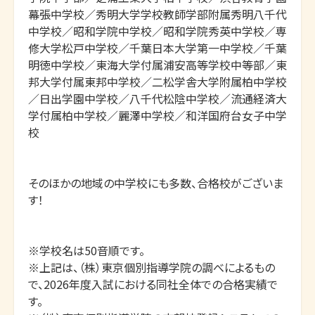
幕張中学校／秀明大学学校教師学部附属秀明八千代
中学校／昭和学院中学校／昭和学院秀英中学校／専
修大学松戸中学校／千葉日本大学第一中学校／千葉
明徳中学校／東海大学付属浦安高等学校中等部／東
邦大学付属東邦中学校／二松学舎大学附属柏中学校
／日出学園中学校／八千代松陰中学校／流通経済大
学付属柏中学校／麗澤中学校／和洋国府台女子中学
校

そのほかの地域の中学校にも多数、合格校がございま
す！

※学校名は50音順です。

※上記は、（株）東京個別指導学院の調べによるもの
で、2026年度入試における同社全体での合格実績で
す。
