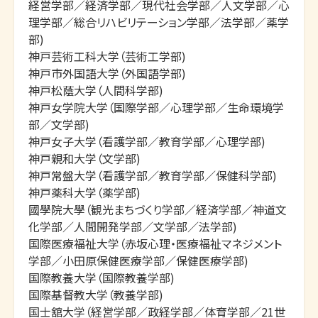
経営学部／経済学部／現代社会学部／人文学部／心
理学部／総合リハビリテーション学部／法学部／薬学
部)

神戸芸術工科大学（芸術工学部)

神戸市外国語大学（外国語学部)

神戸松蔭大学（人間科学部)

神戸女学院大学（国際学部／心理学部／生命環境学
部／文学部)

神戸女子大学（看護学部／教育学部／心理学部)

神戸親和大学（文学部)

神戸常盤大学（看護学部／教育学部／保健科学部)

神戸薬科大学（薬学部)

國學院大學（観光まちづくり学部／経済学部／神道文
化学部／人間開発学部／文学部／法学部)

国際医療福祉大学（赤坂心理・医療福祉マネジメント
学部／小田原保健医療学部／保健医療学部)

国際教養大学（国際教養学部)

国際基督教大学（教養学部)

国士舘大学（経営学部／政経学部／体育学部／21世