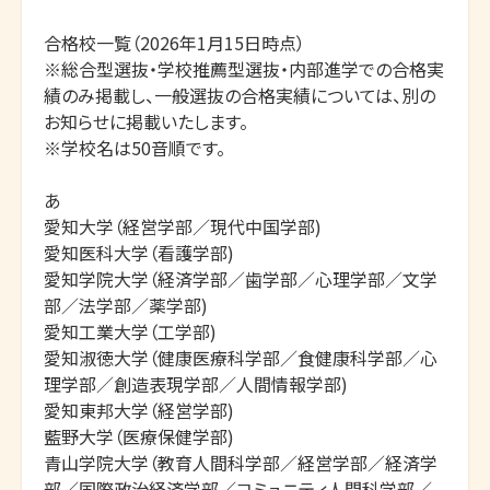
合格校一覧（2026年1月15日時点）

※総合型選抜・学校推薦型選抜・内部進学での合格実
績のみ掲載し、一般選抜の合格実績については、別の
お知らせに掲載いたします。

※学校名は50音順です。

あ

愛知大学（経営学部／現代中国学部)

愛知医科大学（看護学部)

愛知学院大学（経済学部／歯学部／心理学部／文学
部／法学部／薬学部)

愛知工業大学（工学部)

愛知淑徳大学（健康医療科学部／食健康科学部／心
理学部／創造表現学部／人間情報学部)

愛知東邦大学（経営学部)

藍野大学（医療保健学部)

青山学院大学（教育人間科学部／経営学部／経済学
部／国際政治経済学部／コミュニティ人間科学部／