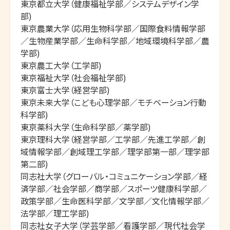
東京都立大学（健康福祉学部／システムデザイン学
部)

東京農業大学（応用生物科学部／国際食料情報学部
／生物産業学部／生命科学部／地域環境科学部／農
学部)

東京農工大学（工学部)

東京福祉大学（社会福祉学部)

東京富士大学（経営学部)

東京未来大学（こども心理学部／モチベーション行動
科学部)

東京薬科大学（生命科学部／薬学部)

東京理科大学（経営学部／工学部／先進工学部／創
域情報学部／創域理工学部／理学部第一部／理学部
第二部)

同志社大学（グローバル・コミュニケーション学部／経
済学部／社会学部／商学部／スポーツ健康科学部／
政策学部／生命医科学部／文学部／文化情報学部／
法学部／理工学部)

同志社女子大学（学芸学部／看護学部／現代社会学