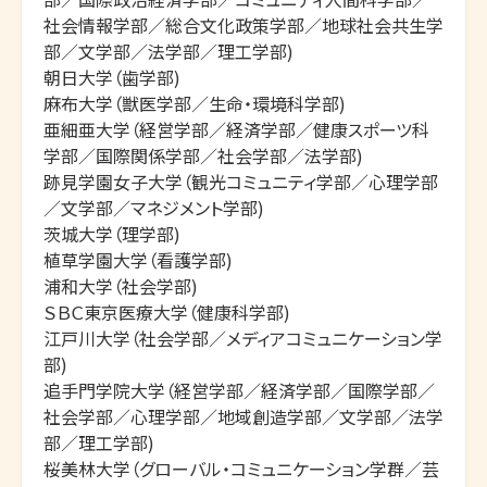
社会情報学部／総合文化政策学部／地球社会共生学
部／文学部／法学部／理工学部)

朝日大学（歯学部)

麻布大学（獣医学部／生命・環境科学部)

亜細亜大学（経営学部／経済学部／健康スポーツ科
学部／国際関係学部／社会学部／法学部)

跡見学園女子大学（観光コミュニティ学部／心理学部
／文学部／マネジメント学部)

茨城大学（理学部)

植草学園大学（看護学部)

浦和大学（社会学部)

ＳＢＣ東京医療大学（健康科学部)

江戸川大学（社会学部／メディアコミュニケーション学
部)

追手門学院大学（経営学部／経済学部／国際学部／
社会学部／心理学部／地域創造学部／文学部／法学
部／理工学部)

桜美林大学（グローバル・コミュニケーション学群／芸