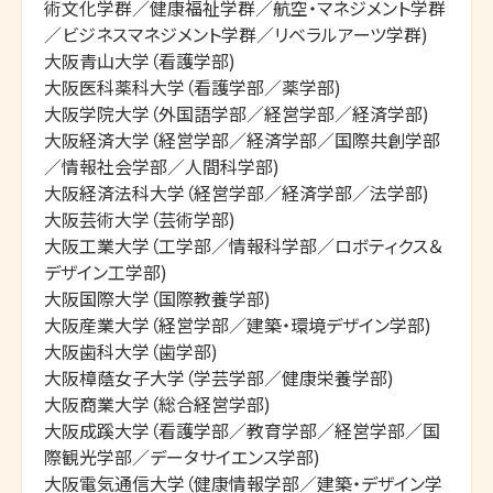
術文化学群／健康福祉学群／航空・マネジメント学群
／ビジネスマネジメント学群／リベラルアーツ学群)

大阪青山大学（看護学部)

大阪医科薬科大学（看護学部／薬学部)

大阪学院大学（外国語学部／経営学部／経済学部)

大阪経済大学（経営学部／経済学部／国際共創学部
／情報社会学部／人間科学部)

大阪経済法科大学（経営学部／経済学部／法学部)

大阪芸術大学（芸術学部)

大阪工業大学（工学部／情報科学部／ロボティクス＆
デザイン工学部)

大阪国際大学（国際教養学部)

大阪産業大学（経営学部／建築・環境デザイン学部)

大阪歯科大学（歯学部)

大阪樟蔭女子大学（学芸学部／健康栄養学部)

大阪商業大学（総合経営学部)

大阪成蹊大学（看護学部／教育学部／経営学部／国
際観光学部／データサイエンス学部)

大阪電気通信大学（健康情報学部／建築・デザイン学