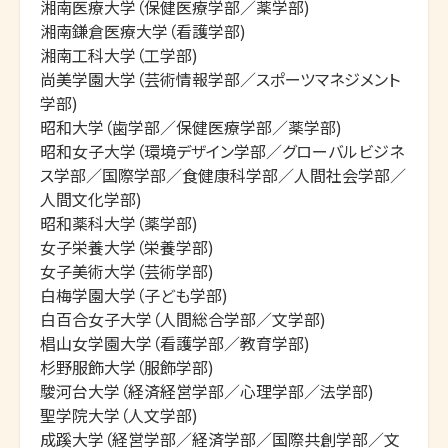
湘南医療大学（保健医療学部／薬学部)

湘南鎌倉医療大学（看護学部)

湘南工科大学（工学部)

尚美学園大学（芸術情報学部／スポーツマネジメント
学部)

昭和大学（歯学部／保健医療学部／薬学部)

昭和女子大学（環境デザイン学部／グローバルビジネ
ス学部／国際学部／食健康科学部／人間社会学部／
人間文化学部)

昭和薬科大学（薬学部)

女子栄養大学（栄養学部)

女子美術大学（芸術学部)

白梅学園大学（子ども学部)

白百合女子大学（人間総合学部／文学部)

椙山女学園大学（看護学部／教育学部)

杉野服飾大学（服飾学部)

駿河台大学（経済経営学部／心理学部／法学部)

聖学院大学（人文学部)

成蹊大学（経営学部／経済学部／国際共創学部／文