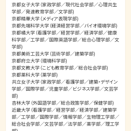
京都女子大学（家政学部／現代社会学部／心理共生
学部／発達教育学部／文学部)

京都精華大学（メディア表現学部)

京都先端科学大学（経済経営学部／バイオ環境学部)

京都橘大学（看護学部／経営学部／経済学部／健康
科学部／工学部／国際英語学部／総合心理学部／文
学部)

京都美術工芸大学（芸術学部／建築学部)

京都府立大学（環境科学部)

京都文教大学（こども教育学部／総合社会学部)

京都薬科大学（薬学部)

共立女子大学（家政学部／看護学部／建築・デザイン
学部／国際学部／児童学部／ビジネス学部／文芸学
部)

杏林大学（外国語学部／総合政策学部／保健学部)

近畿大学（看護学部／経営学部／経済学部／建築学
部／工学部／国際学部／情報学部／生物理工学部／
総合社会学部／文芸学部／法学部／薬学部／理工学
部)
