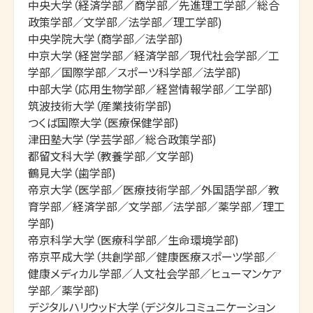
中央大学（経済学部／商学部／先進理工学部／総合
政策学部／文学部／法学部／理工学部)

中央学院大学（商学部／法学部)

中京大学（経営学部／経済学部／現代社会学部／工
学部／国際学部／スポーツ科学部／法学部)

中部大学（応用生物学部／経営情報学部／工学部)

筑波技術大学（産業技術学部)

つくば国際大学（医療保健学部)

津田塾大学（学芸学部／総合政策学部)

都留文科大学（教養学部／文学部)

鶴見大学（歯学部)

帝京大学（医学部／医療技術学部／外国語学部／教
育学部／経済学部／文学部／法学部／薬学部／理工
学部)

帝京科学大学（医療科学部／生命環境学部)

帝京平成大学（共創学部／健康医療スポーツ学部／
健康メディカル学部／人文社会学部／ヒューマンケア
学部／薬学部)

デジタルハリウッド大学（デジタルコミュニケーション