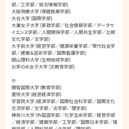
部／工学部／総合情報学部)

大阪物療大学（保健医療学部)

大谷大学（国際学部)

大妻女子大学（家政学部／社会情報学部／データサ
イエンス学部／人間関係学部／人間共生学部／比較
文化学部／文学部)

大手前大学（経営学部／健康栄養学部／現代社会学
部／建築＆芸術学部／国際看護学部)

岡山理科大学（生物地球学部)

お茶の水女子大学（文教育学部)

か

開智国際大学（教育学部)

嘉悦大学（経営経済学部)

学習院大学（経済学部／国際社会科学部／国際文化
交流学部／文学部／法学部／理学部)

神奈川大学（外国語学部／化学生命学部／経営学部
／経済学部／建築学部／工学部／国際日本学部／情
報学部／人間科学部／法学部／理学部)
