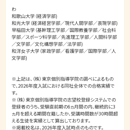
わ

和歌山大学（経済学部)

和光大学（経済経営学部／現代人間学部／表現学部)

早稲田大学（基幹理工学部／国際教養学部／社会科
学部／スポーツ科学部／先進理工学部／人間科学部
／文学部／文化構想学部／法学部)

和洋女子大学（家政学部／看護学部／国際学部／人
文学部)

※上記は、（株）東京個別指導学院の調べによるもの
で、2026年度入試における同社全体での合格実績で
す。

※（株）東京個別指導学院の志望校登録システムでの
登録者のうち、受験直前期の6ヵ月間の内、継続的に3
ヵ月を超える期間在籍したか、受講時間数が30時間超
える生徒を実績として算出しております。

※掲載校名は、2026年度入試時点のものです。
