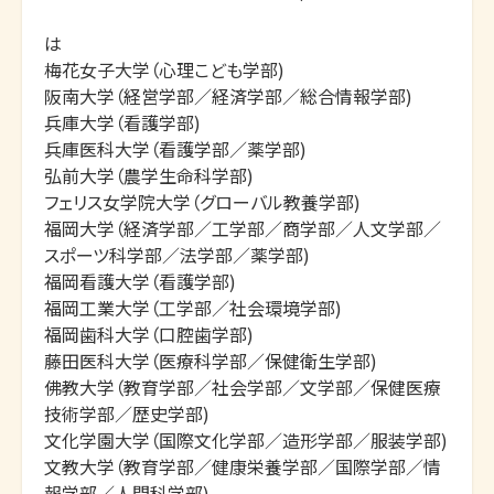
は

梅花女子大学（心理こども学部)

阪南大学（経営学部／経済学部／総合情報学部)

兵庫大学（看護学部)

兵庫医科大学（看護学部／薬学部)

弘前大学（農学生命科学部)

フェリス女学院大学（グローバル教養学部)

福岡大学（経済学部／工学部／商学部／人文学部／
スポーツ科学部／法学部／薬学部)

福岡看護大学（看護学部)

福岡工業大学（工学部／社会環境学部)

福岡歯科大学（口腔歯学部)

藤田医科大学（医療科学部／保健衛生学部)

佛教大学（教育学部／社会学部／文学部／保健医療
技術学部／歴史学部)

文化学園大学（国際文化学部／造形学部／服装学部)

文教大学（教育学部／健康栄養学部／国際学部／情
報学部／人間科学部)
