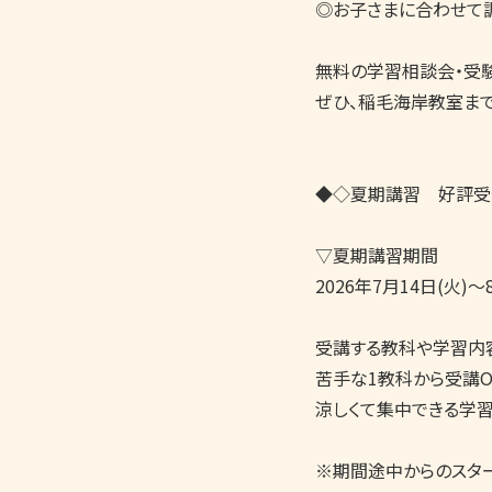
◎お子さまに合わせて調
無料の学習相談会・受験
ぜひ、稲毛海岸教室まで
◆◇夏期講習　好評受付
▽夏期講習期間

2026年7月14日(火)～8
受講する教科や学習内容
苦手な1教科から受講OK
涼しくて集中できる学習
※期間途中からのスター