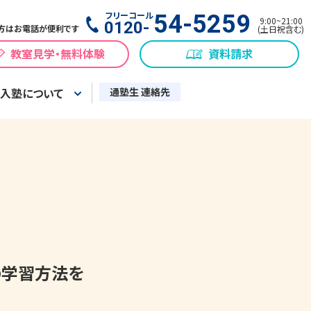
フリーコール
54-5259
9:00
~
21:00
0120-
方はお電話が便利です
(
土日祝含む
)
教室見学・無料体験
資料請求
入塾について
通塾生 連絡先
の学習方法を