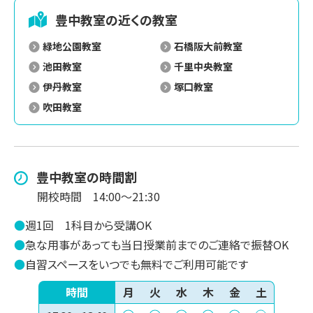
豊中
教室の近くの教室
緑地公園教室
石橋阪大前教室
池田教室
千里中央教室
伊丹教室
塚口教室
吹田教室
豊中
教室の時間割
開校時間
14:00～21:30
●
週1回
1科目から受講OK
●
急な用事があっても当日授業前までのご連絡で振替OK
●
自習スペースをいつでも無料でご利用可能です
時間
月
火
水
木
金
土