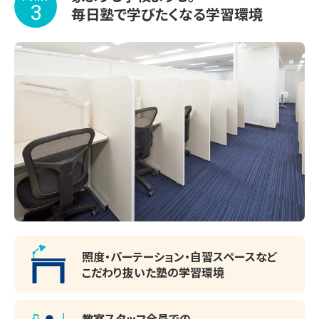
公立：豊中第五中・豊中第三中・豊中第四中・豊中第十一中・
3
毎日塾で学びたくなる学習環境
豊中第十三中・豊中第一中・豊中第十八中・豊中第二中・さ
くら学園中

私立：履正社中・梅花中・関西大倉中・金蘭千里中・箕面自由
学園中・アサンプション国際中・雲雀丘学園中・関西学院中・
関西第一中・関大中等部

【高校】

国立：大阪教育大学附属池田高校

公立：池田高校・豊中高校・箕面高校・千里高校・桜塚高校・
刀根山高校・三島高校・豊島高校・北千里高校・山田高校・千
里青雲高校

私立：雲雀丘学園高校・梅花高校・履正社高校・箕面自由学
照度・パーテーション・
自習スペースなど
園高校・アサンプション国際高校・金蘭千里高校・大阪女学
こだわり抜いた塾の学習環境
院高校・関西大倉高校・大商学園高校・武庫川女子大学附属
高校・常翔学園高校・関西大学北陽高校・帝塚山学院高校・
教室スタッフ全員での