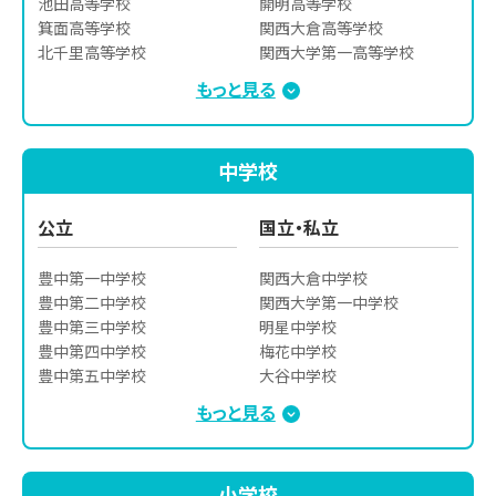
池田高等学校

開明高等学校

箕面高等学校

関西大倉高等学校

北千里高等学校

関西大学第一高等学校

桜塚高等学校

関西創価高等学校

もっと見る
刀根山高等学校

金蘭千里高等学校

千里青雲高等学校

清風高等学校

東淀川高等学校

アサンプション国際高等学校

中学校
摂津高等学校

大阪女学院高等学校

渋谷高等学校
宣真高等学校

大商学園高等学校

公立
国立・私立
同志社高等学校

履正社高等学校

豊中第一中学校

関西大倉中学校

箕面自由学園高等学校
豊中第二中学校

関西大学第一中学校

豊中第三中学校

明星中学校

豊中第四中学校

梅花中学校

豊中第五中学校

大谷中学校

豊中第十一中学校

仁川学院中学校

もっと見る
豊中第十三中学校

履正社学園豊中中学校

豊中第十五中学校

雲雀丘学園中学校

豊中第十七中学校

箕面自由学園中学校

小学校