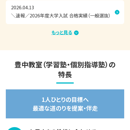
2026.04.13
上記のご相談内容は一例です。

＼速報／2026年度大学入試 合格実績（一般選抜）
現在の学習状況や志望校・目標をもとに、お子さまにピッタ
リ合った学習方法や学習内容のご提案をいたしますので、お
もっと見る
気軽にお問い合わせください。

2026.02.20
＼速報／2026年度 中学入試 合格実績
関西個別指導学院 豊中教室は、お子さまにピッタリの学習
方法で、効率よくこの夏の成果を実感できる個別指導塾で
2026.01.15
豊中教室（学習塾・個別指導塾）の
す。

＼速報／2026年度大学入試 合格実績（総合型選
特長
抜・学校推薦型選抜・内部進学）
◎1人ひとりにピッタリの学習計画

◎相性のよい担当講師が、隣できめ細かく指導

◎お子さまに合わせて調整できるスケジュール

1人ひとりの目標へ
最適な道のりを提案・伴走
無料の学習相談会・受験相談会だけでなく、無料体験授業や
教室見学も承っております。
