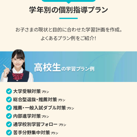
学年別の個別指導プラン
お子さまの現状と目的に合わせた
学習計画を作成。
よくあるプラン例をご紹介！
高校生
の
学習プラン例
大学受験対策
プラン
総合型選抜・推薦対策
プラン
推薦・一般入試ダブル対策
プラン
内部進学対策
プラン
通学校別学習フォロー
プラン
苦手分野集中対策
プラン