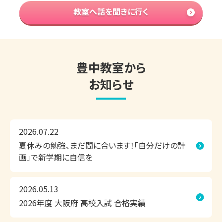
と思います。

教室へ話を聞きに行く
もし、学習を進める中で「今の勉強方法でいいのかな？」「取
り組む内容は合っている？」「もっと効率のいい勉強方法はな
い？」などのお悩み・ご不安がございましたら、ぜひ関西個別
指導学院 豊中教室の無料学習相談会をご活用ください。

豊中教室から
お知らせ
▼今の時期、よくいただくご相談内容

「部活を引退したので、高校受験に向けて本格的に勉強を始
めたい」

2026.07.22
「2学期の定期テストで高得点を取るために、夏休み中にしっ
夏休みの勉強、まだ間に合います！「自分だけの計
かり対策したい」

画」で新学期に自信を
「夏休み中に苦手克服したいけど、なかなか思うように勉強
が進んでない」　

2026.05.13
「志望校合格に向けて、今の勉強の進め方で大丈夫か不安。
2026年度 大阪府 高校入試 合格実績
相談したい」など
