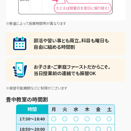
※教室によって授業時間帯が異なります
部活や習い事とも両立。
科目も曜日も
自由に組める時間割
お子さま・ご家庭ファースト
だからこそ。
当日授業前の連絡でも振替OK
※振替可能期間などに制限がございます
豊中教室
の時間割
時間
月
火
水
木
金
土
17:30〜18:40
18:50〜20:00