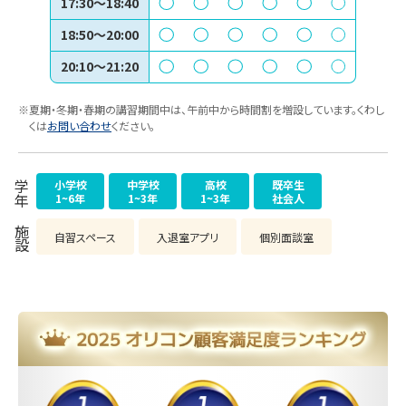
17:30〜18:40
18:50〜20:00
20:10〜21:20
※夏期・冬期・春期の講習期間中は、午前中から時間割を増設しています。くわし
くは
お問い合わせ
ください。
小学校
中学校
高校
既卒生
学年
1~6年
1~3年
1~3年
社会人
施設
自習スペース
入退室アプリ
個別面談室