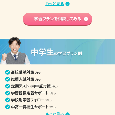
定期テスト・評定対策
もっと見る
プラン
小論文・面接対策
プラン
部活との両立
学習プランを相談してみる
プラン
学習内容 基礎固め
プラン
英語資格検定対策
プラン
高校入学準備
プラン
中学生
高校生の個別指導詳細
の
学習プラン例
高校受験対策
プラン
推薦入試対策
プラン
定期テスト・内申点対策
プラン
学習習慣定着サポート
プラン
学校別学習フォロー
プラン
中高一貫校生サポート
プラン
部活との両立
もっと見る
プラン