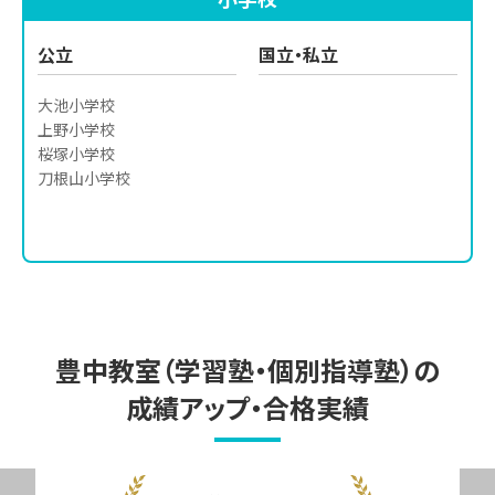
豊中第十八中学校
帝塚山中学校

大阪教育大学附属池田中学
校
公立
国立・私立
大池小学校

上野小学校

桜塚小学校

刀根山小学校
豊中教室（学習塾・個別指導塾）の
成績アップ・合格実績