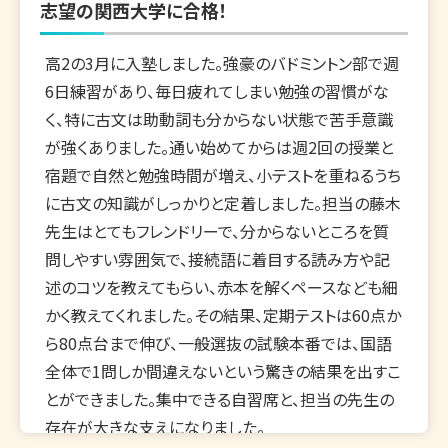
志望の関西大学に合格！
高2の3月に入塾しました。強豪のバドミントン部で週
6日練習があり、毎日疲れてしまい勉強の習慣がな
く、特に古文は助動詞も分からない状態で苦手意識
が強くありました。通い始めてからは週2回の授業と
宿題で自然と勉強時間が増え、小テストを重ねるうち
に古文の知識がしっかりと定着しました。担当の藤木
先生はとてもフレンドリーで、分からないところを質
問しやすい雰囲気で、接続語に着目する読み方や記
述のコツを教えてもらい、赤本を解くペースなども細
かく教えてくれました。その結果、定期テストは60点か
ら80点台まで伸び、一般選抜の試験本番では、国語
全体で1問しか間違えないという驚きの結果を出すこ
とができました。集中できる自習席と、担当の先生の
存在が大きな支えになりました。