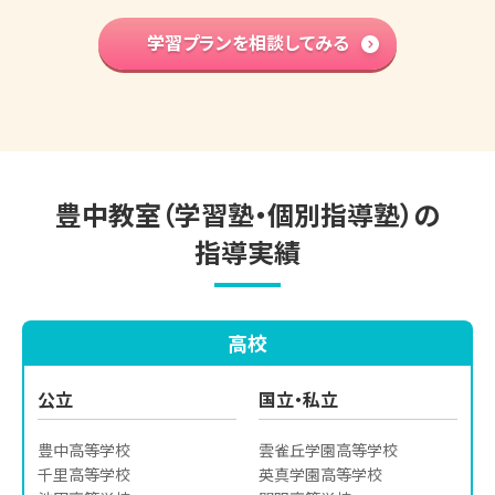
算数文章題克服
プラン
中学先取り学習
学習プランを相談してみる
プラン
英語検定対策
プラン
小学生の個別指導詳細
豊中教室（学習塾・個別指導塾）の
指導実績
高校
公立
国立・私立
豊中高等学校

雲雀丘学園高等学校

千里高等学校

英真学園高等学校
