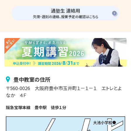
通塾生 連絡用
欠席・遅刻の連絡、授業予定の確認はこちら
豊中
教室の住所
〒
560-0026
大阪府豊中市
玉井町
１－１－１
エトレとよ
なか ４Ｆ
阪急宝塚本線　豊中駅　徒歩１分