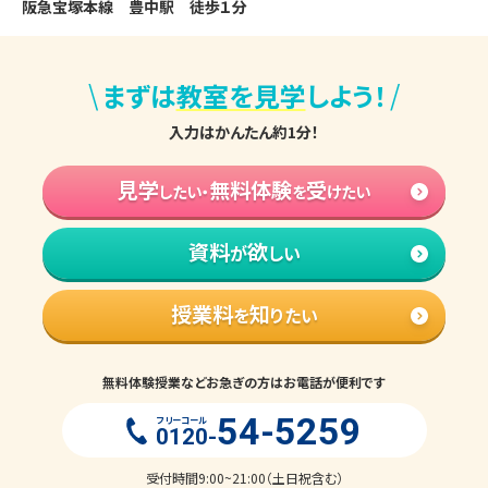
阪急宝塚本線　豊中駅　徒歩１分
\
/
まずは
教室を見学
しよう！
入力はかんたん約1分！
見学
無料体験
受
したい・
を
けたい
資料
欲
が
しい
授業料
知
を
りたい
無料体験授業などお急ぎの方はお電話が便利です
54-5259
フリーコール
0120-
受付時間9:00~21:00（土日祝含む）