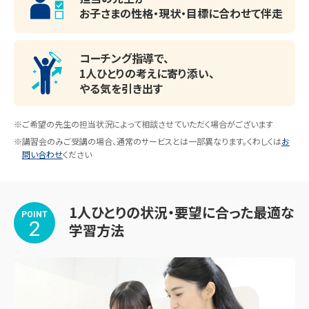
内容と一部異なります。詳しくはお問い合わせください。

お子さまの性格・現状・目標に
合わせて伴走
◆◇◆◇◆◇◆◇◆◇◆◇◆◇◆

コーチング指導で、
1人ひとりの考えに寄り添い、
パーソナルに区切られた自習席。集中しやすいと
やる気を引き出す
ご好評いただいています。
🌸合格実績はこちら🌸（2026年4月入学生）

【大学受験】

※ご希望の先生の担当状況によって相談させていただく場合がございます
和歌山県立医科大学(薬)・広島大学(生物生産)・関西大学
※講習会のみご受講の場合、通常のサービスとは一部異なります。くわしくは
お
（法・商・政策創造）、関西学院大学（経済・商・社会・総合政
問い合わせ
ください
策）、同志社大学（文・地域文化）、立命館大学（文・法・国際関
係）、上智大学(外国語)、京都産業大学(現代社会・文化)、近
1人ひとりの状況・要望に合った最適な
畿大学(総合社会・経営・国際・理工・農)、甲南大学(文・経
POINT
2
学習方法
済・経営・知能情報・フロンティアサイエンス)、龍谷大学(社
会)、京都外国語大学(外国語)、大阪工業大学(工・情報科
学)、大和大学(保健医療・政治経済・社会・情報・理工)、森ノ
宮医療大(医療技術・総合リハビリ)、摂南大学(現代社会・国