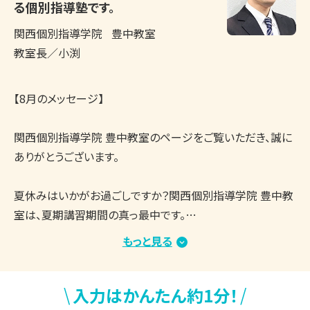
る個別指導塾です。
関西個別指導学院
豊中教室
教室長／小渕
【8月のメッセージ】

関西個別指導学院 豊中教室のページをご覧いただき、誠に
ありがとうございます。

夏休みはいかがお過ごしですか？関西個別指導学院 豊中教
室は、夏期講習期間の真っ最中です。

教室内は涼しく、集中して学習できる環境を整えており、生
もっと見る
徒さんたちはしっかりと授業や自習に取り組んでいます。

まとまった学習時間を確保しやすい時期ですので、志望校合
\
/
入力はかんたん約1分！
格・成績アップに向けてがんばっている方が多くいらっしゃる