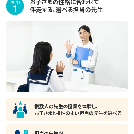
ぜひ、豊中教室まで足を運んでいただき、学習環境などをお
お子さまの性格に合わせて
POINT
1
伴走する、選べる担当の先生
確かめください！

◆◇夏期講習　好評受付中！◇◆　

▽夏期講習期間

2026年7月14日(火)～8月31日(月)

受講する教科や学習内容、スケジュールもお子さま専用で
す。

苦手な1教科から受講OK！

涼しくて集中できる学習環境を整えてお待ちしております。

複数人の先生の授業を体験し、
お子さまと相性のよい
担当の先生を選べる
※期間途中からのスタートも可能です。

※講習会のみお申し込みいただいた場合、通常のサービス
担当の先生が