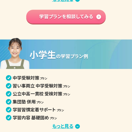
苦手分野集中対策
プラン
学習内容 基礎固め
学習プランを相談してみる
プラン
英語資格検定対策
プラン
中学入学準備
プラン
高校学習先取り
プラン
小学生
中学生の個別指導詳細
の
学習プラン例
中学受験対策
プラン
習い事両立 中学受験対策
プラン
公立中高一貫校 受検対策
プラン
集団塾 併用
プラン
学習習慣定着サポート
プラン
学習内容 基礎固め
プラン
苦手克服 習い事両立
もっと見る
プラン