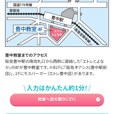
豊中
教室までのアクセス
阪急豊中駅の南改札口から西側に直結した「エトレとよな
か」の4Fが豊中教室です。※B1Fに「阪急オアシス(豊中駅前
店)」、２Fにモスバーガー（エトレ豊中店）があります。
\
/
入力はかんたん約1分！
教室へ話を聞きに行く