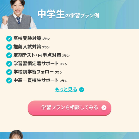
中学生
高校生の個別指導詳細
の
学習プラン例
高校受験対策
プラン
推薦入試対策
プラン
定期テスト・内申点対策
プラン
学習習慣定着サポート
プラン
学校別学習フォロー
プラン
中高一貫校生サポート
プラン
部活との両立
もっと見る
プラン
苦手分野集中対策
プラン
学習内容 基礎固め
学習プランを相談してみる
プラン
英語資格検定対策
プラン
中学入学準備
プラン
高校学習先取り
プラン