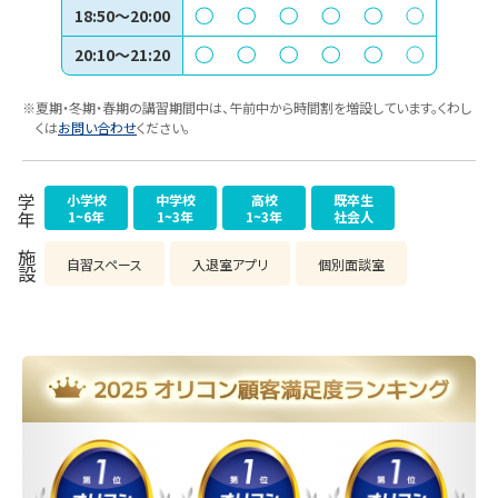
18:50〜20:00
20:10〜21:20
※夏期・冬期・春期の講習期間中は、午前中から時間割を増設しています。くわし
くは
お問い合わせ
ください。
小学校
中学校
高校
既卒生
学年
1~6年
1~3年
1~3年
社会人
施設
自習スペース
入退室アプリ
個別面談室