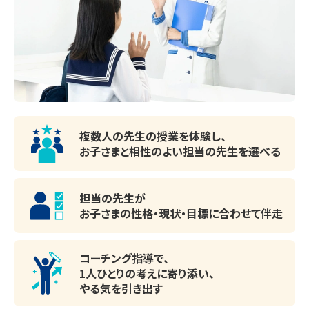
▽夏期講習期間

2026年7月14日(火)～8月31日(月)

受講する教科や学習内容、スケジュールもお子さま専用で
す。

苦手な1教科から受講OK！

涼しくて集中できる学習環境を整えてお待ちしております。

複数人の先生の授業を体験し、
お子さまと相性のよい
担当の先生を選べる
※期間途中からのスタートも可能です。

※講習会のみお申し込みいただいた場合、通常のサービス
担当の先生が
内容と一部異なります。詳しくはお問い合わせください。

お子さまの性格・現状・目標に
合わせて伴走
◆◇◆◇◆◇◆◇◆◇◆◇◆◇◆

コーチング指導で、
1人ひとりの考えに寄り添い、
やる気を引き出す
🌸合格実績はこちら🌸（2026年4月入学生）
