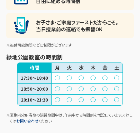
自由に組める時間割
お子さま・ご家庭ファースト
だからこそ。
当日授業前の連絡でも振替OK
※振替可能期間などに制限がございます
緑地公園教室
の時間割
時間
月
火
水
木
金
土
17:30〜18:40
18:50〜20:00
20:10〜21:20
※夏期・冬期・春期の講習期間中は、午前中から時間割を増設しています。くわし
くは
お問い合わせ
ください