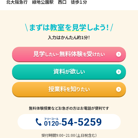
北大阪急行　緑地公園駅　西口　徒歩１分
\
/
まずは
教室を見学
しよう！
入力はかんたん約1分！
見学
無料体験
受
したい・
を
けたい
資料
欲
が
しい
授業料
知
を
りたい
無料体験授業などお急ぎの方はお電話が便利です
54-5259
フリーコール
0120-
受付時間9:00~21:00（土日祝含む）