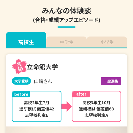
みんなの体験談
(合格・成績アップエピソード)
高校生
中学生
小学生
立命館大学
山﨑さん
大学受験
一般選抜
after
before
高校2年生7月

高校3年生10月

進研模試 偏差値42

進研模試 偏差値68

志望校判定E
志望校判定A