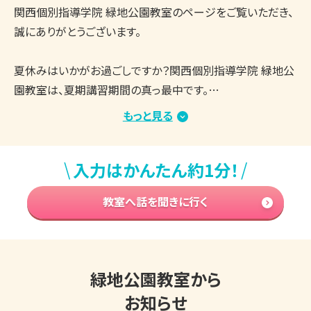
関西個別指導学院 緑地公園教室のページをご覧いただき、
誠にありがとうございます。

夏休みはいかがお過ごしですか？関西個別指導学院 緑地公
園教室は、夏期講習期間の真っ最中です。

教室内は涼しく、集中して学習できる環境を整えており、生
もっと見る
徒さんたちはしっかりと授業や自習に取り組んでいます。

まとまった学習時間を確保しやすい時期ですので、志望校合
\
/
入力はかんたん約1分！
格・成績アップに向けてがんばっている方が多くいらっしゃる
と思います。

教室へ話を聞きに行く
もし、学習を進める中で「今の勉強方法でいいのかな？」「取
り組む内容は合っている？」「もっと効率のいい勉強方法はな
い？」などのお悩み・ご不安がございましたら、ぜひ関西個別
指導学院 緑地公園教室の無料学習相談会をご活用くださ
緑地公園教室から
い。

お知らせ