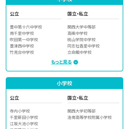
千里青雲高等学校

関西大学北陽高等学校

摂津高等学校

金光大阪高等学校

公立
国立・私立
豊島高等学校

帝塚山学院高等学校

園芸高等学校

アサンプション国際高等学校

豊中第十六中学校

関西大学中等部

東淀川高等学校
大阪高等学校

南千里中学校

高槻中学校

星翔高等学校
吹田第一中学校

桃山学院中学校

豊津西中学校

同志社香里中学校

竹見台中学校

立命館中学校

豊津中学校

履正社学園豊中中学校

もっと見る
豊中第十七中学校

梅花中学校

豊中第三中学校
アサンプション国際中学校
小学校
公立
国立・私立
寺内小学校

関西大学初等部

千里新田小学校

江坂大池小学校
