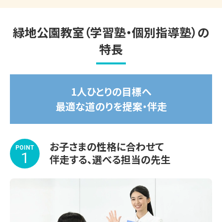
関西個別指導学院 緑地公園教室は、お子さまにピッタリの
学習方法で、効率よくこの夏の成果を実感できる個別指導塾
2026.02.20
緑地公園教室（学習塾・個別指導塾）の
です。

＼速報／2026年度 中学入試 合格実績
特長
◎1人ひとりにピッタリの学習計画

2026.01.15
◎相性のよい担当講師が、隣できめ細かく指導

＼速報／2026年度大学入試 合格実績（総合型選
1人ひとりの目標へ
◎お子さまに合わせて調整できるスケジュール

抜・学校推薦型選抜・内部進学）
最適な道のりを提案・伴走
無料の学習相談会・受験相談会だけでなく、無料体験授業や
2025.07.24
教室見学も承っております。

2025年度 ＼大阪府 高校入試 合格実績／
お子さまの性格に合わせて
ぜひ、緑地公園教室まで足を運んでいただき、学習環境など
POINT
1
伴走する、選べる担当の先生
をお確かめください！

◆◇夏期講習　好評受付中！◇◆　
