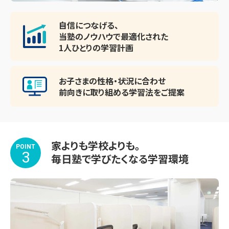
・大阪国際高等学校

・箕面自由学園高等学校

自信につなげる、
当塾のノウハウで最適化された
・アサンプション国際高等学校

1人ひとりの学習計画
・大阪高等学校

静かで集中しやすい自習スペース。
・大阪学院大学高等学校

・太成学院高等学校

お子さまの性格・状況に合わせ
前向きに取り組める
学習法をご提案
・関西学院高等部

・京都共栄学園高等学校

～公立高校～

・茨木高等学校

家よりも学校よりも。
POINT
・桜塚高等学校

3
毎日塾で学びたくなる学習環境
・豊島高等学校

・柴島高等学校

※上記以外でも、各学校の進度や教材に合わせて対応可能