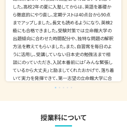
した。高校2年の夏に入塾してからは、英語を基礎か
ら徹底的にやり直し、定期テストは40点台から90点
までアップしました。長文も読めるようになり、英検2
級にも合格できました。受験対策では立命館大学の
出題傾向に合わせた時間配分や、独特な問題の解釈
方法を教えてもらいました。また、自習席を毎日のよ
うに活用し、受講していない日本史の勉強法まで相
談にのっていただき、入試本番前には「みんな緊張し
ているから大丈夫」と励ましてくれたおかげで、落ち着
いて実力を発揮できて、第一志望の立命館大学に合
格することができました。
先生からのコメント
先生からのコメントを見る
入塾当初は英語への苦手意識が強く、英単語や
授業料について
品詞の理解などにつまずいていました。そこで、