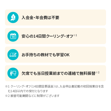
モチベーションを高めるため、好きな単元と苦
手な単元をセットで提示し、得意な部分で勢い
をつけてから苦手に取り組めるよう工夫しまし
入会金・年会費は不要
た。授業では、品詞単体の役割から文章全体の
構造へと段階的に理解を深めさせ、長文特有の
難しい表現には前後の文脈から意味を推測する
安心の14日間
クーリング・オフ
※1
力を養う指導を行いました。自習も進んでしてく
れたので、あまりやることをガチガチに決め過ぎ
お手持ちの教材でも
学習OK
ず、本人の意思を尊重しました。一方的な解説
は避け、生徒さん自身に訳や考えを声に出して
もらう双方向の対話を重視しました。
欠席でも当日授業前までの
連絡で無料振替
※2
※1 クーリング・オフ（14日間全額返金）は、
入会申込書記載の初回授業日を含
む
14日以内での受付となります
※2 振替可能期間などに制限がございます