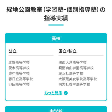
緑地公園教室（学習塾・個別指導塾）の
指導実績
高校
公立
国立・私立
北野高等学校

関西大倉高等学校

茨木高等学校

箕面自由学園高等学校

豊中高等学校

履正社高等学校

春日丘高等学校

大阪薫英女学院高等学校

池田高等学校

同志社香里高等学校

箕面高等学校

開明高等学校

もっと見る
北千里高等学校

大阪学院大学高等学校

山田高等学校

桃山学院高等学校

桜塚高等学校

追手門学院高等学校

中学校
刀根山高等学校

関西大学第一高等学校
