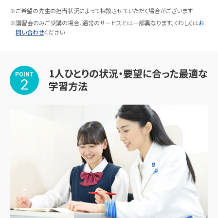
〇大学受験

※ご希望の先生の担当状況によって相談させていただく場合がございます
・関西大学　人間健康学部、商学部

※講習会のみご受講の場合、通常のサービスとは一部異なります。くわしくは
お
問い合わせ
ください
・日本大学　国際関係学部

・佛教大学　社会学部

・桃山学院大学　人間教育学部

1人ひとりの状況・要望に合った最適な
・京都産業大学　現代社会学部

POINT
2
学習方法
・藍野大学　看護学部

・武庫川女子大学　社会情報学部

・甲南女子大学　文学部

・大阪樟蔭女子大学　学芸学部

・大阪学院大学　国際学部

・藍野大学短期大学部　

〇高校受験

～私立高校～

・桃山学院高等学校
