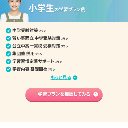
小学生
中学生の個別指導詳細
の
学習プラン例
中学受験対策
プラン
習い事両立 中学受験対策
プラン
公立中高一貫校 受検対策
プラン
集団塾 併用
プラン
学習習慣定着サポート
プラン
学習内容 基礎固め
プラン
苦手克服 習い事両立
もっと見る
プラン
算数文章題克服
プラン
中学先取り学習
学習プランを相談してみる
プラン
英語検定対策
プラン
小学生の個別指導詳細