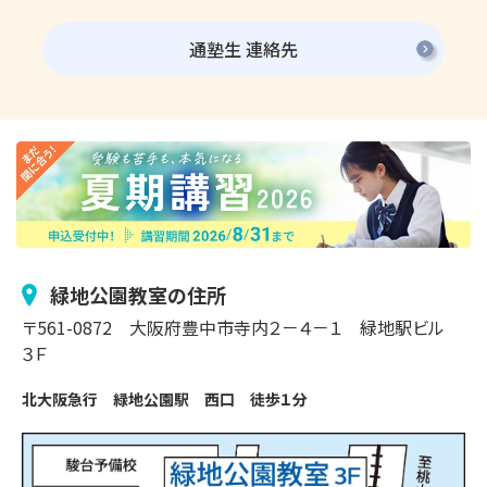
通塾生 連絡先
緑地公園
教室の住所
〒
561-0872
大阪府豊中市
寺内
２－４－１
緑地駅ビル
３Ｆ
北大阪急行　緑地公園駅　西口　徒歩１分