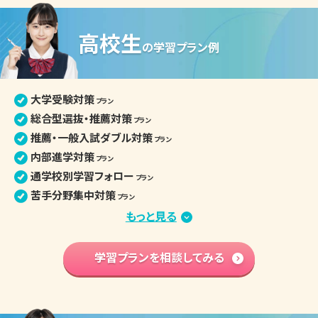
高校生
の
学習プラン例
大学受験対策
プラン
総合型選抜・推薦対策
プラン
推薦・一般入試ダブル対策
プラン
内部進学対策
プラン
通学校別学習フォロー
プラン
苦手分野集中対策
プラン
定期テスト・評定対策
もっと見る
プラン
小論文・面接対策
プラン
部活との両立
学習プランを相談してみる
プラン
学習内容 基礎固め
プラン
英語資格検定対策
プラン
高校入学準備
プラン