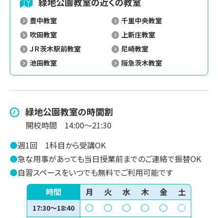
緑地公園
教室の近くの教室
豊中教室
千里中央教室
吹田教室
上新庄教室
ＪＲ茨木駅前教室
尼崎教室
池田教室
阪急茨木教室
緑地公園
教室の時間割
開校時間
14:00～21:30
●
週1回
1科目から受講OK
●
急な用事があっても当日授業前までのご連絡で振替OK
●
自習スペースをいつでも無料でご利用可能です
時間
月
火
水
木
金
土
17:30〜18:40