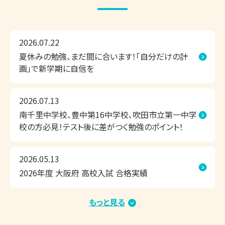
▼今の時期、よくいただくご相談内容

「部活を引退したので、高校受験に向けて本格的に勉強を始
2026.07.22
めたい」

夏休みの勉強、まだ間に合います！「自分だけの計
「2学期の定期テストで高得点を取るために、夏休み中にしっ
画」で新学期に自信を
かり対策したい」

「夏休み中に苦手克服したいけど、なかなか思うように勉強
2026.07.13
が進んでない」　

南千里中学校、豊中第16中学校、吹田市立第一中学
「志望校合格に向けて、今の勉強の進め方で大丈夫か不安。
校の方必見！テスト後に差がつく勉強のポイント！​
相談したい」など

2026.05.13
上記のご相談内容は一例です。

2026年度 大阪府 高校入試 合格実績
現在の学習状況や志望校・目標をもとに、お子さまにピッタ
リ合った学習方法や学習内容のご提案をいたしますので、お
もっと見る
2026.04.13
気軽にお問い合わせください。

＼速報／2026年度大学入試 合格実績（一般選抜）