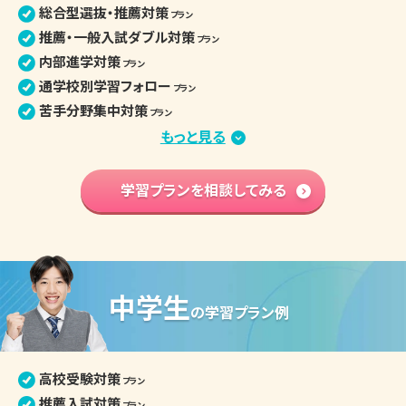
総合型選抜・推薦対策
プラン
推薦・一般入試ダブル対策
プラン
内部進学対策
プラン
通学校別学習フォロー
プラン
苦手分野集中対策
プラン
定期テスト・評定対策
もっと見る
プラン
小論文・面接対策
プラン
部活との両立
学習プランを相談してみる
プラン
学習内容 基礎固め
プラン
英語資格検定対策
プラン
高校入学準備
プラン
中学生
高校生の個別指導詳細
の
学習プラン例
高校受験対策
プラン
推薦入試対策
プラン