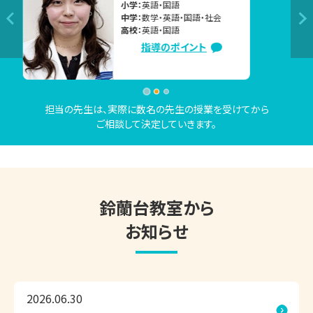
小学：
算数・英語・国語・理科
中学：
数学・英語・国語・理科
関西個別指導学院 鈴蘭台教室では、「勉強時間を増やすこ
高校：
数学・英語・国語・理科
と」だけでなく、「今のお子さまに必要な学習を、最適な順番
指導のポイント
で進めること」を大切にしています。

苦手単元の復習、2学期の予習、定期テスト対策、受験対策な
ど、優先すべき内容は一人ひとり異なります。そのため、現在
担当の先生は、実際に数名の先生の授業を受けてから
の学習状況や目標を確認し、お子さまに合わせた学習計画
ご相談して決定していきます。
をご提案しています。

◇◆ 関西個別指導学院 鈴蘭台教室の特長 ◆◇

① 講師1人に対して生徒2人までの個別指導

鈴蘭台教室から
理解度を確認しながら授業を進めるため、「わかったつもり」
お知らせ
を防ぎ、一人ひとりのペースに合わせて学習できます。

② 相性を大切にした担当講師制度

複数の講師の授業を受けていただき、お子さま・保護者さま
2026.06.30
のご希望も伺ったうえで担当講師を決定しています。
