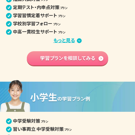
定期テスト・内申点対策
プラン
学習習慣定着サポート
プラン
学校別学習フォロー
プラン
中高一貫校生サポート
プラン
部活との両立
もっと見る
プラン
苦手分野集中対策
プラン
学習内容 基礎固め
学習プランを相談してみる
プラン
英語資格検定対策
プラン
中学入学準備
プラン
高校学習先取り
プラン
小学生
中学生の個別指導詳細
の
学習プラン例
中学受験対策
プラン
習い事両立 中学受験対策
プラン