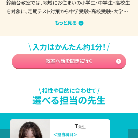
鈴蘭台教室では、地域にお住まいの小学生・中学生・高校生
を対象に、定期テスト対策から中学受験・高校受験・大学受
験まで、一人ひとりの目標や学習状況に合わせた個別指導
もっと見る
を行っています。

神戸市北区・鈴蘭台エリア周辺で塾をお探しの方から多くご
\
/
入力はかんたん約1分！
相談をいただいており、学校ごとの授業進度や定期テスト範
囲、受験制度に合わせて学習プランをご提案しています。

教室へ話を聞きに行く
8月は、夏休みの学習成果を2学期につなげる大切な時期で
す。

この時期は、

\ 相性や目的に合わせて /
選べる担当の先生
・夏休み中の勉強を計画通りに進めたい

・2学期の定期テストで成績アップを目指したい

・高校受験・大学受験に向けて今の勉強方法が不安

・部活動や習い事と両立できる個別指導塾を探している

H
先生
といったご相談が増えてきます。

＜担当科目＞