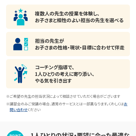
一部ご紹介いたします。みなさま、本当に合格おめでとうござ
います！

複数人の先生の授業を体験し、
お子さまと相性のよい
担当の先生を選べる
関西大学、関西学院大学、甲南大学、近畿大学、関西外国語
個別指導ブース。演習中も講師がいつも隣にい
大学、大阪工業大学、大和大学、神戸学院大学、須磨学園高
て、質問がしやすい環境です。
担当の先生が
校、神戸龍谷高校、神戸学院大学附属高校、育英高校、神戸
お子さまの性格・現状・目標に
合わせて伴走
野田高校、兵庫高校、夢野台高校、市立六甲アイランド高校、
芦屋高校、神戸鈴蘭台高校、神港橘高校、北神戸総合高校

コーチング指導で、
1人ひとりの考えに寄り添い、
やる気を引き出す
【過去の合格実績】

★大学

※ご希望の先生の担当状況によって相談させていただく場合がございます
関西学院大学 商学部・関西学院大学 文学部・関西学院大学 
※講習会のみご受講の場合、通常のサービスとは一部異なります。くわしくは
お
問い合わせ
ください
工学部・同志社女子大学 薬学部・甲南大学 知能情報学部・
大阪工業大学 情報科学部・東北工業大学 工学部・武庫川女
子大学 教育学部・武庫川女子大学 経営学部・創価大学 理
1人ひとりの状況・要望に合った最適な