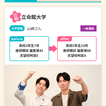
立命館大学
山﨑さん
大学受験
一般選抜
after
before
高校2年生7月

高校3年生10月

進研模試 偏差値42

進研模試 偏差値68

志望校判定E
志望校判定A