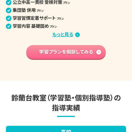
公立中高一貫校 受検対策
プラン
集団塾 併用
プラン
学習習慣定着サポート
プラン
学習内容 基礎固め
プラン
苦手克服 習い事両立
もっと見る
プラン
算数文章題克服
プラン
中学先取り学習
学習プランを相談してみる
プラン
英語検定対策
プラン
小学生の個別指導詳細
鈴蘭台教室（学習塾・個別指導塾）の
指導実績
高校