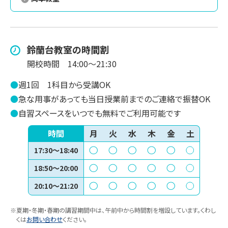
鈴蘭台
教室の時間割
開校時間
14:00～21:30
●
週1回
1科目から受講OK
●
急な用事があっても当日授業前までのご連絡で振替OK
●
自習スペースをいつでも無料でご利用可能です
時間
月
火
水
木
金
土
17:30〜18:40
18:50〜20:00
20:10〜21:20
※夏期・冬期・春期の講習期間中は、午前中から時間割を増設しています。くわし
くは
お問い合わせ
ください。