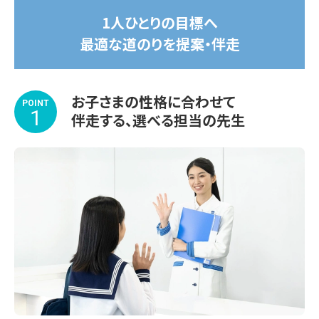
▽夏期講習期間

1人ひとりの目標へ
2026年7月14日(火)～8月31日(月)

最適な道のりを提案・伴走
受講する教科や学習内容、スケジュールもお子さま専用で
す。

お子さまの性格に合わせて
苦手な1教科から受講OK！

POINT
1
伴走する、選べる担当の先生
涼しくて集中できる学習環境を整えてお待ちしております。

※期間途中からのスタートも可能です。

※講習会のみお申し込みいただいた場合、通常のサービス
内容と一部異なります。詳しくはお問い合わせください。

◆◇◆◇◆◇◆◇◆◇◆◇◆◇◆

🌸鈴蘭台教室の合格実績🌸（2026年4月入学生）
