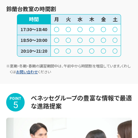
鈴蘭台教室
の時間割
時間
月
火
水
木
金
土
17:30〜18:40
18:50〜20:00
20:10〜21:20
※夏期・冬期・春期の講習期間中は、午前中から時間割を増設しています。くわし
くは
お問い合わせ
ください
ベネッセグループの豊富な情報で最適
POINT
5
な進路提案