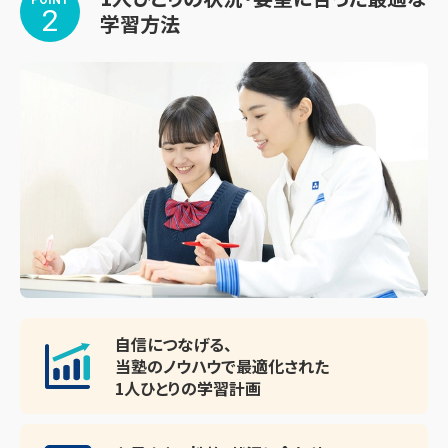
POINT
工学部・大阪産業大学 工学部・大阪産業大学 デザイン工学
2
学習方法
部・森ノ宮医療大学 医療技術学部・甲南女子大学 看護リハ
ビリテーション学部・岡山理科大学 生物地球学部・神戸女子
大学 文学部

★高校

・須磨学園高校・滝川高校・育英高校・神戸野田高校・長田高
校・兵庫高校・三田祥雲館高校・夢野台高校・神戸鈴蘭台高
校・市立六甲アイランド高校・神港橘高校

★中学

・親和中学校・関西創価中学校・武庫川女子中学校・神戸学
院大学附属中学校
自信につなげる、
当塾のノウハウで最適化された
1人ひとりの学習計画