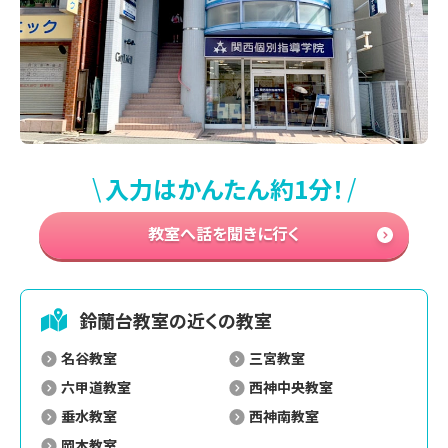
\
/
入力はかんたん約1分！
教室へ話を聞きに行く
鈴蘭台
教室の近くの教室
名谷教室
三宮教室
六甲道教室
西神中央教室
垂水教室
西神南教室
岡本教室