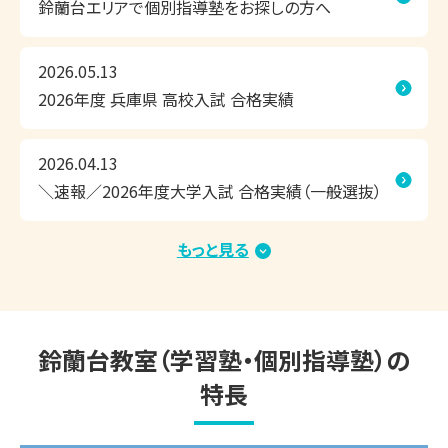
鈴蘭台エリアで個別指導塾をお探しの方へ
③ 一人ひとりに合わせた学習計画

授業だけでなく、家庭学習や自習の進め方までサポートし、
「何を勉強すればよいか」を明確にします。

2026.05.13
④ 定期的な面談で学習状況を共有

2026年度 兵庫県 高校入試 合格実績
年3回以上の面談を通じて、定期テストや模試の結果、進路
について保護者さまと共有し、学習計画を見直します。

2026.04.13
2学期は学校行事や定期テストが続き、苦手分野を復習する
＼速報／2026年度大学入試 合格実績（一般選抜）
時間を確保しにくくなります。だからこそ、夏休みの過ごし方
が2学期の成績や受験結果に大きく影響します。

もっと見る
2026.02.20
兵庫県で個別指導塾をご検討中の方、神戸市北区周辺で定
＼速報／2026年度 中学入試 合格実績
期テスト対策や受験対策ができる学習塾をお探しの方は、ぜ
ひ一度、関西個別指導学院 鈴蘭台教室へご相談ください。

2026.01.15
鈴蘭台教室（学習塾・個別指導塾）の
＼速報／2026年度大学入試 合格実績（総合型選
特長
抜・学校推薦型選抜・内部進学）
◆◇夏期講習　好評受付中！◇◆　
