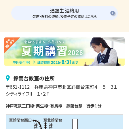
通塾生 連絡用
欠席・遅刻の連絡、授業予定の確認はこちら
鈴蘭台
教室の住所
〒
651-1112
兵庫県神戸市
北区鈴蘭台東町
４－５－３１
シティライフII １・２Ｆ
神戸電鉄三田線・粟生線・有馬線　鈴蘭台駅　徒歩１分