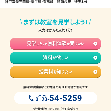
神戸電鉄三田線・粟生線・有馬線　鈴蘭台駅　徒歩１分
\
/
まずは
教室を見学
しよう！
入力はかんたん約1分！
見学
無料体験
受
したい・
を
けたい
資料
欲
が
しい
授業料
知
を
りたい
無料体験授業などお急ぎの方はお電話が便利です
54-5259
フリーコール
0120-
受付時間9:00~21:00（土日祝含む）