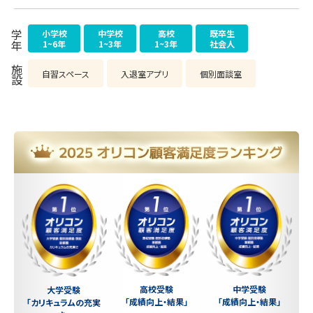
小学校
中学校
高校
既卒生
学年
1~6年
1~3年
1~3年
社会人
施設
自習スペース
入退室アプリ
個別面談室
中学受験
高校受験
大学受験
「成績向上・結果」
「成績向上・結果」
「カリキュラムの充実