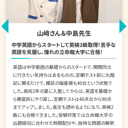
山﨑さん＆中島先生
中学英語からスタートして英検2級取得！苦手な
英語を克服し、憧れの立命館大学に合格！
英語は中学範囲の基礎からのスタートで、関関同立
に行きたい気持ちはあるものの、定期テスト前に丸暗
記に頼るだけで、模試の偏差値も40台という状態で
した。高校2年の夏に入塾してからは、英語を基礎か
ら徹底的にやり直し、定期テストは40点台から90点
までアップしました。長文も読めるようになり、英検2
級にも合格できました。受験対策では立命館大学の
出題傾向に合わせた時間配分や、独特な問題の解釈