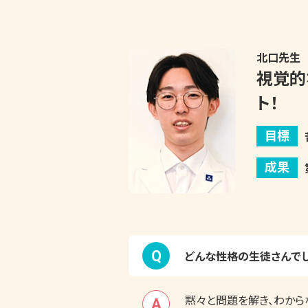
北口
先生
視覚的
ト！
目標
成果
Q
どんな性格の生徒さんでし
黙々と問題を解き、わから
A