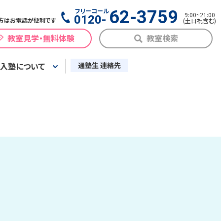
フリーコール
62-3759
9:00
~
21:00
0120-
方はお電話が便利です
(
土日祝含む
)
教室見学・無料体験
教室検索
入塾について
通塾生 連絡先