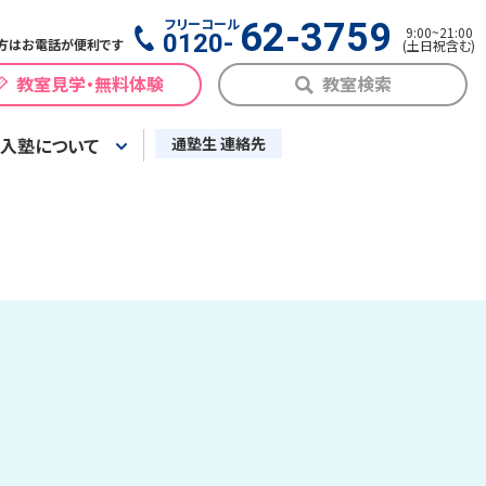
フリーコール
62-3759
9:00
~
21:00
0120-
方はお電話が便利です
(
土日祝含む
)
教室見学・無料体験
教室検索
入塾について
通塾生 連絡先