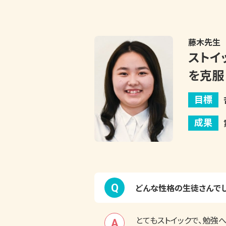
藤木
先生
ストイ
を克服
目標
成果
Q
どんな性格の生徒さんでし
とてもストイックで、勉強
A