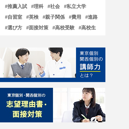
#推薦入試
#理科
#社会
#私立大学
#自習室
#英検
#親子関係
#費用
#進路
#選び方
#面接対策
#高校受験
#高校生