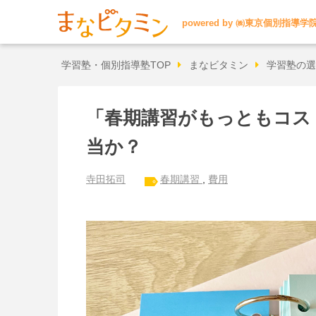
powered by
㈱東京個別指導学
学習塾・個別指導塾TOP
まなビタミン
学習塾の選
「春期講習がもっともコス
当か？
寺田拓司
春期講習
,
費用