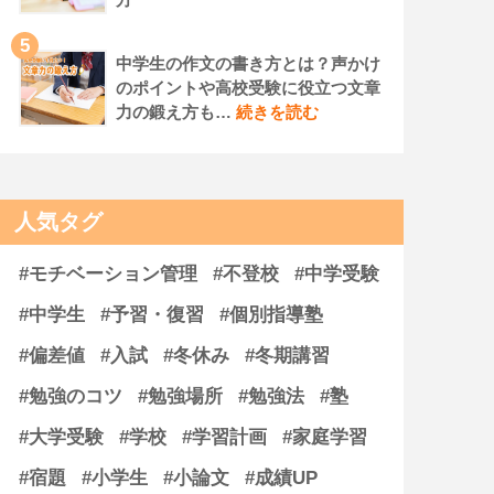
5
中学生の作文の書き方とは？声かけ
のポイントや高校受験に役立つ文章
力の鍛え方も…
続きを読む
人気タグ
#モチベーション管理
#不登校
#中学受験
#中学生
#予習・復習
#個別指導塾
#偏差値
#入試
#冬休み
#冬期講習
#勉強のコツ
#勉強場所
#勉強法
#塾
#大学受験
#学校
#学習計画
#家庭学習
#宿題
#小学生
#小論文
#成績UP