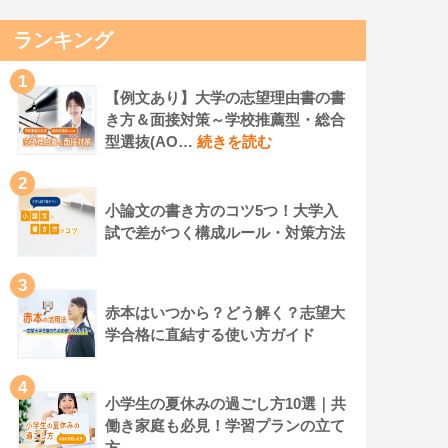
ランキング
1
【例文あり】大学の志望理由書の書
き方＆面接対策～学校推薦型・総合
型選抜(AO…
続きを読む
2
小論文の書き方のコツ5つ！大学入
試で差がつく構成ルール・対策方法
3
赤本はいつから？どう解く？志望大
学合格に直結する使い方ガイド
4
小学生の夏休みの過ごし方10選｜共
働き家庭も必見！学習プランの立て
方