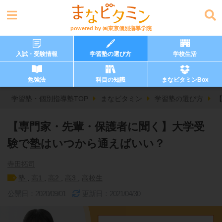
powered by
㈱東京個別指導学院
入試・受験情報
学習塾の選び方
学校生活
勉強法
科目の知識
まなビタミンBox
学習塾・個別指導塾TOP
まなビタミン
学習塾の選び方
【専門家・先輩・保護者に聞く】大学受
験で塾はいつから通えばいい？
寺田拓司
塾
,
高1
,
高2
,
高3
,
高校生
公開日：2020/09/01
更新日：2021/04/30