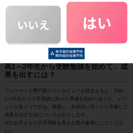
まなビタミン編集部：ありがとうございました。志望校に
ついて決まっていない場合には、まずはお子さまと話し合
うことがスタートになりそうですね。
高1～2年生から受験勉強を始めて、成
果を出すには？
アンケートや専門家のインタビューを踏まえると、高校
1~2年生から大学受験に向けた準備を始めたほうが、メリ
ットが多そうですね。最後に、具体的に早くから準備して
成果を出す方法についてお伝えします。
ぜひお子さまの大学受験を考える際の参考にしてくださ
い。