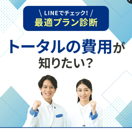
目標とする大学があるから受験に向けての学習内容や学習
スケジュールが決まってきます。途中で変わってもいいの
で、まず仮にでも志望校を決めてみるといいかもしれませ
んね。
まなビタミン編集部：志望校を決めるところから相談に乗
ってもらえるのは心強いですね。ただ、早く通えば通うほ
ど、費用がかかってしまいませんか？
寺田さん：昔は、5教科7科目全てで通われている方が多か
ったですが、最近では「単科」といって１~2科目だけで通
塾している人も増えてきています。苦手な部分を1～2科目
だけ通塾するということであれば、費用も抑えられると思
いますよ。また、先ほどご説明した通り、塾の役割は勉強
の内容を指導するだけではないのです。