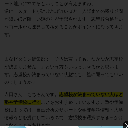
ート地点に立てるということが言えますね。
逆に、スタートが遅ければ遅いほど、入試までの残り期間
が短いほど険しい道のりが予想されます。志望校合格とい
うゴールから逆算して考えることがポイントになってきま
す。
まなビタミン編集部：「そうは言っても、なかなか志望校
が決まりません…」という方もいらっしゃるかと思いま
す。志望校が決まっていない状態でも、塾に通ってもいい
のでしょうか？
寺田さん：もちろんです。
志望校が決まっていない人ほど
塾や予備校に行く
ことをおすすめしていますよ。塾や予備
校によっては、自己分析のサポートや学部学科情報・大学
情報などを提供しているので、志望校を選択するきっかけ
になることもあります。