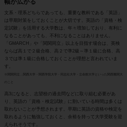
幅が広がる
文系・理系どちらであっても、重要な教科である「英語」
は早期対策をしておくことが大切です。英語の「資格・検
定試験」を活用する大学数は、年々増加しており、有利に
なることがあっても、不利になることはありません。
「GMARCH」や「関関同立」以上を目指す場合は、英検
ならば高１で２級合格、高２で準2級～準１級に合格、高
３では準１級に合格しておくことが理想と言われていま
す。
※関関同立…関西大学・関西学院大学・同志社大学・立命館大学といった関西難関大
のこと
高3になると、志望校の過去問などに取り組む必要があ
り、英語の「資格・検定試験」に割いている時間は多くは
取れないことが予想されます。早期に英語の資格や検定を
取れるように勉強しておくと、余裕を持って大学受験を迎
えられそうです。