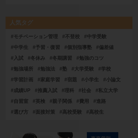
人気タグ
#モチベーション管理
#不登校
#中学受験
#中学生
#予習・復習
#個別指導塾
#偏差値
#入試
#冬休み
#冬期講習
#勉強のコツ
#勉強場所
#勉強法
#塾
#大学受験
#学校
#学習計画
#家庭学習
#宿題
#小学生
#小論文
#成績UP
#推薦入試
#理科
#社会
#私立大学
#自習室
#英検
#親子関係
#費用
#進路
#選び方
#面接対策
#高校受験
#高校生