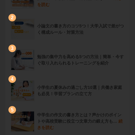
を読む
2
小論文の書き方のコツ5つ！大学入試で差がつ
く構成ルール・対策方法
3
勉強の集中力を高める5つの方法｜簡単・今す
ぐ取り入れられるトレーニングを紹介
4
小学生の夏休みの過ごし方10選｜共働き家庭
も必見！学習プランの立て方
5
中学生の作文の書き方とは？声かけのポイン
トや高校受験に役立つ文章力の鍛え方も…
続
きを読む