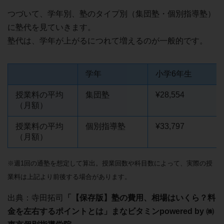
つづいて、学年別、塾のタイプ別（集団塾・個別指導塾）
に塾代を見ていきます。
塾代は、学年が上がるにつれて増えるのが一般的です。
学年
小学6年生
授業料の平均
集団塾
¥28,554
（月額）
授業料の平均
個別指導塾
¥33,797
（月額）
※週1回の通塾を想定して算出。授業回数や科目数によって、実際の授
業料は上記より前後する場合があります。
出典：寺田拓司
「【保存版】塾の費用、相場はいくら？料
金を左右するポイントとは」まなビタミンpowered by ㈱