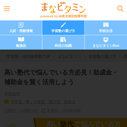
powered by
㈱東京個別指導学院
入試・受験情報
学習塾の選び方
学校生活
勉強法
科目の知識
まなビタミンBox
学習塾・個別指導塾TOP
まなビタミン
学習塾の選び方
高い塾代で悩んでいる方必見！助成金・
補助金を賢く活用しよう
寺田拓司
中学生
,
塾
,
小学生
,
選び方
,
高校生
公開日：2025/11/13
更新日：2026/01/08