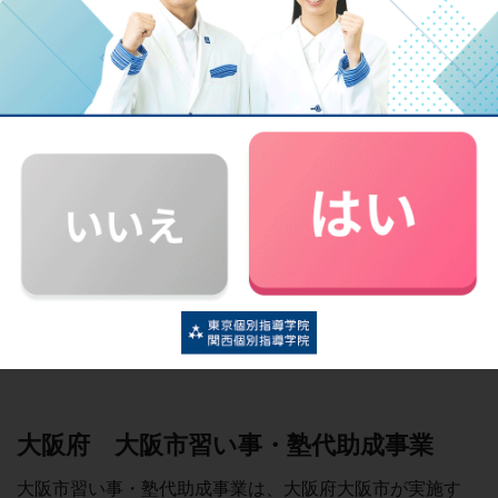
多摩市スタディクーポン
多摩市スタディクーポンは、東京都多摩市区で利用できる
クーポンです。学習塾等にかかる経費を、令和5（2023）
年度からクーポン券で支給しています。
対象は、生活保護受給世帯の小学生、中学生、高校生で
す。
一人当たりのクーポン提供額は、小学生・中学1～2年生が
10万円、高校1～2年生が15万円、中学校3年生・高校3年
生が20万円済となっています。
詳しい利用条件や申請方法などは多摩市にてご確認くださ
い。
大阪府 大阪市習い事・塾代助成事業
大阪市習い事・塾代助成事業は、大阪府大阪市が実施す