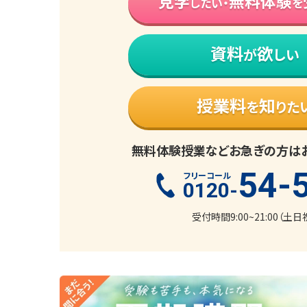
見学
無料体験
したい・
を
資料
欲
が
しい
授業料
知
を
りた
無料体験授業などお急ぎの方は
54-
フリーコール
0120-
受付時間9:00~21:00（土