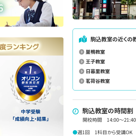
駒込
教室の近くの
巣鴨教室
王子教室
日暮里教室
茗荷谷教室
駒込
教室の時間割
中学受験
「成績向上・結果」
開校時間
14:00～21:40
●
週1回
1科目から受講OK