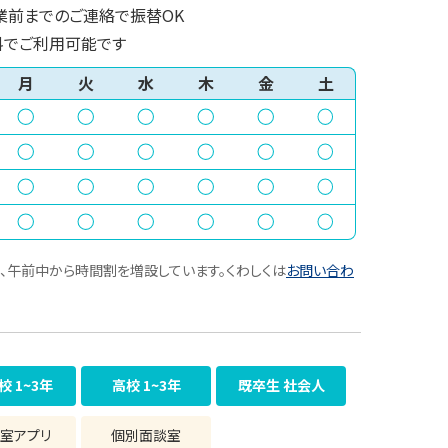
業前までのご連絡で振替OK
料でご利用可能です
月
火
水
木
金
土
、午前中から時間割を増設しています。くわしくは
お問い合わ
校 1~3年
高校 1~3年
既卒生 社会人
室アプリ
個別面談室