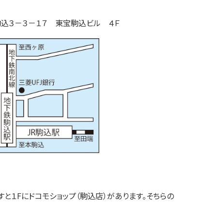
駒込
３－３－１７
東宝駒込ビル ４Ｆ
と１Fにドコモショップ（駒込店）があります。そちらの