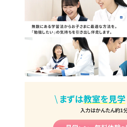
\
まずは
教室を見学
入力はかんたん約1分