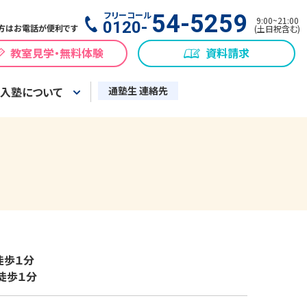
フリーコール
54-5259
9:00
~
21:00
0120-
方はお電話が便利です
(
土日祝含む
)
教室見学・無料体験
資料請求
入塾について
通塾生 連絡先
１分

徒歩１分