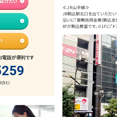
受
けたい
≪ＪＲ山手線≫　　　

JR駒込駅北口を出ていただい
沿いに「巣鴨信用金庫(駒込支店
4Fが駒込教室です。※1Fに「ド
い
お電話が便利です
5259
日祝含む）