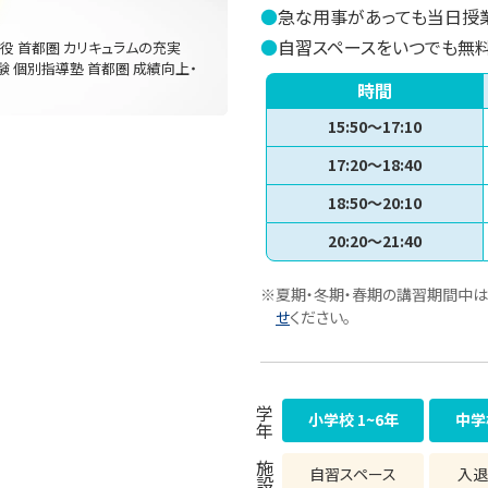
●
急な用事があっても当日授
●
自習スペースをいつでも無
現役 首都圏 カリキュラムの充実
験 個別指導塾 首都圏 成績向上・
時間
15:50～17:10
17:20～18:40
18:50～20:10
20:20～21:40
※夏期・冬期・春期の講習期間中は
せ
ください。
学年
小学校 1~6年
中学
施設
自習スペース
入退