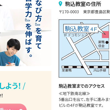
駒込
教室の住所
〒
170-0003
東京都豊島区
/
しよう！
駒込
教室までのアクセス
≪地下鉄南北線≫

！
5番出口を出て、左手に進みます
ビルの４Fが駒込教室です。
