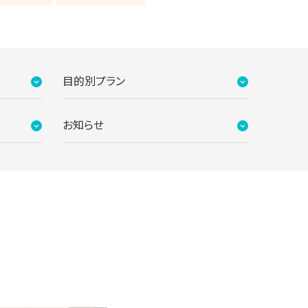
目的別プラン
お知らせ
ください
自習スペースは１人ひとり区