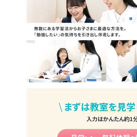
\
まずは
教室を見学
入力はかんたん約1分