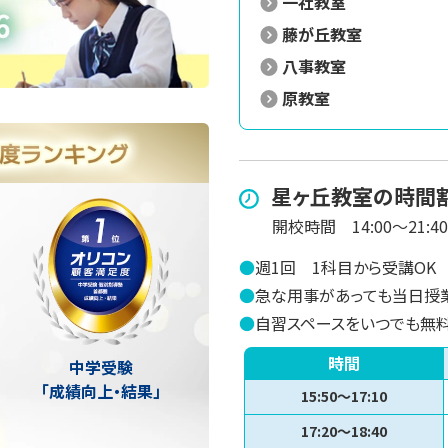
一社教室
藤が丘教室
八事教室
原教室
星ヶ丘
教室の時間
開校時間
14:00～21:40
●
週1回
1科目から受講OK
●
急な用事があっても当日授
●
自習スペースをいつでも無
時間
中学受験
「成績向上・結果」
15:50～17:10
17:20～18:40