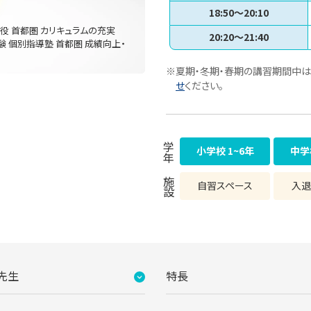
18:50～20:10
現役 首都圏 カリキュラムの充実
20:20～21:40
験 個別指導塾 首都圏 成績向上・
※夏期・冬期・春期の講習期間中は
せ
ください。
学年
小学校 1~6年
中学
施設
自習スペース
入退
先生
特長