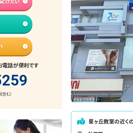
受
けたい
い
お電話が便利です
5259
日祝含む）
星ヶ丘
教室の近く