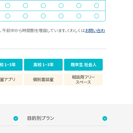
、午前中から時間割を増設しています。くわしくは
お問い合わ
校 1~3年
高校 1~3年
既卒生 社会人
相談用フリー
室アプリ
個別面談室
スペース
目的別プラン