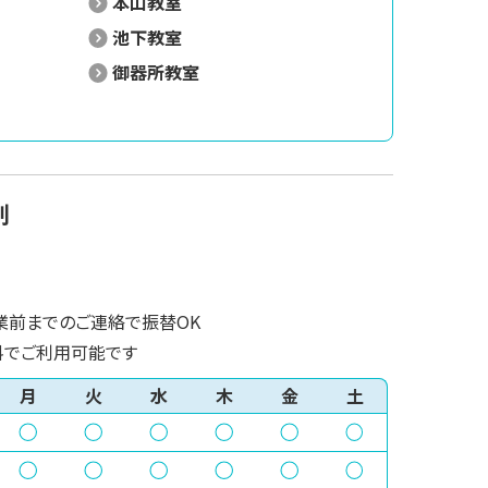
本山教室
池下教室
御器所教室
割
業前までのご連絡で振替OK
料でご利用可能です
月
火
水
木
金
土