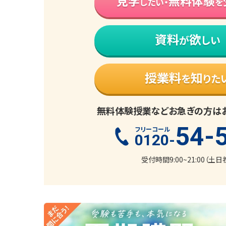
見学
無料体験
したい・
を
資料
欲
が
しい
授業料
知
を
りた
無料体験授業などお急ぎの方は
54-
フリーコール
0120-
受付時間9:00~21:00（土