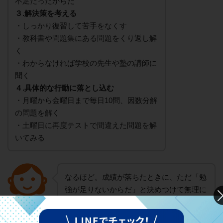
不足だったからだ
３.解決策を考える
・しっかり復習して苦手をなくす
・教科書や問題集にある問題をくり返し解
く
・わからなければ学校の先生や塾の講師に
聞く
４.具体的な行動に落とし込む
・月曜から金曜日まで毎日10問、因数分解
の問題を解く
・土曜日に再度テストで間違えた問題を解
いてみる
なるほど。成績が落ちたときに、ただ「勉
強が足りないからだ」と決めつけて無理に
勉強時間を増やすよりも、「ロジカルシン
保護者
キング」のように順序立てて考えたほう