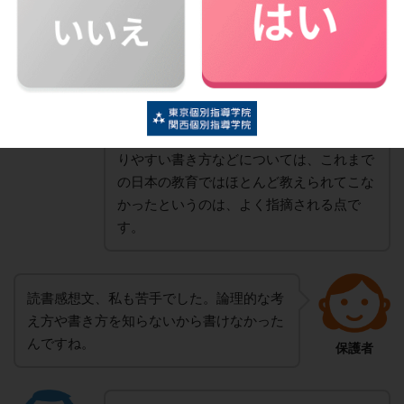
論理的に伝えるという例を考えると、小学
校・中学校で夏休みの宿題によく出される
「読書感想文」がわかりやすいかもしれま
教室長
せん。課題図書が与えられ「感想を原稿用
紙〇枚にまとめなさい」という形式で出さ
れますが、意見の考え方やまとめ方、わか
りやすい書き方などについては、これまで
の日本の教育ではほとんど教えられてこな
かったというのは、よく指摘される点で
す。
読書感想文、私も苦手でした。論理的な考
え方や書き方を知らないから書けなかった
んですね。
保護者