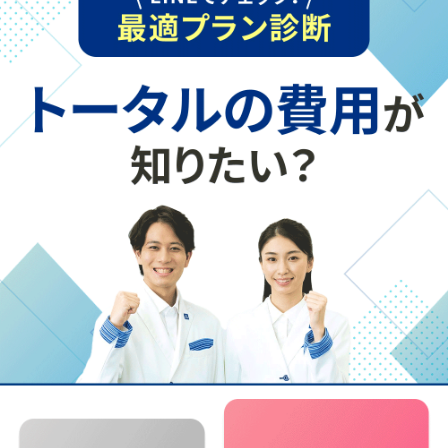
が、問題を効率よく解決できそうですね。
「自分ではよく考えているつもりなのに、
堂々巡りで答えがでない」というときにも
役立ちそうです。それに、論理的に考えて
出した結論や意見なら、人に伝えるときに
もわかりやすく話すことができるようにな
りそうですね！
そうですね。日常のちょっとした課題で
も、こんなふうに段階ごとに整理して考え
る習慣をつけることで、「ロジカルシンキ
教室長
ング」のトレーニングになりますよ。
論理的に伝えるためにできること