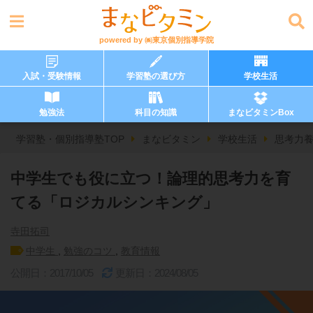
powered by
㈱東京個別指導学院
入試・受験情報
学習塾の選び方
学校生活
勉強法
科目の知識
まなビタミンBox
学習塾・個別指導塾TOP
まなビタミン
学校生活
思考力
中学生でも役に立つ！論理的思考力を育
てる「ロジカルシンキング」
寺田拓司
中学生
,
勉強のコツ
,
教育情報
公開日：2017/10/05
更新日：2024/08/05