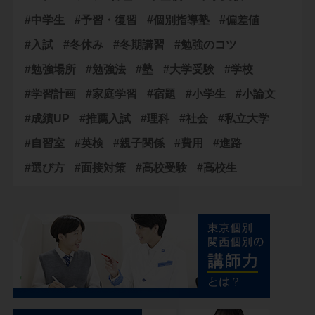
#中学生
#予習・復習
#個別指導塾
#偏差値
#入試
#冬休み
#冬期講習
#勉強のコツ
#勉強場所
#勉強法
#塾
#大学受験
#学校
#学習計画
#家庭学習
#宿題
#小学生
#小論文
#成績UP
#推薦入試
#理科
#社会
#私立大学
#自習室
#英検
#親子関係
#費用
#進路
#選び方
#面接対策
#高校受験
#高校生