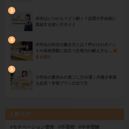
3
赤本はいつから？どう解く？志望大学合格に
直結する使い方ガイド
4
中学生の作文の書き方とは？声かけのポイン
トや高校受験に役立つ文章力の鍛え方も…
続
きを読む
5
小学生の夏休みの過ごし方10選｜共働き家庭
も必見！学習プランの立て方
人気タグ
#モチベーション管理
#不登校
#中学受験