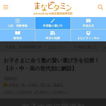
powered by
㈱東京個別指導学院
入試・受験情報
学習塾の選び方
学校生活
勉強法
科目の知識
まなビタミンBox
学習塾・個別指導塾TOP
まなビタミン
学習塾の選び方
お子さまに合う塾の賢い選び方を伝授！
【小・中・高の世代別に解説】
寺田拓司
中学生
,
塾
,
小学生
,
選び方
,
高校生
公開日：2020/09/25
更新日：2021/05/12