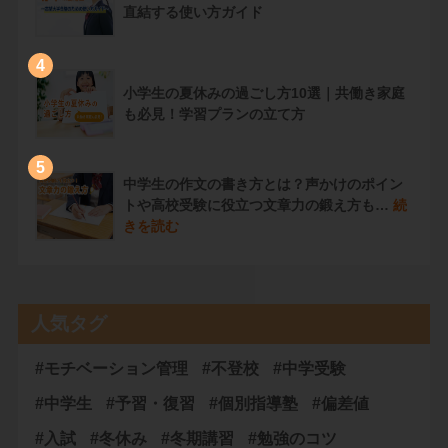
直結する使い方ガイド
4
小学生の夏休みの過ごし方10選｜共働き家庭
も必見！学習プランの立て方
5
中学生の作文の書き方とは？声かけのポイン
トや高校受験に役立つ文章力の鍛え方も…
続
きを読む
人気タグ
#モチベーション管理
#不登校
#中学受験
#中学生
#予習・復習
#個別指導塾
#偏差値
#入試
#冬休み
#冬期講習
#勉強のコツ