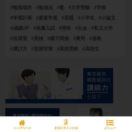
#勉強場所
#勉強法
#塾
#大学受験
#学校
#学習計画
#家庭学習
#宿題
#小学生
#小論文
#成績UP
#推薦入試
#理科
#社会
#私立大学
#自習室
#英検
#親子関係
#費用
#進路
#選び方
#面接対策
#高校受験
#高校生
まなビタミンとは
トップページ
メニュー