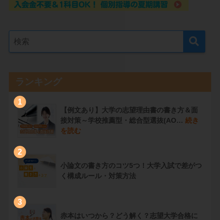
ランキング
1
【例文あり】大学の志望理由書の書き方＆面
接対策～学校推薦型・総合型選抜(AO…
続き
を読む
2
小論文の書き方のコツ5つ！大学入試で差がつ
く構成ルール・対策方法
3
赤本はいつから？どう解く？志望大学合格に