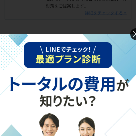
対策をご提案します。
詳細をチェックする »
少し遅い時間帯の通塾になると、行き帰りなどにも不安が
出てきます。「家からの距離」や「通学の安全性」も選ぶ
際のポイントになります。小学生のお子さまが安全に通え
る範囲にあるのか、駅の近くにあるのかなど塾の立地も条
件にいれて選びましょう。
ところで、この記事をご覧になっている保護者さまの中に
は「うちの子、中学受験できるかもしれない」と考えてい
る方もいらっしゃるかもしれません。
以下の記事で、中学受験のメリットや「受験したほうが良
い？」という考え方のヒントをお伝えしていますので、合
わせてご覧ください。