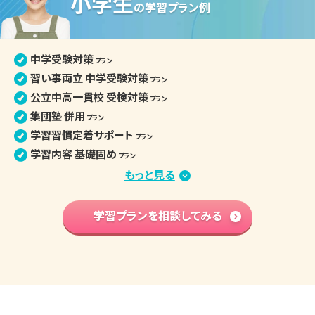
小学生
中学生の個別指導詳細
の
学習プラン例
中学受験対策
プラン
習い事両立 中学受験対策
プラン
公立中高一貫校 受検対策
プラン
集団塾 併用
プラン
学習習慣定着サポート
プラン
学習内容 基礎固め
プラン
苦手克服 習い事両立
もっと見る
プラン
算数文章題克服
プラン
中学先取り学習
学習プランを相談してみる
プラン
英語検定対策
プラン
小学生の個別指導詳細