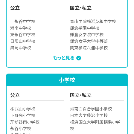
横浜桜陽高校

玉川聖学院高等部

公立
国立・私立
横浜栄高校

中央大学附属横浜高校

横浜清陵高校

桐光学園高校

上永谷中学校

青山学院横浜英和中学校

横浜立野高校

藤嶺学園藤沢高校

港南中学校

鎌倉学園中学校

横浜南陵高校

日本大学高校

東永谷中学校

鎌倉女学院中学校

横浜氷取沢高校

日本大学藤沢高校

日限山中学校

鎌倉女子大学中等部

横浜市立金沢高等学校

平塚学園高校

舞岡中学校

関東学院六浦中学校

横浜市立横浜商業高等学校

法政大学第二高校

丸山台中学校
湘南白百合学園中学校

もっと見る
横浜市立横浜総合高等学校

聖園女学院高校

逗子開成中学校

横浜市立戸塚高等学校

横須賀学院高校

清泉女学院中学校

横浜市立南高等学校
横浜高等学校

捜真女学校中等部

小学校
横浜学園高校

田園調布学園中等部

横浜商科大学高校

桐蔭学園中学校

横浜女学院高等学校

フェリス女学院中学校

公立
国立・私立
横浜創学館高等学校
文化学園大学杉並中学校

横須賀学院中学校

相武山小学校

湘南白百合学園小学校

横浜国立大学教育学部附属
下野庭小学校

日本大学藤沢小学校

横浜中学校
芹が谷南小学校

横浜国立大学附属横浜小学
永谷小学校

校