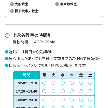
大船教室
東戸塚教室
横須賀中央教室
上永谷
教室の時間割
開校時間
14:00～21:40
●
週1回
1科目から受講OK
●
急な用事があっても当日授業前までのご連絡で振替OK
●
自習スペースをいつでも無料でご利用可能です
時間
月
火
水
木
金
土
15:50～17:10
17:20～18:40
18:50～20:10
20:20～21:40