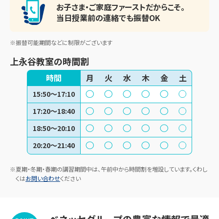
お子さま・ご家庭ファースト
だからこそ。
当日授業前の連絡でも振替OK
※振替可能期間などに制限がございます
上永谷教室
の時間割
時間
月
火
水
木
金
土
15:50～17:10
17:20～18:40
18:50～20:10
20:20～21:40
※夏期・冬期・春期の講習期間中は、午前中から時間割を増設しています。くわし
くは
お問い合わせ
ください