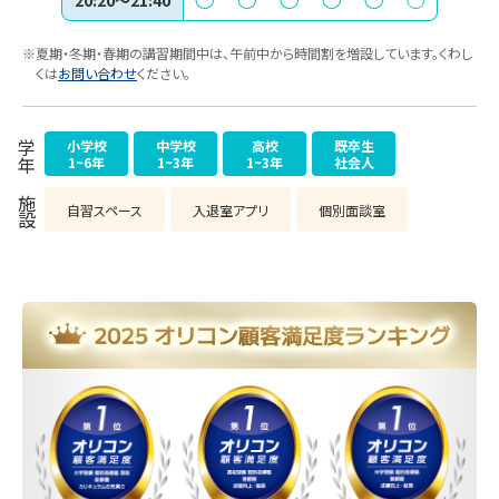
※夏期・冬期・春期の講習期間中は、午前中から時間割を増設しています。くわし
くは
お問い合わせ
ください。
小学校
中学校
高校
既卒生
学年
1~6年
1~3年
1~3年
社会人
施設
自習スペース
入退室アプリ
個別面談室