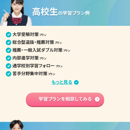
高校生
の
学習プラン例
大学受験対策
プラン
総合型選抜・推薦対策
プラン
推薦・一般入試ダブル対策
プラン
内部進学対策
プラン
通学校別学習フォロー
プラン
苦手分野集中対策
プラン
定期テスト・評定対策
もっと見る
プラン
小論文・面接対策
プラン
部活との両立
学習プランを相談してみる
プラン
学習内容 基礎固め
プラン
英語資格検定対策
プラン
高校入学準備
プラン