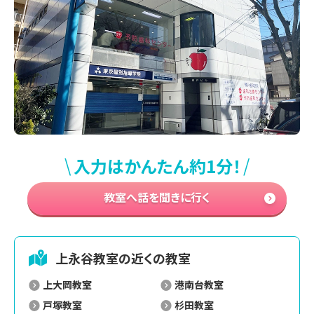
\
/
入力はかんたん約1分！
教室へ話を聞きに行く
上永谷
教室の近くの教室
上大岡教室
港南台教室
戸塚教室
杉田教室