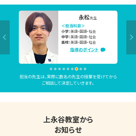
「部活を引退したので、高校受験に向けて本格的に勉強を始
下條
先生
めたい」

＜担当科目＞
「2学期の定期テストで高得点を取るために、夏休み中にしっ
小学：
算数・国語・理科
中学：
数学・英語・国語・理科
かり対策したい」

高校：
数学・英語・国語・理科
「夏休み中に苦手克服したいけど、なかなか思うように勉強
指導のポイント
が進んでない」　

「志望校合格に向けて、今の勉強の進め方で大丈夫か不安。
相談したい」など

担当の先生は、実際に数名の先生の授業を受けてから
ご相談して決定していきます。
上記のご相談内容は一例です。

現在の学習状況や志望校・目標をもとに、お子さまにピッタ
リ合った学習方法や学習内容のご提案をいたしますので、お
気軽にお問い合わせください。

上永谷教室から
お知らせ
東京個別指導学院 上永谷教室は、お子さまにピッタリの学