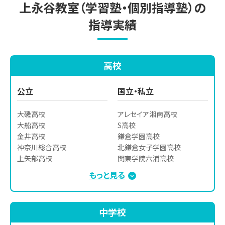
上永谷教室（学習塾・個別指導塾）の
指導実績
高校
公立
国立・私立
大磯高校

アレセイア湘南高校

大船高校

S高校

金井高校

鎌倉学園高校

神奈川総合高校

北鎌倉女子学園高校

上矢部高校

関東学院六浦高校

岸根高校

鵠沼高校

もっと見る
光陵高校

自由ヶ丘学園高校

永谷高校

湘南学院高校

柏陽高校

逗子開成高校

中学校
保土ヶ谷高校

清泉女学院高校

舞岡高校

捜真女学校高等学部
