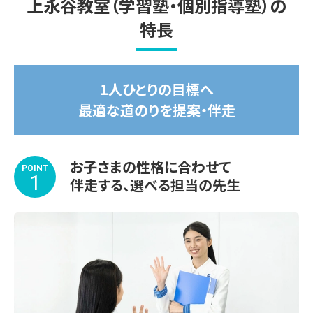
上永谷教室（学習塾・個別指導塾）の
2026年7月14日(火)～8月31日(月)

特長
受講する教科や学習内容、スケジュールもお子さま専用で
す。

1人ひとりの目標へ
苦手な1教科から受講OK！

最適な道のりを提案・伴走
涼しくて集中できる学習環境を整えてお待ちしております。

※期間途中からのスタートも可能です。

お子さまの性格に合わせて
※講習会のみお申し込みいただいた場合、通常のサービス
POINT
1
伴走する、選べる担当の先生
内容と一部異なります。詳しくはお問い合わせください。

◆◇◆◇◆◇◆◇◆◇◆◇◆◇◆

【上永谷教室の主な指導実績校】

＜高校＞
