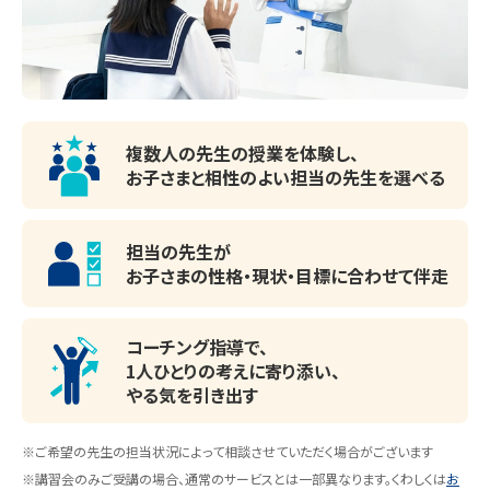
横浜栄高校、湘南学院高校、横浜創学館高校、山手学院高
校、関東学院高校、横浜市立桜丘高校、横浜市立金沢高校、
など

集中しやすいようパーテーションで区切られた授
＜中学校＞

業ブース。
複数人の先生の授業を体験し、
横浜市立上永谷中学校、横浜市立日限山中学校、横浜市立
お子さまと相性のよい
担当の先生を選べる
丸山台中学校、横浜市立港南中学校、横浜市立東永谷中学
校、関東学院中学校、横浜創英中学校、など

担当の先生が
お子さまの性格・現状・目標に
合わせて伴走
＜小学校＞

横浜市立相武山小学校、横浜市立南舞岡小学校、横浜市立
コーチング指導で、
日野小学校、横浜市立日限山小学校、横浜市立永谷小学校、
1人ひとりの考えに寄り添い、
など
やる気を引き出す
※ご希望の先生の担当状況によって相談させていただく場合がございます
※講習会のみご受講の場合、通常のサービスとは一部異なります。くわしくは
お