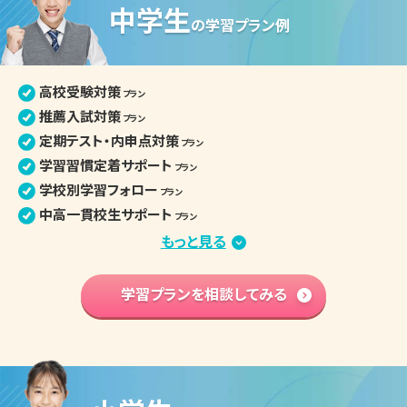
中学生
高校生の個別指導詳細
の
学習プラン例
高校受験対策
プラン
推薦入試対策
プラン
定期テスト・内申点対策
プラン
学習習慣定着サポート
プラン
学校別学習フォロー
プラン
中高一貫校生サポート
プラン
部活との両立
もっと見る
プラン
苦手分野集中対策
プラン
学習内容 基礎固め
学習プランを相談してみる
プラン
英語資格検定対策
プラン
中学入学準備
プラン
高校学習先取り
プラン