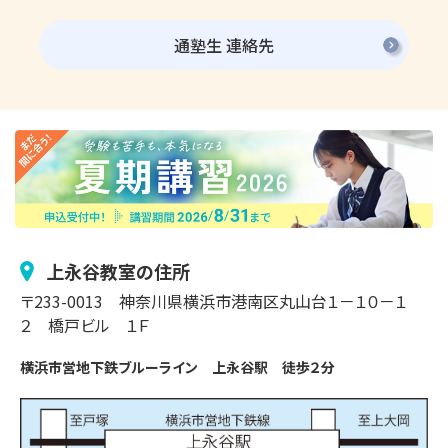
通塾生 連絡先
上永谷
教室の住所
〒
233-0013
神奈川県横浜市
港南区丸山台
１－１０－１
２
橋戸ビル １Ｆ
横浜市営地下鉄ブルーライン　上永谷駅　徒歩２分