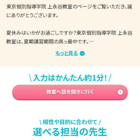
東京個別指導学院 上永谷教室のページをご覧いただき、誠
にありがとうございます。

夏休みはいかがお過ごしですか？東京個別指導学院 上永谷
教室は、夏期講習期間の真っ最中です。

教室内は涼しく、集中して学習できる環境を整えており、生
もっと見る
徒さんたちはしっかりと授業や自習に取り組んでいます。

まとまった学習時間を確保しやすい時期ですので、志望校合
\
/
入力はかんたん約1分！
格・成績アップに向けてがんばっている方が多くいらっしゃる
と思います。

教室へ話を聞きに行く
もし、学習を進める中で「今の勉強方法でいいのかな？」「取
り組む内容は合っている？」「もっと効率のいい勉強方法はな
い？」などのお悩み・ご不安がございましたら、ぜひ東京個別
指導学院 上永谷教室の無料学習相談会をご活用ください。

\ 相性や目的に合わせて /
選べる担当の先生
▼今の時期、よくいただくご相談内容
