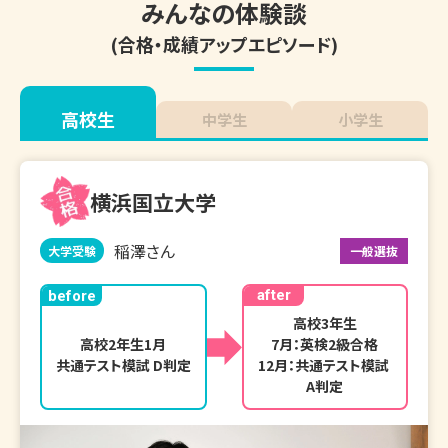
みんなの体験談
(合格・成績アップエピソード)
高校生
中学生
小学生
横浜国立大学
稲澤さん
大学受験
一般選抜
after
before
高校3年生

高校2年生1月

7月：英検2級合格

共通テスト模試 D判定
12月：共通テスト模試 
A判定