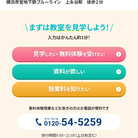
横浜市営地下鉄ブルーライン　上永谷駅　徒歩２分
\
/
まずは
教室を見学
しよう！
入力はかんたん約1分！
見学
無料体験
受
したい・
を
けたい
資料
欲
が
しい
授業料
知
を
りたい
無料体験授業などお急ぎの方はお電話が便利です
54-5259
フリーコール
0120-
受付時間9:00~21:00（土日祝含む）