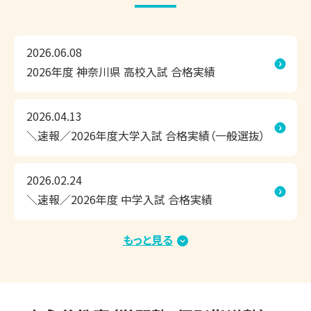
習方法で、効率よくこの夏の成果を実感できる個別指導塾で
す。

2026.06.08
2026年度 神奈川県 高校入試 合格実績
◎1人ひとりにピッタリの学習計画

◎相性のよい担当講師が、隣できめ細かく指導

◎お子さまに合わせて調整できるスケジュール

2026.04.13
＼速報／2026年度大学入試 合格実績（一般選抜）
無料の学習相談会・受験相談会だけでなく、無料体験授業や
教室見学も承っております。

2026.02.24
ぜひ、上永谷教室まで足を運んでいただき、学習環境などを
＼速報／2026年度 中学入試 合格実績
お確かめください！

もっと見る
2026.01.15
＼速報／2026年度大学入試 合格実績（総合型選
◆◇夏期講習　好評受付中！◇◆　

抜・学校推薦型選抜・内部進学）
▽夏期講習期間
