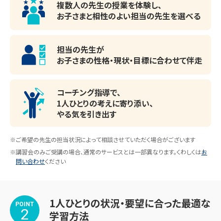
複数人の先生の授業を体験し、
中学校、洋光台第二中学校など

お子さまと相性のよい
担当の先生を選べる
・小学校

港南台第三小学校、庄戸小学校、上郷小学校、日野小学校、
日野南小学校など

担当の先生が
お子さまの性格・現状・目標に
合わせて伴走
※上記以外にも近隣の小・中学校、公立・私立高校も多数ご
在籍いただいています。
コーチング指導で、
1人ひとりの考えに寄り添い、
やる気を引き出す
※ご希望の先生の担当状況によって相談させていただく場合がございます
※講習会のみご受講の場合、通常のサービスとは一部異なります。くわしくは
お
問い合わせ
ください
1人ひとりの状況・要望に合った最適な
POINT
2
学習方法