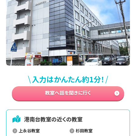
\
/
入力はかんたん約1分！
教室へ話を聞きに行く
港南台
教室の近くの教室
上永谷教室
杉田教室