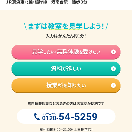
ＪＲ京浜東北線・根岸線　港南台駅　徒歩３分
\
/
まずは
教室を見学
しよう！
入力はかんたん約1分！
見学
無料体験
受
したい・
を
けたい
資料
欲
が
しい
授業料
知
を
りたい
無料体験授業などお急ぎの方はお電話が便利です
54-5259
フリーコール
0120-
受付時間9:00~21:00（土日祝含む）