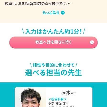
教室は、夏期講習期間の真っ最中です。

教室内は涼しく、集中して学習できる環境を整えており、生
もっと見る
徒さんたちはしっかりと授業や自習に取り組んでいます。

まとまった学習時間を確保しやすい時期ですので、志望校合
\
/
入力はかんたん約1分！
格・成績アップに向けてがんばっている方が多くいらっしゃる
と思います。

教室へ話を聞きに行く
もし、学習を進める中で「今の勉強方法でいいのかな？」「取
り組む内容は合っている？」「もっと効率のいい勉強方法はな
い？」などのお悩み・ご不安がございましたら、ぜひ東京個別
指導学院 港南台教室の無料学習相談会をご活用ください。

\ 相性や目的に合わせて /
選べる担当の先生
▼今の時期、よくいただくご相談内容

「部活を引退したので、高校受験に向けて本格的に勉強を始
元木
先生
めたい」

＜担当科目＞
「2学期の定期テストで高得点を取るために、夏休み中にしっ
小学：
算数・理科