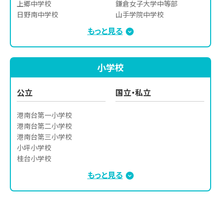
北鎌倉女子学園高等学校

上郷中学校

鎌倉女子大学中等部　

聖園女学院高等学校

日野南中学校

山手学院中学校

フェリス女学院高等学校

本郷中学校

湘南白百合学園中学校

もっと見る
関東学院高等学校

洋光台第一中学校

逗子開成中学校

関東学院六浦高等学校

洋光台第二中学校

清泉女学院中学校

横浜創学館高等学校

根岸中学校

聖光学院中学校

小学校
横浜創英高等学校
笹下中学校
聖和学院中学校

藤嶺学園藤沢中学校

日本大学藤沢中学校

公立
国立・私立
法政大学第二中学校

横浜国立大学教育学部附属
港南台第一小学校

横浜中学校

港南台第二小学校

横浜国立大学教育学部附属
港南台第三小学校

鎌倉中学校

小坪小学校

湘南学園中学校

桂台小学校

鎌倉学園中学校

庄戸小学校

もっと見る
聖園女学院中学校

洋光台第一小学校

関東学院六浦中学校
洋光台第二小学校

洋光台第三小学校

根岸小学校
