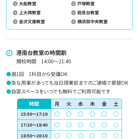
大船教室
戸塚教室
上大岡教室
能見台教室
金沢文庫教室
横須賀中央教室
港南台
教室の時間割
開校時間
14:00～21:40
●
週1回
1科目から受講OK
●
急な用事があっても当日授業前までのご連絡で振替OK
●
自習スペースをいつでも無料でご利用可能です
時間
月
火
水
木
金
土
15:50～17:10
17:20～18:40
18:50～20:10