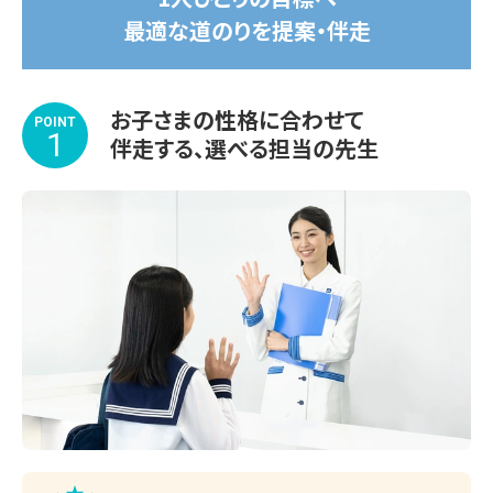
苦手な1教科から受講OK！

最適な道のりを提案・伴走
涼しくて集中できる学習環境を整えてお待ちしております。

※期間途中からのスタートも可能です。

お子さまの性格に合わせて
教室で何かわからないことがあれば、受付カウン
POINT
※講習会のみお申し込みいただいた場合、通常のサービス
1
伴走する、選べる担当の先生
ターまでお気軽にご相談ください。
内容と一部異なります。詳しくはお問い合わせください。

◆◇◆◇◆◇◆◇◆◇◆◇◆◇◆

 【指導実績】

・高等学校

山手学院高校、横浜栄高校、横浜南陵高校、横浜氷取沢高校
など

・中学校

港南台第一中学校、上郷中学校、日野南中学校、洋光台第一