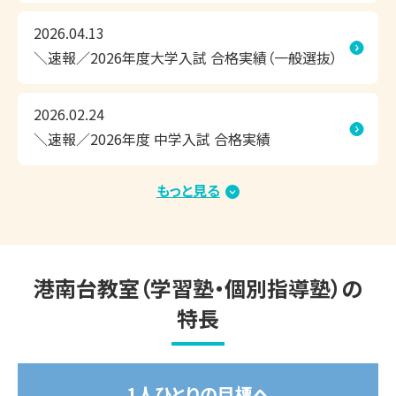
◎相性のよい担当講師が、隣できめ細かく指導

2026.04.13
◎お子さまに合わせて調整できるスケジュール

＼速報／2026年度大学入試 合格実績（一般選抜）
無料の学習相談会・受験相談会だけでなく、無料体験授業や
教室見学も承っております。

2026.02.24
ぜひ、港南台教室まで足を運んでいただき、学習環境などを
＼速報／2026年度 中学入試 合格実績
お確かめください！

もっと見る
2026.01.15
＼速報／2026年度大学入試 合格実績（総合型選
◆◇夏期講習　好評受付中！◇◆　

抜・学校推薦型選抜・内部進学）
港南台教室（学習塾・個別指導塾）の
▽夏期講習期間

2026年7月14日(火)～8月31日(月)

特長
受講する教科や学習内容、スケジュールもお子さま専用で
す。

1人ひとりの目標へ