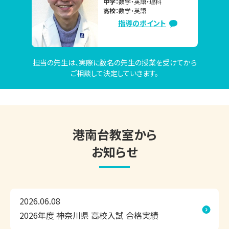
中学：
数学・英語・理科
かり対策したい」

高校：
数学・英語
「夏休み中に苦手克服したいけど、なかなか思うように勉強
指導のポイント
が進んでない」　

「志望校合格に向けて、今の勉強の進め方で大丈夫か不安。
担当の先生は、実際に数名の先生の授業を受けてから
相談したい」など

ご相談して決定していきます。
上記のご相談内容は一例です。

現在の学習状況や志望校・目標をもとに、お子さまにピッタ
リ合った学習方法や学習内容のご提案をいたしますので、お
港南台教室から
気軽にお問い合わせください。

お知らせ
東京個別指導学院 港南台教室は、お子さまにピッタリの学
習方法で、効率よくこの夏の成果を実感できる個別指導塾で
す。

2026.06.08
2026年度 神奈川県 高校入試 合格実績
◎1人ひとりにピッタリの学習計画
