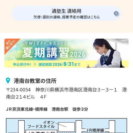
通塾生 連絡用
欠席・遅刻の連絡、授業予定の確認はこちら
港南台
教室の住所
〒
234-0054
神奈川県横浜市
港南区港南台
３－３－１
港
南台２１４ビル ４Ｆ
ＪＲ京浜東北線・根岸線　港南台駅　徒歩３分