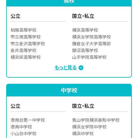
高校
公立
国立・私立
柏陽高等学校

横浜高等学校

市立南高等学校

横浜女学院高等学校

市立金沢高等学校

鎌倉女子大学高等部

金井高等学校

鵠沼高等学校

横浜栄高等学校

山手学院高等学校

横浜立野高等学校

湘南工科大学附属高等学校

もっと見る
横浜南陵高等学校

湘南白百合学園高等学校

横浜氷取沢高等学校

逗子開成高等学校

市立みなと総合高等学校

清泉女学院高等学校

中学校
上矢部高等学校

聖和学院高等学校

横浜緑ヶ丘高等学校

青山学院横浜英和高等学校

市立戸塚高等学校

藤嶺学園藤沢高等学校

公立
国立・私立
舞岡高等学校

日本大学藤沢高等学校

横浜清陵高等学校
法政大学第二高等学校

港南台第一中学校

青山学院横浜英和中学校

鎌倉学園高等学校

港南中学校

横浜女学院中学校

鎌倉女学院高等学校

小山台中学校

横浜中学校
