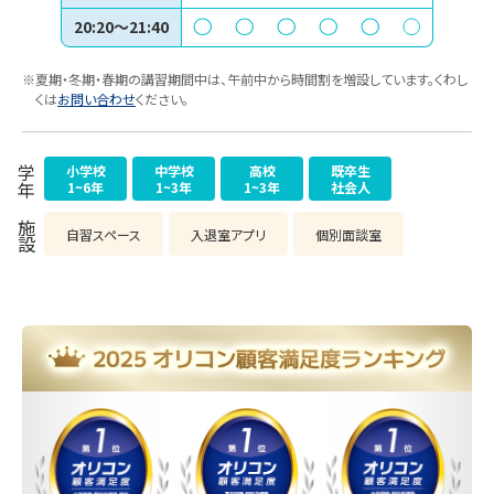
20:20～21:40
※夏期・冬期・春期の講習期間中は、午前中から時間割を増設しています。くわし
くは
お問い合わせ
ください。
小学校
中学校
高校
既卒生
学年
1~6年
1~3年
1~3年
社会人
施設
自習スペース
入退室アプリ
個別面談室