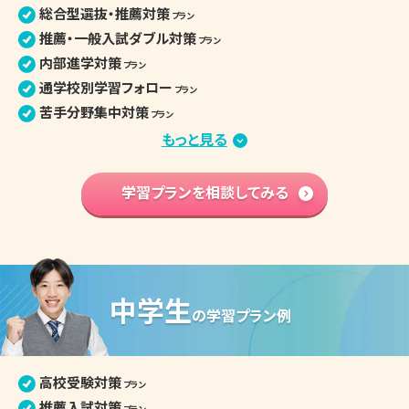
総合型選抜・推薦対策
プラン
推薦・一般入試ダブル対策
プラン
内部進学対策
プラン
通学校別学習フォロー
プラン
苦手分野集中対策
プラン
定期テスト・評定対策
もっと見る
プラン
小論文・面接対策
プラン
部活との両立
学習プランを相談してみる
プラン
学習内容 基礎固め
プラン
英語資格検定対策
プラン
高校入学準備
プラン
中学生
高校生の個別指導詳細
の
学習プラン例
高校受験対策
プラン
推薦入試対策