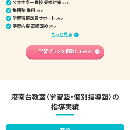
公立中高一貫校 受検対策
プラン
集団塾 併用
プラン
学習習慣定着サポート
プラン
学習内容 基礎固め
プラン
苦手克服 習い事両立
もっと見る
プラン
算数文章題克服
プラン
中学先取り学習
学習プランを相談してみる
プラン
英語検定対策
プラン
小学生の個別指導詳細
港南台教室（学習塾・個別指導塾）の
指導実績