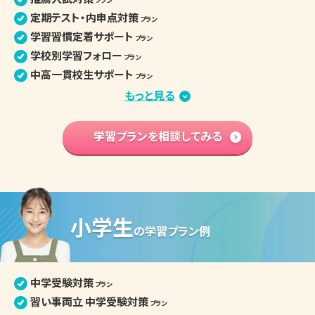
プラン
定期テスト・内申点対策
プラン
学習習慣定着サポート
プラン
学校別学習フォロー
プラン
中高一貫校生サポート
プラン
部活との両立
もっと見る
プラン
苦手分野集中対策
プラン
学習内容 基礎固め
学習プランを相談してみる
プラン
英語資格検定対策
プラン
中学入学準備
プラン
高校学習先取り
プラン
小学生
中学生の個別指導詳細
の
学習プラン例
中学受験対策
プラン
習い事両立 中学受験対策
プラン