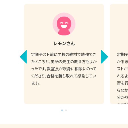
レモン
さん
定期テスト前に学校の教材で勉強でき
定期
たところと、英語の先生の教え方もよか
かるま
ったです。教室長が親身に相談にのって
スト
くださり、合格を勝ち取れて感謝してい
れるよ
ます。
習を行
らなか
分かり
から対
す。毎
て、次
くれた