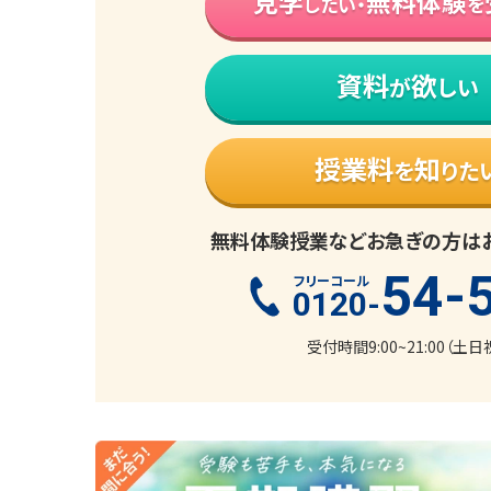
見学
無料体験
したい・
を
資料
欲
が
しい
授業料
知
を
りた
無料体験授業などお急ぎの方は
54-
フリーコール
0120-
受付時間9:00~21:00（土