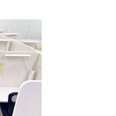
ください。
集中しやすいようパーテーシ