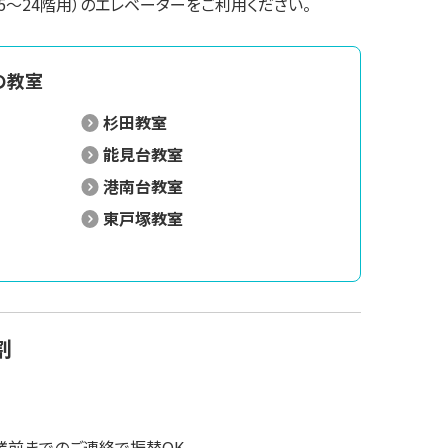
5～24階用）のエレベーターをご利用ください。
の教室
杉田教室
能見台教室
港南台教室
東戸塚教室
割
業前までのご連絡で振替OK