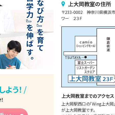
上大岡
教室の住所
〒
233-0002
神奈川県横浜
ワー ２３Ｆ
/
しよう！
上大岡
教室までのアクセス
！
上大岡駅西口の「Wing上大岡
が上大岡教室です。
