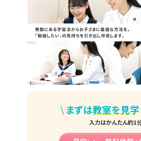
\
まずは
教室を見学
入力はかんたん約1分