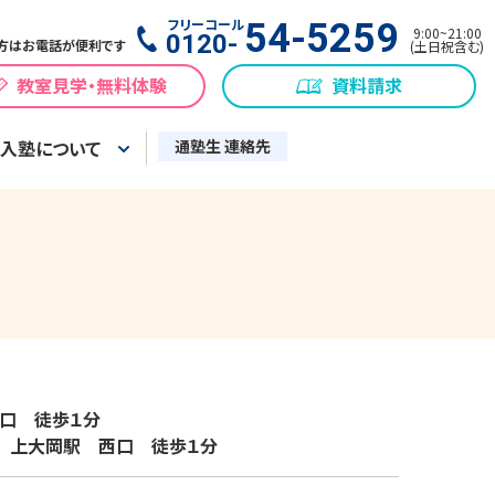
フリーコール
54-5259
9:00
~
21:00
0120-
方はお電話が便利です
(
土日祝含む
)
教室見学・無料体験
資料請求
入塾について
通塾生 連絡先
　徒歩１分

　上大岡駅　西口　徒歩１分