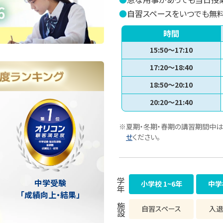
●
自習スペースをいつでも無
時間
15:50～17:10
17:20～18:40
18:50～20:10
20:20～21:40
※夏期・冬期・春期の講習期間中は
せ
ください。
学年
中学受験
小学校 1~6年
中学
「成績向上・結果」
施設
自習スペース
入退