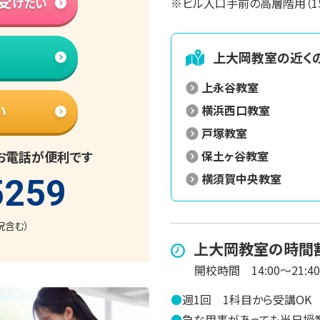
受
けたい
※ビル入口手前の高層階用（1
上大岡
教室の近く
上永谷教室
い
横浜西口教室
戸塚教室
お電話が便利です
保土ヶ谷教室
横須賀中央教室
5259
日祝含む）
上大岡
教室の時間
開校時間
14:00～21:40
●
週1回
1科目から受講OK
●
急な用事があっても当日授