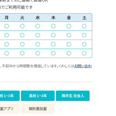
料でご利用可能です
月
火
水
木
金
土
、午前中から時間割を増設しています。くわしくは
お問い合わ
校 1~3年
高校 1~3年
既卒生 社会人
室アプリ
個別面談室