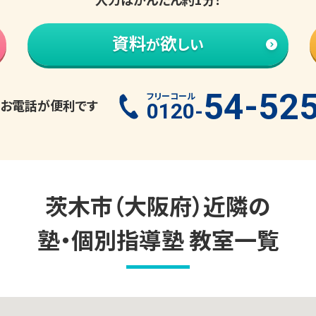
資料
欲
が
しい
54-52
フリーコール
お電話が便利です
0120-
茨木市（大阪府）
近隣の
塾・個別指導塾 教室一覧