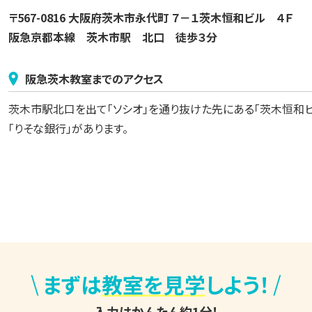
〒567-0816 大阪府茨木市永代町 ７－１茨木恒和ビル　４Ｆ
阪急京都本線　茨木市駅　北口　徒歩３分
阪急茨木
教室までのアクセス
茨木市駅北口を出て「ソシオ」を通り抜けた先にある「茨木恒和ビ
「りそな銀行」があります。
\
/
まずは
教室を見学
しよう！
入力はかんたん約1分！