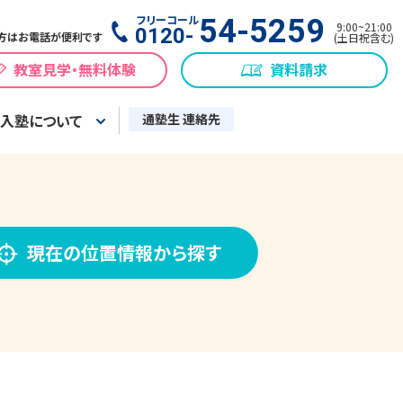
フリーコール
54-5259
9:00
~
21:00
0120-
方はお電話が便利です
(
土日祝含む
)
教室見学・無料体験
資料請求
入塾について
通塾生 連絡先
現在の位置情報から探す