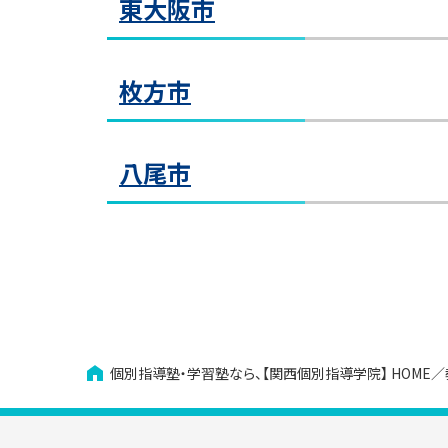
東大阪市
ります
〒53
の右
跨線
千里中央教室
〒57
阪急 
教室見学（無料）
京阪
千
大阪
◆【阪
教室見学（無料）
枚方市
〒59
JR大
北大
阪急
〒57
寝
寝屋川教室
南海
堺東教室
と正面
槻セ
近鉄
寝屋
梅
イコク
いうマ
近鉄
布施教室
八尾市
教室見学（無料）
堺
ン（寝
教室見学（無料）
〒57
・阪
梅田教室
「ケン
※ビ
京阪
堺東
・JR
布
教室見学（無料）
ライ
〒56
ます
面に進
樟葉教室
教室見学（無料）
布施
阪急
〒58
樟
豊中教室
ると
近鉄
(((
教室見学（無料）
樟葉
近鉄八尾教室
豊
EST
り、
教室見学（無料）
近
JRの
阪急
ある「
〒57
個別指導塾・学習塾なら、【関西個別指導学院】
HOME
教室見学（無料）
のあ
店)」
近鉄
近鉄
※ES
八戸ノ里教室
野ビル
※E