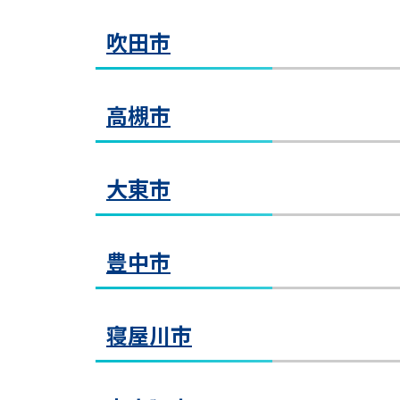
大阪
今福鶴見教室
改札
教室見学（無料）
吹田市
直進
※ビ
石
〒59
今
教室見学（無料）
が金剛
泉北
>>西
今福
※エ
泉ケ丘教室
高槻市
石橋
石橋阪大前教室
〒56
〒56
泉
ける
阪急
JR
教室見学（無料）
点が
阪急茨木教室
泉ケ
〒54
教室見学（無料）
吹田教室
大東市
ので
近鉄
〒56
阪
吹
>>東
大阪
教室見学（無料）
上本町教室
ＪＲ東
茨木
東口
教室見学（無料）
JR
阪急
豊中市
ありま
し、
ロー
〒59
上
〒57
教室見学（無料）
い。
泉北
ＪＲ
高
大阪
光明池教室
※ビ
住道教室
寝屋川市
号の手
◆【Ｊ
光
〒56
住
JR
教室見学（無料）
大阪
教室見学（無料）
光明
高槻教室
住道
号館」
北大