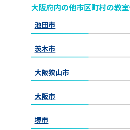
大阪府
内
の他市区町村
の教室
池田市
茨木市
〒56
阪急
池田教室
大阪狭山市
〒56
池
JR
教室見学（無料）
阪急
大阪市
ンシテ
〒58
Ｊ
ＪＲ茨木駅前教室
南海
ＪＲ
堺市
教室見学（無料）
ある
〒56
金剛教室
〒53
金
って、
阪急