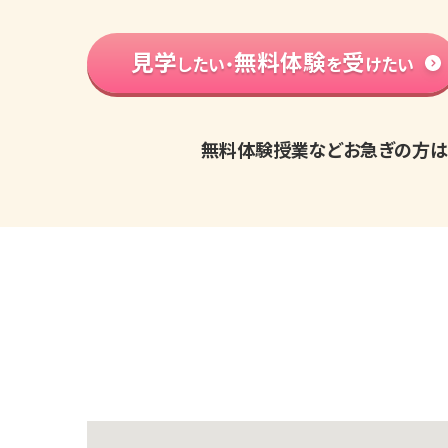
見学
無料体験
受
したい・
を
けたい
無料体験授業などお急ぎの方は