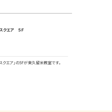
トスクエア　５Ｆ
クエア」の5Fが東久留米教室です。