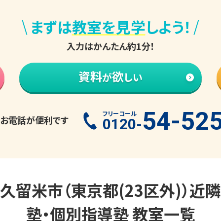
\
/
まずは
教室を見学
しよう！
入力はかんたん約1分！
資料
欲
が
しい
54-52
フリーコール
お電話が便利です
0120-
久留米市（東京都(23区外)）
近隣
塾・個別指導塾 教室一覧