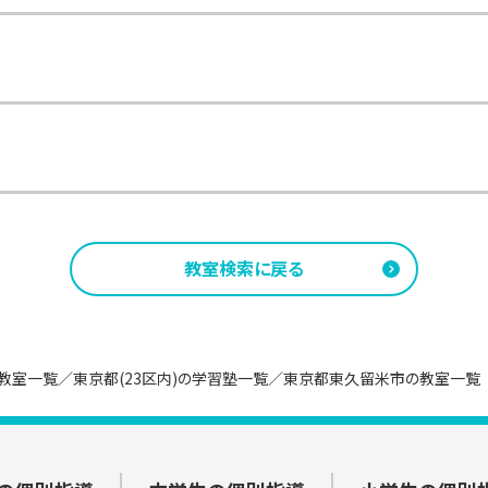
田
教室までのアクセス
ばりヶ丘
教室までのアクセス
線　府中駅　北口　徒歩１分
駅改札口を出て、サンドラッグを右手に直進していただくと正面に【猿
駅北口を出てロータリーに沿って左に進んだ先にある「パークビル」の4
2-0364 東京都八王子市南大沢２－２ パオレビル　６Ｆ
りヶ丘駅南口を出て右側に「パルコ」がある通りを駅を背に直進します
ー(仙川駅前店)】が確認できます。【猿田彦珈琲】と【スターバックス
田駅前店）」があります。
相模原線　南大沢駅　徒歩１分
5-0053 東京都町田市能ヶ谷１－６－９ 新興アルファビル　3階
中
教室までのアクセス
がひばりヶ丘教室です。※1Fに「みずほ信託銀行(ひばりが丘支店)」
】を右手に見ながら直進すると正面に茶色の３階建ての建物が見えま
小田原線

北口からぺデストリアンデッキへ出ると、「TSUTAYA（府中駅前店）」
大沢
教室までのアクセス
川駅」北口徒歩２分
3Fが府中教室です。
1-0013 東京都三鷹市下連雀３－２６－１２ 三鷹三菱ビル　５Ｆ
沢駅を出ると右前方にある「パオレビル」の6Fが南大沢教室です。※
中央線　三鷹駅　南口　徒歩１分
川
教室までのアクセス
2-0024 東京都調布市布田４－２０－２ 調布ＮＫビル　４Ｆ
線・京王相模原線　調布駅　中央口　徒歩３分
駅北口を出てすぐに右折し、バスプールに向かって直進し、「小田急マ
0-0004 東京都武蔵野市吉祥寺本町１－１５－２ ダイヤバローレビ
教室検索に戻る
鷹
教室までのアクセス
mほど進んだ先に交番があり、その先すぐ左側に「キャンドゥ（鶴川駅前
中央線　吉祥寺駅　北口　徒歩１分

駅南口を出て正面左手にある「三鷹三菱ビル」の5Fが三鷹教室です。※
布
教室までのアクセス
井の頭線　吉祥寺駅　北口　徒歩１分
駅の中央口を出てロータリー沿いに左へ進みます。品川通りに向かっ
4-0045 東京都町田市南成瀬１－２－２ OSJ成瀬ビル３Ｆ
教室一覧
東京都(23区内)の学習塾一覧
東京都東久留米市の教室一覧
み、品川通りとの交差点手前、左手角にある「調布NKビル」の4Fが調
祥寺駅前
教室までのアクセス
横浜線　成瀬駅　北口　徒歩１分
があります。
寺駅北口を出ると正面にロータリーがあり、ロータリーの向かい側（
レビル」の6Fが吉祥寺駅前教室です。※1Fに「三菱UFJ銀行（吉祥
瀬
教室までのアクセス