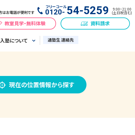
フリーコール
54-5259
9:00
~
21:00
0120-
方はお電話が便利です
(
土日祝含む
)
教室見学・無料体験
資料請求
入塾について
通塾生 連絡先
現在の位置情報から探す