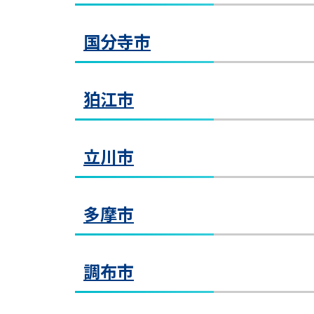
ＪＲ
教室見学（無料）
国立教室
清瀬
国分寺市
ビル」
〒18
国
教室見学（無料）
ＪＲ
国立
武蔵小金井教室
狛江市
〒18
武
ＪＲ
教室見学（無料）
武蔵
西武
立川市
いるビ
〒20
西武
国分寺教室
小田
狛江教室
国
多摩市
教室見学（無料）
〒19
狛
国分
ＪＲ中
教室見学（無料）
狛江
丁目
多摩
立川教室
調布市
行(狛
寺教
〒20
京王
立
教室見学（無料）