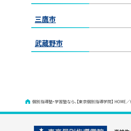
豊
ひ
京王
教室見学（無料）
仙川
豊田
〒19
府中教室
教室見学（無料）
教室見学（無料）
三鷹市
ひば
ーヒ
シ（豊
京王
〒19
府
の4F
店)
南大沢教室
小田急
教室見学（無料）
す。
府中駅
南
「鶴
鶴川教室
武蔵野市
ル」の
教室見学（無料）
〒18
南大
ＪＲ
鶴
三鷹教室
す。
〒18
教室見学（無料）
京王
鶴川
〒18
三
教室見学（無料）
50
調布教室
ＪＲ
三鷹
調
京王
吉祥寺駅前教室
教室見学（無料）
調布
〒19
個別指導塾・学習塾なら、【東京個別指導学院】
HOME
がら進
吉
教室見学（無料）
ＪＲ
店）」
成瀬教室
吉祥
バロー
成