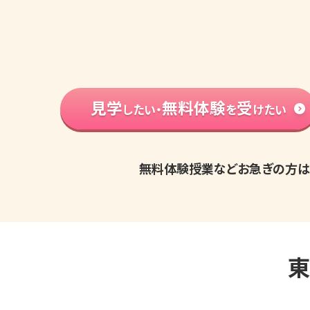
見学
無料体験
受
したい・
を
けたい
無料体験授業などお急ぎの方は
東