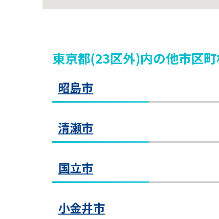
東京都(23区外)
内
の他市区町
昭島市
清瀬市
〒19
ＪＲ
昭島教室
国立市
〒20
昭
西武
教室見学（無料）
昭島
清瀬教室
小金井市
島教
〒18
清