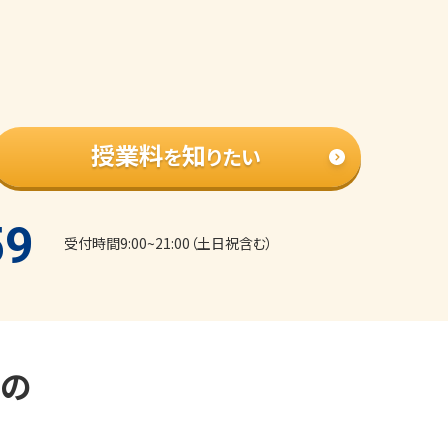
授業料
知
を
りたい
59
受付時間9:00~21:00（土日祝含む）
の