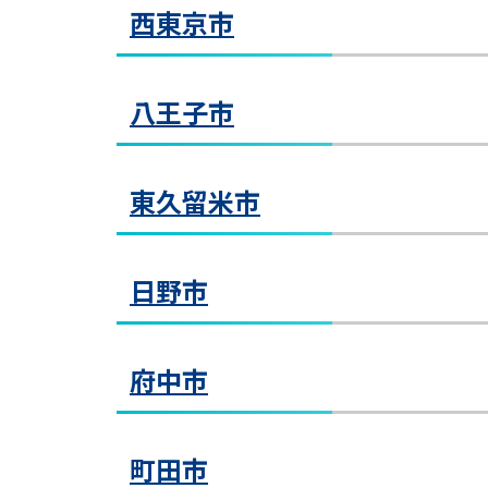
聖蹟桜ヶ丘教室
西東京市
立川
〒18
〒18
聖
「河合
ＪＲ
京王
西国分寺教室
教室見学（無料）
聖蹟
八王子市
にござ
〒18
西
国
国領教室
１階は
教室見学（無料）
西武
西国
京王
田無教室
東久留米市
いに
教室見学（無料）
ての
〒19
田
ます。

〒20
ＪＲ横
教室見学（無料）
田無
小田
ＪＲ中
日野市
ラッグ
※コク
京王
八王子教室
〒20
京王
多摩センター教室
※１
西武
東久留米教室
多
教室見学（無料）
八
府中市
〒18
教室見学（無料）
〒19
東
多摩
JR
〒20
京王
ＪＲ
教室見学（無料）
パー「
東久
ある「
西武
豊田教室
町田市
ビル
ひばりヶ丘教室
仙川教室
ーヒー
〒18
仙