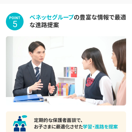
ベネッセグループ
の豊富な情報で最適
POINT
5
な進路提案
定期的な保護者面談で、
お子さまに最適化させた
学習・進路を提案