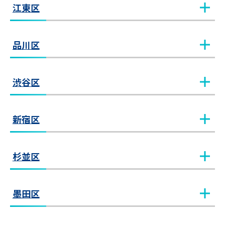
金町教室
教室見学（無料）
赤羽教室
教室見学（無料）
江東区
亀有教室
教室見学（無料）
王子教室
教室見学（無料）
大島教室
教室見学（無料）
品川区
新小岩教室
教室見学（無料）
清澄白河教室
教室見学（無料）
大井町教室
教室見学（無料）
渋谷区
東陽町教室
教室見学（無料）
大森教室
教室見学（無料）
恵比寿教室
教室見学（無料）
新宿区
豊洲教室
教室見学（無料）
五反田教室
教室見学（無料）
笹塚教室
教室見学（無料）
曙橋教室
教室見学（無料）
杉並区
門前仲町教室
教室見学（無料）
戸越教室
教室見学（無料）
神楽坂教室
教室見学（無料）
阿佐ヶ谷教室
教室見学（無料）
墨田区
旗の台教室
教室見学（無料）
高田馬場教室
教室見学（無料）
荻窪教室
教室見学（無料）