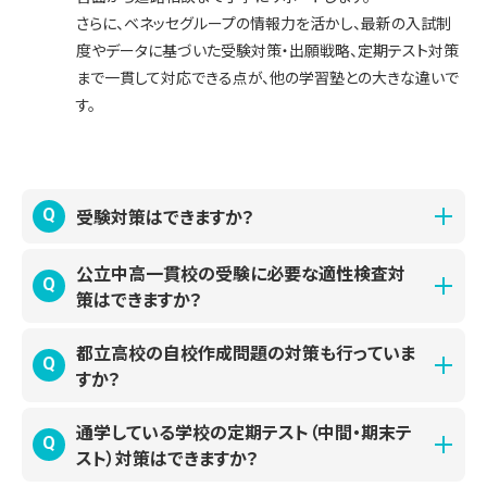
さらに、ベネッセグループの情報力を活かし、最新の入試制
度やデータに基づいた受験対策・出願戦略、定期テスト対策
まで一貫して対応できる点が、他の学習塾との大きな違いで
す。
受験対策はできますか？
Q
はい、もちろんです。
公立中高一貫校の受験に必要な適性検査対
A
Q
ベネッセグループの豊富な情報力を活かして最新情報をい
策はできますか？
ち早く把握しているため、
江東区
の受験事情や志望校に特化
はい、もちろん可能です。
した効果的な受験対策が可能です。目標から逆算した1人ひ
都立高校の自校作成問題の対策も行っていま
A
Q
適性検査特有の「資料を読み取る力」や「論理的な記述力」
とりに最適な完全オーダーメイドの学習プランの作成や強み
すか？
を養う演習を行い、志望校ごとの最新の出題傾向に合わせた
をいかせる出願戦略・入試方式のご提案を行い、最短ルート
はい、日比谷高校、西高校、国立高校といった進学指導重点
対策を実施します。
通学している学校の定期テスト（中間・期末テ
での合格に向けて徹底サポートします。
A
Q
校を含む、各校の出題傾向に合わせた専門的な対策を行っ
スト）対策はできますか？
2026年における受験指導の実績は以下の通りです。
ています。