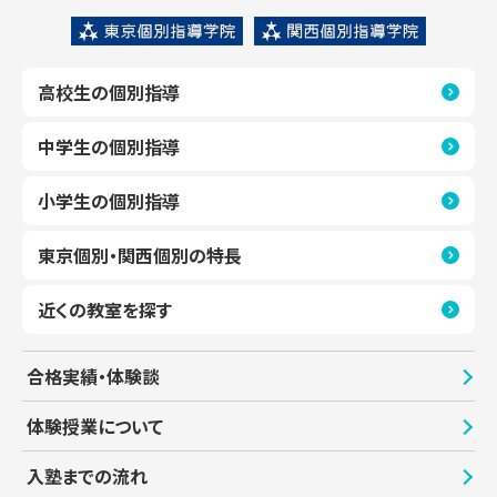
高校生の個別指導
中学生の個別指導
小学生の個別指導
東京個別・関西個別の特長
近くの教室を探す
合格実績・体験談
体験授業について
入塾までの流れ