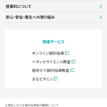
授業料について
安心・安全・衛生への取り組み
関連サービス
オンライン個別指導
ベネッセサイエンス教室
進研ゼミ個別指導教室
まなビタミン
江東区における個別指導塾の展開について