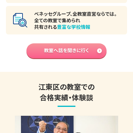
ベネッセグループ、全教室直営ならでは。
全ての教室で集められ
共有される
豊富な学校情報
教室へ話を聞きに行く
江東区
の教室での
合格実績・体験談