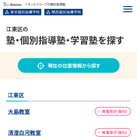
ベネッセグループの個別指導塾
江東区の
塾・個別指導塾
・学習塾
を探す
現在の位置情報から探す
江東区
大島教室
教室見学（無料）
清澄白河教室
教室見学（無料）