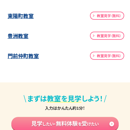
東陽町教室
教室見学（無料）
豊洲教室
教室見学（無料）
門前仲町教室
教室見学（無料）
\
/
まずは
教室を見学
しよう！
入力はかんたん約1分！
見学
無料体験
受
したい・
を
けたい