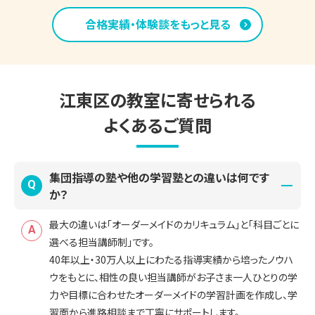
合格実績・体験談をもっと見る
江東区
の教室に寄せられる
よくあるご質問
集団指導の塾や他の学習塾との違いは何です
Q
か？
最大の違いは「オーダーメイドのカリキュラム」と「科目ごとに
A
選べる担当講師制」です。
40年以上・30万人以上にわたる指導実績から培ったノウハ
ウをもとに、相性の良い担当講師がお子さま一人ひとりの学
力や目標に合わせたオーダーメイドの学習計画を作成し、学
習面から進路相談まで丁寧にサポートします。