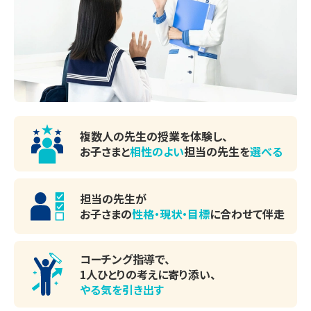
複数人の先生の授業を体験し、
お子さまと
相性のよい
担当の先生を
選べる
担当の先生が
お子さまの
性格・現状・目標
に
合わせて伴走
コーチング指導で、
1人ひとりの考えに寄り添い、
やる気を引き出す