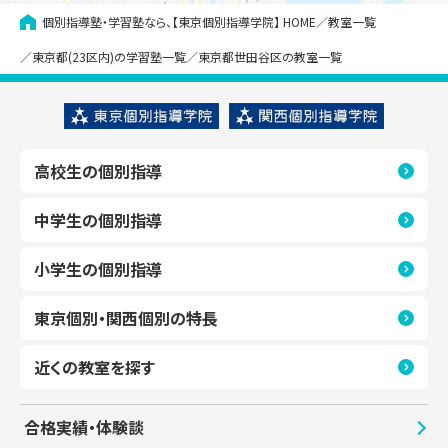
個別指導塾・学習塾なら、【東京個別指導学院】
HOME
教室一覧
東京都(23区内)の学習塾一覧
東京都世田谷区の教室一覧
高校生の個別指導
中学生の個別指導
小学生の個別指導
東京個別・関西個別の特長
近くの教室を探す
合格実績・体験談