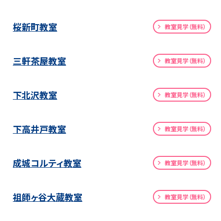
桜新町教室
教室見学（無料）
三軒茶屋教室
教室見学（無料）
下北沢教室
教室見学（無料）
下高井戸教室
教室見学（無料）
成城コルティ教室
教室見学（無料）
祖師ヶ谷大蔵教室
教室見学（無料）