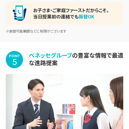
お子さま・ご家庭ファースト
だからこそ。
当日授業前の連絡でも
振替OK
※振替可能期間などに制限がございます
ベネッセグループ
の豊富な情報で最適
POINT
5
な進路提案