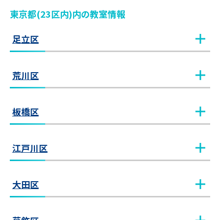
東京都(23区内)
内
の教室情報
足立区
綾瀬教室
教室見学（無料）
荒川区
北千住教室
教室見学（無料）
日暮里教室
教室見学（無料）
板橋区
西新井教室
教室見学（無料）
町屋教室
教室見学（無料）
板橋区役所前教室
教室見学（無料）
江戸川区
高島平教室
教室見学（無料）
葛西教室
教室見学（無料）
大田区
ときわ台教室
教室見学（無料）
小岩教室
教室見学（無料）
池上教室
教室見学（無料）