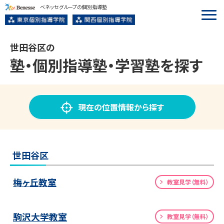
ベネッセグループの個別指導塾
世田谷区の
塾・個別指導塾
・学習塾
を探す
現在の位置情報から探す
世田谷区
梅ヶ丘教室
教室見学（無料）
駒沢大学教室
教室見学（無料）