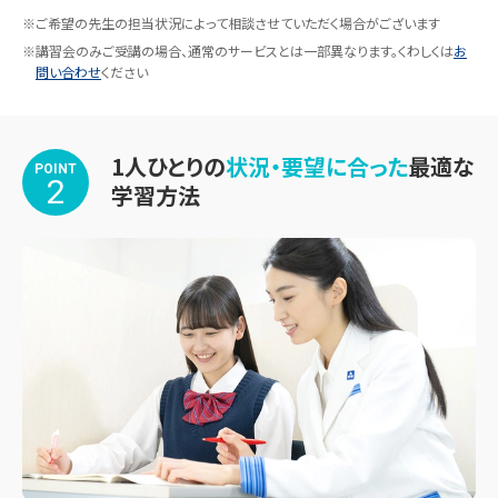
※ご希望の先生の担当状況によって相談させていただく場合がございます
※講習会のみご受講の場合、通常のサービスとは一部異なります。くわしくは
お
問い合わせ
ください
1人ひとりの
状況・要望に合った
最適な
POINT
2
学習方法