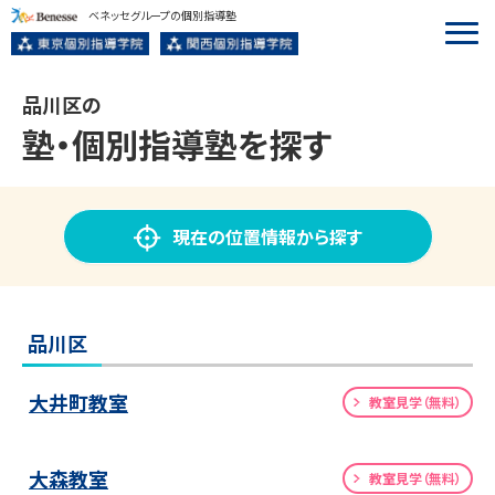
ベネッセグループの個別指導塾
品川区の
塾・個別指導塾
を探す
現在の位置情報から探す
品川区
大井町教室
教室見学（無料）
大森教室
教室見学（無料）