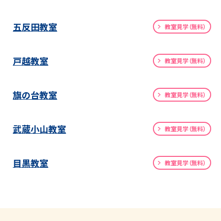
五反田教室
教室見学（無料）
戸越教室
教室見学（無料）
旗の台教室
教室見学（無料）
武蔵小山教室
教室見学（無料）
目黒教室
教室見学（無料）