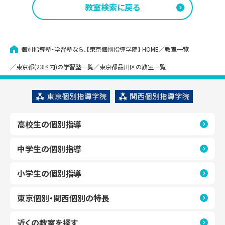
千歳船橋教室
教室見学（無料）
教室検索に戻る
練馬教室
教室見学（無料）
三田教室
教室見学（無料）
学芸大学教室
教室見学（無料）
二子玉川教室
教室見学（無料）
個別指導塾・学習塾なら、【東京個別指導学院】
HOME
教室一覧
光が丘教室
教室見学（無料）
自由が丘教室
教室見学（無料）
東京都(23区内)の学習塾一覧
東京都品川区の教室一覧
用賀教室
教室見学（無料）
武蔵関教室
教室見学（無料）
都立大学教室
教室見学（無料）
高校生の個別指導
中目黒教室
教室見学（無料）
中学生の個別指導
小学生の個別指導
東京個別・関西個別の特長
近くの教室を探す