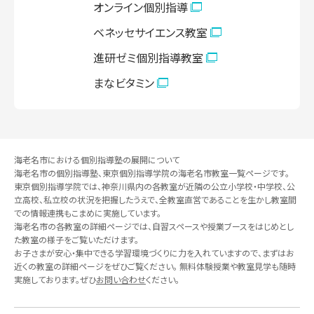
オンライン個別指導
ベネッセサイエンス教室
鶴ヶ峰教室
教室見学（無料）
進研ゼミ個別指導教室
まなビタミン
鶴見教室
教室見学（無料）
戸塚教室
教室見学（無料）
海老名市における個別指導塾の展開について
海老名市の個別指導塾、東京個別指導学院の海老名市教室一覧ページです。
中山教室
教室見学（無料）
東京個別指導学院では、神奈川県内の各教室が近隣の公立小学校・中学校、公
立高校、私立校の状況を把握したうえで、全教室直営であることを生かし教室間
での情報連携もこまめに実施しています。
海老名市の各教室の詳細ページでは、自習スペースや授業ブースをはじめとし
能見台教室
教室見学（無料）
た教室の様子をご覧いただけます。
お子さまが安心・集中できる学習環境づくりに力を入れていますので、まずはお
近くの教室の詳細ページをぜひご覧ください。 無料体験授業や教室見学も随時
東神奈川教室
実施しております。ぜひ
お問い合わせ
ください。
教室見学（無料）