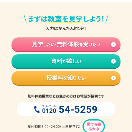
\
/
まずは
教室を見学
しよう！
入力はかんたん約1分！
見学
無料体験
受
したい・
を
けたい
資料
欲
が
しい
授業料
知
を
りたい
無料体験授業などお急ぎの方はお電話が便利です
54-5259
フリーコール
0120-
受付時間
受付時間9:00~24:00（土日祝含む）
拡大中