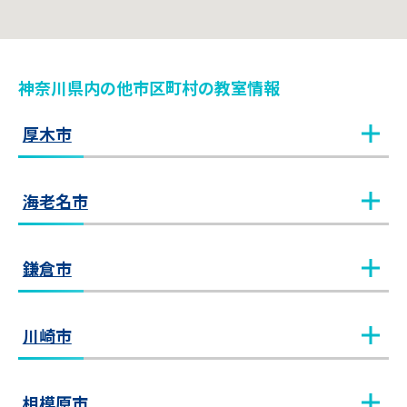
神奈川県
内
の他市区町村
の教室情報
厚木市
本厚木教室
教室見学（無料）
海老名市
海老名教室
教室見学（無料）
鎌倉市
大船教室
教室見学（無料）
川崎市
川崎教室
教室見学（無料）
相模原市