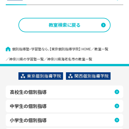
宮崎台教室
教室見学（無料）
青葉台教室
教室見学（無料）
教室検索に戻る
武蔵小杉教室
教室見学（無料）
あざみ野教室
教室見学（無料）
武蔵中原教室
教室見学（無料）
個別指導塾・学習塾なら、【東京個別指導学院】
HOME
教室一覧
いずみ中央教室
教室見学（無料）
神奈川県の学習塾一覧
神奈川県海老名市の教室一覧
大倉山教室
教室見学（無料）
高校生の個別指導
金沢文庫教室
教室見学（無料）
中学生の個別指導
上大岡教室
教室見学（無料）
小学生の個別指導