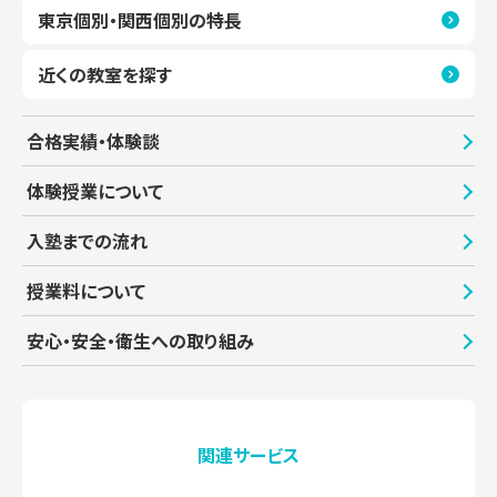
東京個別・関西個別の特長
上永谷教室
教室見学（無料）
近くの教室を探す
港南台教室
教室見学（無料）
合格実績・体験談
杉田教室
教室見学（無料）
体験授業について
入塾までの流れ
センター北教室
教室見学（無料）
授業料について
センター南教室
教室見学（無料）
安心・安全・衛生への取り組み
たまプラーザ教室
教室見学（無料）
関連サービス
綱島教室
教室見学（無料）