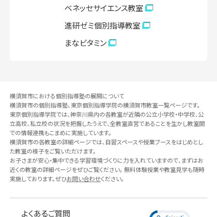
ベネッセサイエンス教室
鶴ヶ峰教室
教室見学（無料）
進研ゼミ個別指導教室
まなビタミン
鶴見教室
教室見学（無料）
戸塚教室
教室見学（無料）
横須賀市における個別指導塾の展開について
横須賀市の個別指導塾、東京個別指導学院の横須賀市教室一覧ページです。
中山教室
教室見学（無料）
東京個別指導学院では、神奈川県内の各教室が近隣の公立小学校・中学校、公
立高校、私立校の状況を把握したうえで、全教室直営であることを生かし教室間
での情報連携もこまめに実施しています。
横須賀市の各教室の詳細ページでは、自習スペースや授業ブースをはじめとし
能見台教室
教室見学（無料）
た教室の様子をご覧いただけます。
お子さまが安心・集中できる学習環境づくりに力を入れていますので、まずはお
近くの教室の詳細ページをぜひご覧ください。 無料体験授業や教室見学も随時
東神奈川教室
実施しております。ぜひ
お問い合わせ
ください。
教室見学（無料）
東戸塚教室
よくあるご質問
教室見学（無料）