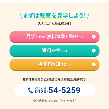
\
/
まずは
教室を見学
しよう！
入力はかんたん約1分！
見学
無料体験
受
したい・
を
けたい
資料
欲
が
しい
授業料
知
を
りたい
無料体験授業などお急ぎの方はお電話が便利です
54-5259
フリーコール
0120-
受付時間9:00~21:00（土日祝含む）