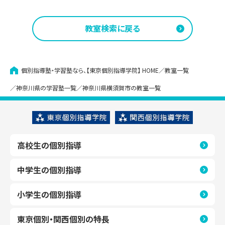
青葉台教室
教室見学（無料）
教室検索に戻る
武蔵小杉教室
教室見学（無料）
あざみ野教室
教室見学（無料）
武蔵中原教室
教室見学（無料）
個別指導塾・学習塾なら、【東京個別指導学院】
HOME
教室一覧
いずみ中央教室
教室見学（無料）
神奈川県の学習塾一覧
神奈川県横須賀市の教室一覧
大倉山教室
教室見学（無料）
高校生の個別指導
金沢文庫教室
教室見学（無料）
中学生の個別指導
上大岡教室
教室見学（無料）
小学生の個別指導
東京個別・関西個別の特長
上永谷教室
教室見学（無料）