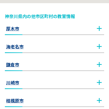
神奈川県
内
の他市区町村
の教室情報
厚木市
本厚木教室
教室見学（無料）
海老名市
海老名教室
教室見学（無料）
鎌倉市
大船教室
教室見学（無料）
川崎市
川崎教室
教室見学（無料）
相模原市